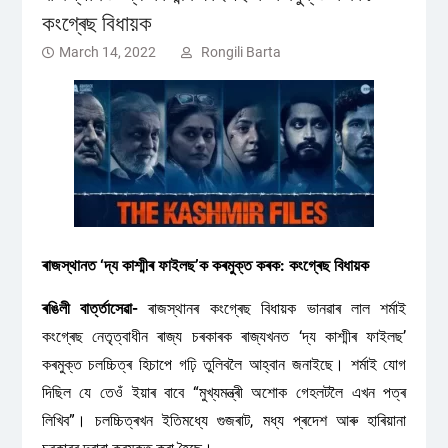
কংগ্ৰেছ বিধায়ক
March 14, 2022
Rongili Barta
ৰাজস্থানত ‘দ্য কাশ্মীৰ ফাইলছ’ক কৰমুক্ত কৰক: কংগ্ৰেছ বিধায়ক
ৰঙিলী বাৰ্ত্তাসেৱা-
ৰাজস্থানৰ কংগ্ৰেছ বিধায়ক ভানৱাৰ লাল শৰ্মাই
কংগ্ৰেছ নেতৃত্বাধীন ৰাজ্য চৰকাৰক ৰাজ্যখনত ‘দ্য কাশ্মীৰ ফাইলছ’
কৰমুক্ত চলচ্চিত্ৰ হিচাপে গঢ়ি তুলিবলৈ আহ্বান জনাইছে। শৰ্মাই যোগ
দিছিল যে তেওঁ ইয়াৰ বাবে “মুখ্যমন্ত্ৰী অশোক গেহলটলৈ এখন পত্ৰ
লিখিব”। চলচ্চিত্ৰখন ইতিমধ্যে গুজৰাট, মধ্য প্ৰদেশ আৰু হাৰিয়ানা