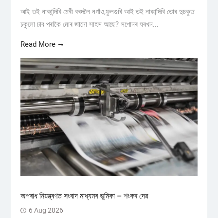
আই তই নাকান্দিবি মেৰী বৰদলৈ নগাঁও,ফুলগুৰি আই তই নাকান্দিবি তোৰ দুচকুত
চকুলো চাব পৰাকৈ মোৰ জানো সাহস আছে? সপোনৰ ঘৰখন...
Read More
অপৰাধ নিয়ন্ত্ৰণত সংবাদ মাধ্যমৰ ভূমিকা – শংকৰ দেৱ
6 Aug 2026