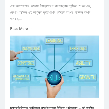
এক আলোকপাত অপৰাধ নিয়ন্ত্ৰণত সংবাদ মাধ্যমৰ ভূমিকা শংকৰ দেৱ,
দেৰগাঁও আজিৰ এই আধুনিক যুগত দেশৰ প্ৰতিটো অঞ্চল বিভিন্ন ধৰণৰ
অপৰাধ,...
Read More
দক্ষতাভিত্তিক কেৰিয়াৰৰ বাবে উপলব্ধ বিভিন্ন পাঠ্যক্ৰম – ড° বুলজিৎ