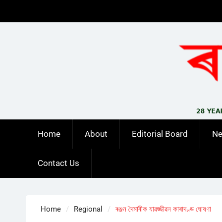
Skip
to
content
Home
About
Editorial Board
N
Contact Us
Home
Regional
ৰঞ্জন দৈমাৰীক যাৱজ্জীৱন কাৰাদণ্ড ঘোষণা