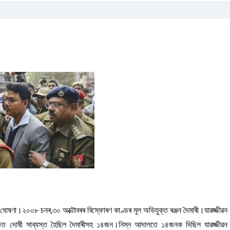
ৰ ঘোষণা।২০০৮ চনৰ,৩০ অক্টোবৰৰ বিস্ফোৰণ কাণ্ডৰ মূল অভিযুক্ত ৰঞ্জন দৈমাৰী।যাৱজ্জীৱন
 আদালতত দোষী সাব্যস্ত হৈছিল দৈমাৰীসহ ১৪জন।নিম্ন আদালতে ১৪জনক দিছিল যাৱজ্জীৱন