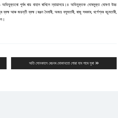
অভিযুক্তৰো পূৰ্বৰ ৰায় বাহাল ৰাখিলে ন্যায়ালয়ে।৪ অভিযুক্তক দোষমুক্ত ঘোষণা উচ্চ
্ৰহ্ম আৰু জয়ন্তী ব্ৰহ্ম।ৰঞ্জন দৈমাৰী, অজয় বসুমতাৰী, ৰাজু সৰকাৰ, খৰ্গেশ্বৰ বচুমতাৰী,
হাল।
Next
অতি সোনকালে ৰেচনৰ দোকানতো পোৱা যাব পাৰে সুৰা
post: