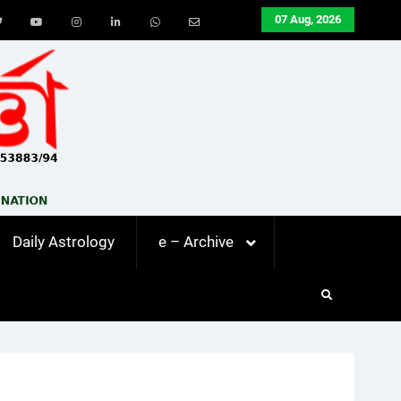
07 Aug, 2026
ook
Twitter
Youtube
Instagram
LinkedIn
Whatsapp
Email
Daily Astrology
e – Archive