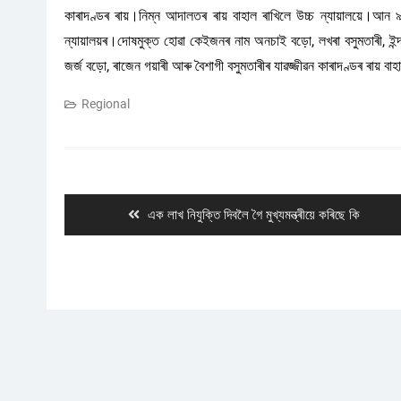
কাৰাদণ্ডৰ ৰায়।নিম্ন আদালতৰ ৰায় বাহাল ৰাখিলে উচ্চ ন্যায়ালয়ে।আন ৯ 
ন্যায়ালয়ৰ।দোষমুক্ত হোৱা কেইজনৰ নাম অনচাই বড়ো, লখৰা বসুমতাৰী, ইন্দ্ৰ ব
জৰ্জ বড়ো, ৰাজেন গয়াৰী আৰু বৈশাগী বসুমতাৰীৰ যাৱজ্জীৱন কাৰাদণ্ডৰ ৰায় বা
Regional
Post
navigation
Previous
এক লাখ নিযুক্তি দিবলৈ গৈ মুখ্যমন্ত্ৰীয়ে কৰিছে কি
post: