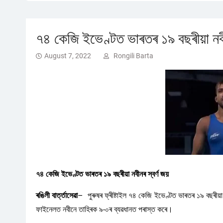
৭৪ কেজি ইভেণ্টত ভাৰতৰ ১৯ বছৰীয়া নবী
August 7, 2022
Rongili Barta
৭৪ কেজি ইভেণ্টত ভাৰতৰ ১৯ বছৰীয়া নবীনৰ স্বৰ্ণ জয়
ৰঙিলী বাৰ্ত্তাসেৱা
– পুৰুষৰ ফ্ৰীষ্টাইল ৭৪ কেজি ইভেণ্টত ভাৰতৰ ১৯ বছৰীয়া
ফাইনেলত নবীনে তাহিৰক ৯-০ৰ ব্যৱধানত পৰাস্ত কৰে।