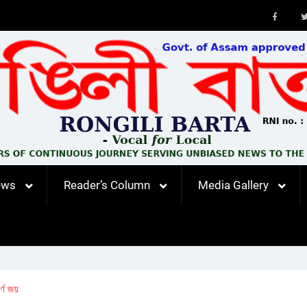
Faceb
ews
Reader’s Column
Media Gallery
ৰ্ণ জয়