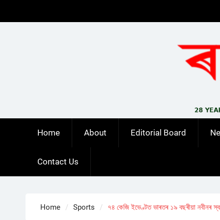
Skip
to
content
Home
About
Editorial Board
N
Contact Us
Home
Sports
৭৪ কেজি ইভেণ্টত ভাৰতৰ ১৯ বছৰীয়া নবীনৰ স্ব