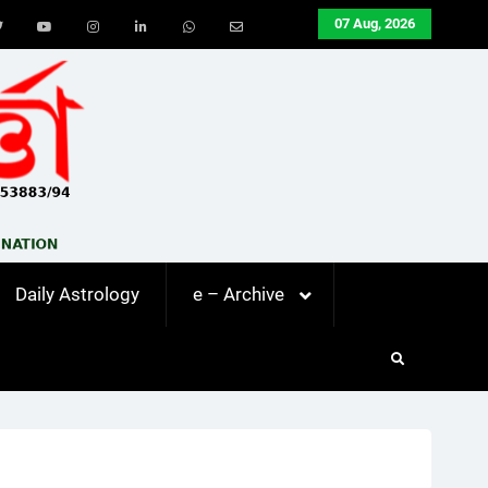
07 Aug, 2026
ook
Twitter
Youtube
Instagram
LinkedIn
Whatsapp
Email
Daily Astrology
e – Archive