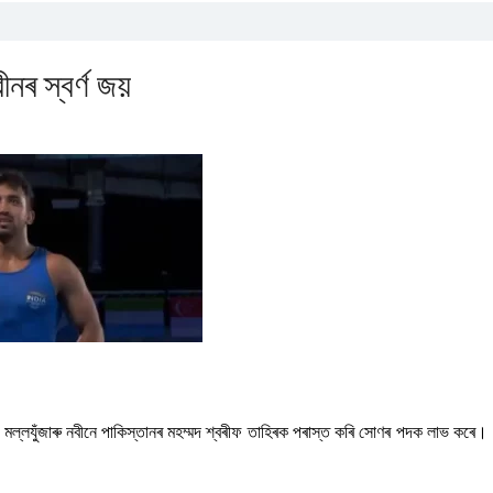
নৰ স্বৰ্ণ জয়
 মল্লযুঁজাৰু নবীনে পাকিস্তানৰ মহম্মদ শ্বৰীফ তাহিৰক পৰাস্ত কৰি সোণৰ পদক লাভ কৰে।