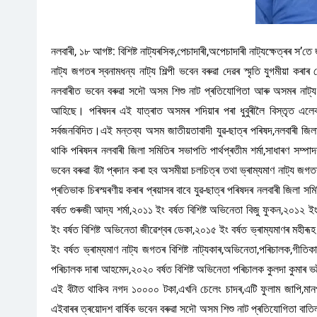
নলবাৰী, ১৮ আগষ্ট: বিশিষ্ট নাট্যৰসিক,পেচাদাৰী,অপেচাদাৰী নাট্যক্ষেত্ৰৰ স’ত
নাট্য জগতৰ স্বনামধন্য নাট্য শিল্পী ভবেন বৰুৱা দেৱৰ স্মৃতি যুগমীয়া কৰ
নলবাৰীত ভবেন বৰুৱা সদৌ অসম শিশু নাট প্ৰতিযোগিতা আৰু অসমৰ নাট্য ক্ষ
আহিছে। পৰিষদৰ এই যাত্ৰাত অসমৰ শদিয়াৰ পৰা ধুবুৰীলৈ বিস্তৃত এলেকা
সৰ্বজনবিদিত।এই মন্তব্য অসম জাতীয়তাবাদী যুৱ-ছাত্ৰ পৰিষদ,নলবাৰী জি
থাকি পৰিষদৰ নলবাৰী জিলা সমিতিৰ সভাপতি পাৰ্থপ্ৰতীম শৰ্মা,সাধাৰণ সম্প
ভবেন বৰুৱা বঁটা প্ৰদান কৰা হব অসমীয়া চলচিত্ৰ তথা ভ্ৰাম্যমাণ নাট্য জ
প্ৰতিভাক চিৰস্মৰণীয় কৰাৰ প্ৰয়াসৰ বাবে যুৱ-ছাত্ৰ পৰিষদৰ নলবাৰী জিলা স
বৰ্ষত গুৰুজী আদ্য শৰ্মা,২০১১ ইং বৰ্ষত বিশিষ্ট অভিনেতা বিজু ফুকন,২০১২ ইং বৰ্
ইং বৰ্ষত বিশিষ্ট অভিনেতা জীৱেশ্বৰ ডেকা,২০১৫ ইং বৰ্ষত ভ্ৰাম্যমাণৰ মহীৰূহ
ইং বৰ্ষত ভ্ৰাম্যমাণ নাট্য জগতৰ বিশিষ্ট নাট্যকাৰ,অভিনেতা,পৰিচালক,গীতিকাৰ
পৰিচালক দাৰা আহমেদ,২০২০ বৰ্ষত বিশিষ্ট অভিনেতা পৰিচালক কুলদা কুমাৰ ভট্ট
এই বঁটাত থাকিব নগদ ১০০০০ টকা,এখনি চেলেং চাদৰ,এটি ফুলাম জাপি,মানপত্
এইবাৰৰ ত্ৰয়োদশ বাৰ্ষিক ভবেন বৰুৱা সদৌ অসম শিশু নাট প্ৰতিযোগিতা বাত