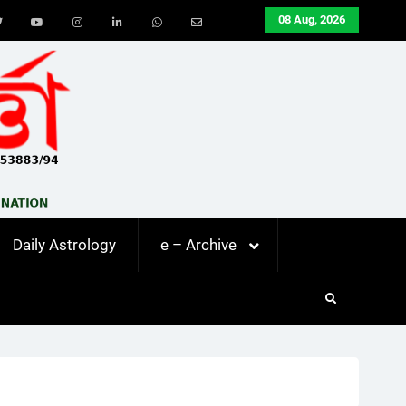
08 Aug, 2026
ook
Twitter
Youtube
Instagram
LinkedIn
Whatsapp
Email
Daily Astrology
e – Archive