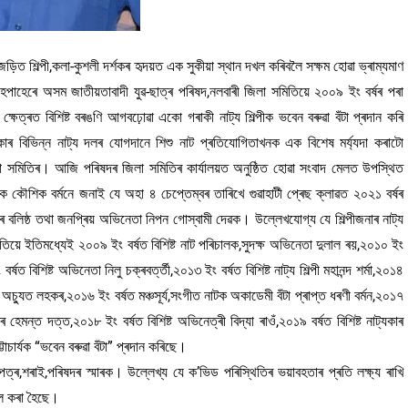
ে জড়িত শিল্পী,কলা-কুশলী দৰ্শকৰ হৃদয়ত এক সুকীয়া স্থান দখল কৰিবলৈ সক্ষম হোৱা ভ্ৰাম্যমাণ
াৰ হেপাহেৰে অসম জাতীয়তাবাদী যুৱ-ছাত্ৰ পৰিষদ,নলবাৰী জিলা সমিতিয়ে ২০০৯ ইং বৰ্ষৰ পৰা
েত্ৰত বিশিষ্ট বৰঙণি আগবঢ়োৱা একো গৰাকী নাট্য শিল্পীক ভবেন বৰুৱা বঁটা প্ৰদান কৰি
ৰ বিভিন্ন নাট্য দলৰ যোগদানে শিশু নাট প্ৰতিযোগিতাখনক এক বিশেষ মৰ্য্যদা কৰাটো
লা সমিতিৰ। আজি পৰিষদৰ জিলা সমিতিৰ কাৰ্যালয়ত অনুষ্ঠিত হোৱা সংবাদ মেলত উপস্থিত
াদক কৌশিক বৰ্মনে জনাই যে অহা ৪ চেপ্তেম্বৰ তাৰিখে গুৱাহাটী প্ৰেছ ক্লাৱত ২০২১ বৰ্ষৰ
গতৰ বলিষ্ঠ তথা জনপ্ৰিয় অভিনেতা নিপন গোস্বামী দেৱক। উল্লেখযোগ্য যে শিল্পীজনাৰ নাট্য
মিতিয়ে ইতিমধ্যেই ২০০৯ ইং বৰ্ষত বিশিষ্ট নাট পৰিচালক,সুদক্ষ অভিনেতা দুলাল ৰয়,২০১০ ইং
ষত বিশিষ্ট অভিনেতা নিলু চক্ৰবৰ্ত্তী,২০১৩ ইং বৰ্ষত বিশিষ্ট নাট্য শিল্পী মহানন্দ শৰ্মা,২০১৪
 অচ্যুত লহকৰ,২০১৬ ইং বৰ্ষত মঞ্চসূৰ্য,সংগীত নাটক অকাডেমী বঁটা প্ৰাপ্ত ধৰণী বৰ্মন,২০১৭
 হেমন্ত দত্ত,২০১৮ ইং বৰ্ষত বিশিষ্ট অভিনেত্ৰী বিদ্যা ৰাওঁ,২০১৯ বৰ্ষত বিশিষ্ট নাট্যকাৰ
াচাৰ্যক “ভবেন বৰুৱা বঁটা” প্ৰদান কৰিছে।
ৰ,শৰাই,পৰিষদৰ স্মাৰক। উল্লেখ্য যে ক’ভিড পৰিস্থিতিৰ ভয়াবহতাৰ প্ৰতি লক্ষ্য ৰাখি
িল কৰা হৈছে।