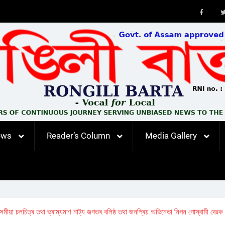
Faceb
ews
Reader’s Column
Media Gallery
অসমীয়া চলচিত্ৰ তথা ভ্ৰাম্যমাণ নাট্য জগতৰ বলিষ্ঠ তথা জনপ্ৰিয় অভিনেতা নিপন গোস্বামী দেৱক