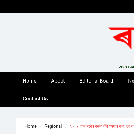
Skip
to
content
Home
About
Editorial Board
N
Contact Us
Home
Regional
২০২১ বৰ্ষৰ ভবেন বৰুৱা বঁটা প্ৰদান কৰা হব 