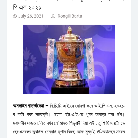
পি এল ২০২১
July 26, 2021
Rongili Barta
অনলাইন বাৰ্ত্তাসেৱা –
বি.চি.চি.আই.য়ে ঘোষণা কৰে আই.পি.এল. ২০২১-
ৰ বাকী থকা সময়সূচী। ইয়াক ইউ.এ.ই.-ত পুনৰ আৰম্ভ কৰা হ’ব।
মহামাৰীৰ মাজত চলিত বৰ্ষৰ মে’ মাহত পিছুৱাই দিয়া এই চতুৰ্দশ ছিজনটো ১৯
ছেপ্টেম্বৰত ডুবাইত চেন্নাই চুপাৰ কিংছ আৰু মুম্বাই ইণ্ডিয়ানছৰ মাজত