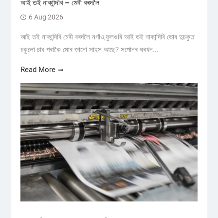
আই তই নাকান্দিবি – মেৰী বৰদলৈ
6 Aug 2026
আই তই নাকান্দিবি মেৰী বৰদলৈ নগাঁও,ফুলগুৰি আই তই নাকান্দিবি তোৰ দুচকুত
চকুলো চাব পৰাকৈ মোৰ জানো সাহস আছে? সপোনৰ ঘৰখন...
Read More