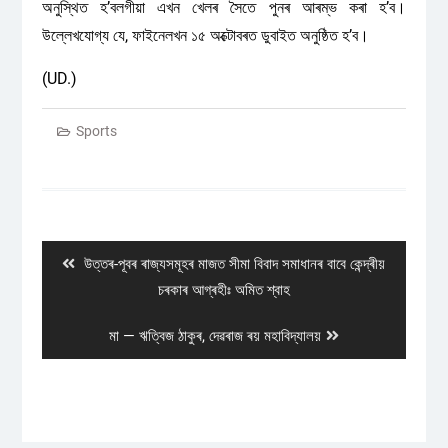
অনুস্থিত হ’বলগীয়া এখন খেলৰ সৈতে পুনৰ আৰম্ভ কৰা হ’ব।
উল্লেখযোগ্য যে, ফাইনেলখন ১৫ অক্টোবৰত ডুবাইত অনুষ্ঠিত হ’ব।
(UD.)
Sports
Post
navigation
Previous
উত্তৰ-পূবৰ ৰাজ্যসমূহৰ মাজত সীমা বিবাদ সমাধানৰ বাবে কেন্দ্ৰীয়
post:
চৰকাৰ আগ্ৰহীঃ অমিত শ্বাহ
Next
মা — ঋত্বিজ ঠাকুৰ, দেৱৰাজ ৰয় মহাবিদ্যালয়
post: