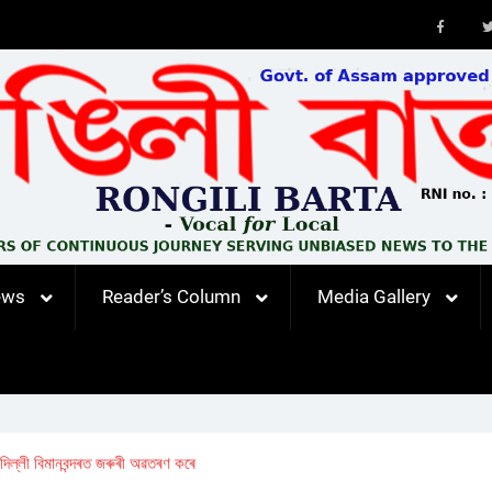
Faceb
ews
Reader’s Column
Media Gallery
 দিল্লী বিমানবন্দৰত জৰুৰী অৱতৰণ কৰে