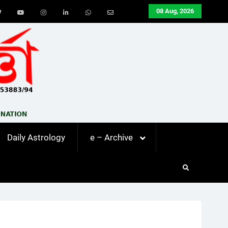
08 Aug, 2026
ook
Twitter
Youtube
Instagram
LinkedIn
Whatsapp
Email
Daily Astrology
e – Archive