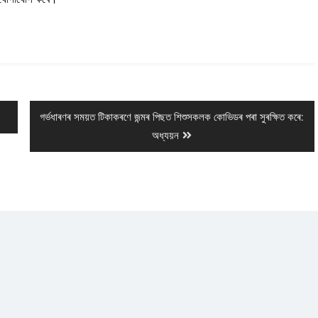
Next
গৰ্ভধাৰণৰ সময়ত টিকাকৰণে জন্মৰ পিছত শিশুসকলক কোভিডৰ পৰা সুৰক্ষিত কৰে:
post:
অধ্যয়ন