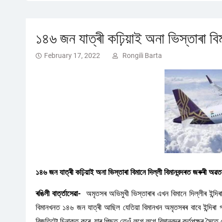
১৪৬ জন যাত্ৰী কঢ়িয়াই অনা ভিস্তাৰা ব
February 17, 2022
Rongili Barta
১৪৬ জন যাত্ৰী কঢ়িয়াই অনা ভিস্তাৰা বিমানে দিল্লী বিমানবন্দৰত জৰুৰী অৱ
ৰঙিলী বাৰ্ত্তাসেৱা-
অমৃতসৰ অভিমুখী ভিস্তাৰাৰ এখন বিমানে দিল্লীৰ ইন্দিৰা 
বিমানখনত ১৪৬ জন যাত্ৰী আছিল যেতিয়া বিমানখন অমৃতসৰৰ বাবে ইন্দিৰা গা
বিজুতিটো চিনাক্ত কৰে, যাৰ পিছত তেওঁ লগে লগে বিমানবন্দৰ কৰ্তৃপক্ষৰ সৈ