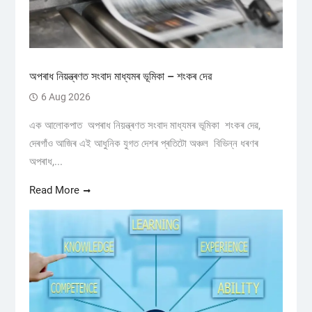
অপৰাধ নিয়ন্ত্ৰণত সংবাদ মাধ্যমৰ ভূমিকা – শংকৰ দেৱ
6 Aug 2026
এক আলোকপাত অপৰাধ নিয়ন্ত্ৰণত সংবাদ মাধ্যমৰ ভূমিকা শংকৰ দেৱ,
দেৰগাঁও আজিৰ এই আধুনিক যুগত দেশৰ প্ৰতিটো অঞ্চল বিভিন্ন ধৰণৰ
অপৰাধ,...
Read More