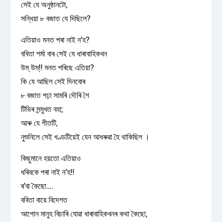
সেই যে অনুষ্ঠানটো,
সন্ধিয়া ৮ বজাত যে দিছিলে?
এতিয়াও মনত পৰা নাই ন’হ?
ববিতা শৰ্মা বাৰ সেই যে ধাৰাবাহিকখন
উম্ উম্!! মনত পৰিছে এতিয়া?
কি যে আছিল সেই দিনবোৰ
৮ বজাত পঢ়া সামৰি দৌৰি গৈ
টিভিৰ সন্মুখত বহা;
আৰু যে গীতটি,
নুশুনিলে সেই খণ্ডটিয়েই যেন আধৰুৱা হৈ থাকিছিল ।
কিছুমানে হয়তো এতিয়াও
ধৰিবকে পৰা নাই ন’হ!!
ৰ’বা কৈছো….
ববিতা বায়ে বিদেশত
আপোন মানুহ বিচাৰি যোৱা ধাৰাবাহিকখনৰ কথা কৈছো,