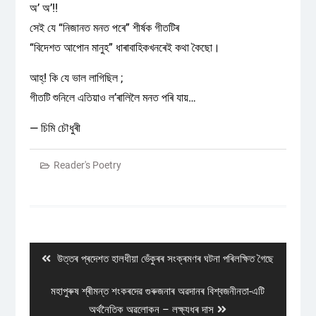
অ’ অ’!!
সেই যে “নিজানত মনত পৰে” শীৰ্ষক গীতটিৰ
“বিদেশত আপোন মানুহ” ধাৰাবাহিকখনৰেই কথা কৈছো।
আহ্! কি যে ভাল লাগিছিল ;
গীতটি শুনিলে এতিয়াও ল’ৰালিলৈ মনত পৰি যায়…
— চিমি চৌধুৰী
Reader's Poetry
Post
navigation
Previous
উত্তৰ প্ৰদেশত হালধীয়া ভেঁকুৰৰ সংক্ৰমণৰ ঘটনা পৰিলক্ষিত গৈছে
post:
Next
মহাপুৰুষ শ্ৰীমন্ত শংকৰদেৱ গুৰুজনাৰ অৱদানৰ বিশ্বজনীনতা-এটি
post:
অৰ্থনৈতিক অৱলোকন – লক্ষ্যধৰ দাস