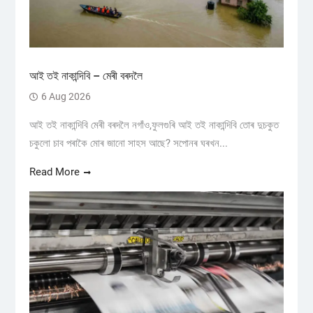
আই তই নাকান্দিবি – মেৰী বৰদলৈ
6 Aug 2026
আই তই নাকান্দিবি মেৰী বৰদলৈ নগাঁও,ফুলগুৰি আই তই নাকান্দিবি তোৰ দুচকুত
চকুলো চাব পৰাকৈ মোৰ জানো সাহস আছে? সপোনৰ ঘৰখন...
Read More