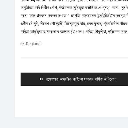
অনুষ্ঠানত কবি গিৰীণ গোপ, পৰ্যবেক্ষক সুচিত্ৰা ৰাভাই অংশ গ্ৰহণ কৰো।মুঠ
কৰে।আন গল্পকাৰ সকলৰ লগতে ” জাগৃতি কালচাৰেল ইন্সটিটিউট”ৰ সদস্যা বিৰিণ
গুনীন চৌধুৰী, দীনেশ গোস্বামী, ডিম্বেশ্বৰ ৰায়, মৰম কুমাৰ, প্ৰগতিশীল গা
কবিতা আবৃত্তিয়ে সকলোৰে অন্তৰ চুই গ’ল। কবিতা ঠাকুৰীয়া, হৃষিকেশ আৰু
Regional
Post
navigation
Previous
গণেশপাৰা আঞ্চলিক সাহিত্য সমাজৰ বাৰ্ষিক অধিৱেশন
post: