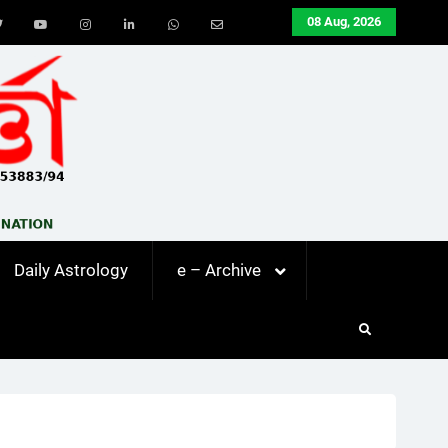
08 Aug, 2026
ook
Twitter
Youtube
Instagram
LinkedIn
Whatsapp
Email
Daily Astrology
e – Archive