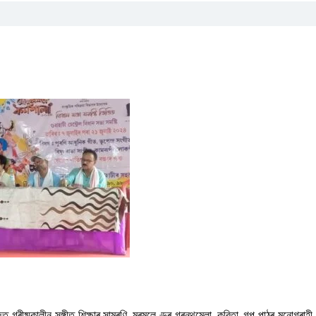
্ৰীষ্মকালীন সঙ্গীত শিক্ষাৰ সামৰণি, মৰমলেণ্ডৰ গ্ৰন্থমেলা, কবিতা, গল্প পাঠৰ মনোগ্ৰাহী