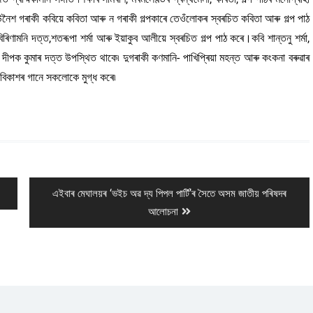
 উনৈশ গৰাকী কবিয়ে কবিতা আৰু ন গৰাকী গল্পকাৰে তেওঁলোকৰ স্বৰচিত কবিতা আৰু গল্প পাঠ
ামনি দত্ত,শতৰূপা শৰ্মা আৰু ইয়াকুব আলীয়ে স্বৰচিত গল্প পাঠ কৰে।কবি শান্তনু শৰ্মা,
য়ক দীপক কুমাৰ দত্ত উপস্থিত থাকে৷ দুগৰাকী কণমানি- পাখিপ্ৰিয়া মহন্ত আৰু কংকনা বৰুৱাৰ
 বিকাশৰ গানে সকলোকে মুগ্ধ কৰে৷
Next
এইবাৰ মেঘালয়ৰ ‘ভইচ অৱ দ্য পিপল পাৰ্টি’ৰ সৈতে অসম জাতীয় পৰিষদৰ
post:
আলোচনা