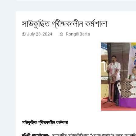
সাউকুছিত গ্ৰীষ্মকালীন কৰ্মশালা
July 23, 2024
Rongili Barta
সাউকুছিত গ্ৰীষ্মকালীন কৰ্মশালা
ৰঙিলী বাৰ্ত্তাসেৱা-
মহানগৰীৰ সাউকুছিস্থিত “ফেৰেংগাদাউ”ৰ দ্বাৰা আয়োজিত গ