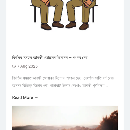
বিৰতিৰ সময়ত আৰক্ষী জোৱানৰ বিনোদন – শংকৰ দেৱ
7 Aug 2026
বিৰতিৰ সময়ত আৰক্ষী জোৱানৰ বিনোদন শংকৰ দেৱ, দেৰগাঁও জাতি ধৰ্ম ভেদে
অসমৰ বিভিন্ন জিলাৰ পৰা গোলাঘাট জিলাৰ দেৰগাঁও আৰক্ষী প্ৰশিক্ষণ...
Read More