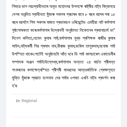
শিশুৱে ভাগ লয়৷স্বাধীনতাৰ অমৃত মহোৎসৱ উপলক্ষে ৰাষ্ট্ৰীয় নাট্য বিদ্যালয়ে
দেশৰ অবন্দিত স্বাধীনতা যুঁজাৰু সকলৰ প্ৰচাৰৰ বাবে ৮ বছৰ বয়সৰ পৰা ১৫
বছৰ বয়সলৈ শিশু সকলৰ মাজত প্ৰডাকচন ওৰিয়েন্টেড এমহীয়া নাট কৰ্মশালা
পৃষ্ঠপোষকতা কৰে৷কৰ্মশালাৰ উদ্বোধনী অনুষ্ঠানত নিকেতনৰ প্ৰধানাচাৰ্য ডা°
দিনেশ কলিতা,হেমেন কুমাৰ শৰ্মা,কৰ্মশালাৰ মুখ্য প্ৰশিক্ষক ৰাজীৱ কুমাৰ
সাউদ,নাট্যকৰ্মী শিৱ প্ৰসাদ নাথ,ধীৰাজ কুমাৰ,বংকিম তালুকদাৰ,মনোজ শৰ্মা
উপস্হিত থাকে৷গোটেই অনুষ্ঠানটো আঁত ধৰে ডি শৰ্মা কালচাৰেল একাডেমীৰ
সম্পাদক অঞ্জন শৰ্মাই৷উল্লেখ্য,কৰ্মশালাৰ অন্তত ২৪ মাৰ্চত শ্ৰীমন্ত
শংকৰদেৱ কলাক্ষেত্ৰস্হিত শ্ৰীশ্ৰী মাধৱদেৱ আন্তঃৰ্জাতিক প্ৰেক্ষাগৃহত
মুক্তি যুঁজাৰু প্ৰয়াত হংসনাথ দেৱ শৰ্মাৰ ওপৰত এখনি নাট্য প্ৰদৰ্শন কৰা
হ’ব৷
Regional
Post