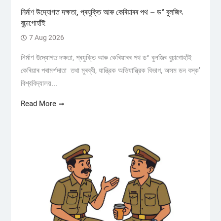
নিৰ্মাণ উদ্যোগত দক্ষতা, প্ৰযুক্তি আৰু কেৰিয়াৰৰ পথ – ড° বুলজিৎ
বুঢ়াগোহাঁই
7 Aug 2026
নিৰ্মাণ উদ্যোগত দক্ষতা, প্ৰযুক্তি আৰু কেৰিয়াৰৰ পথ ড° বুলজিৎ বুঢ়াগোহাঁই
কেৰিয়াৰ পৰামৰ্শদাতা তথা মুৰব্বী, যান্ত্রিক অভিযান্ত্রিক বিভাগ, অসম ডন বস্ক’
বিশ্ববিদ্যালয়...
Read More