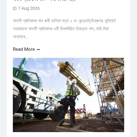
7 Aug 2026
সাহসী প্ৰতিবাদৰ গান ৰুমী কলিতা দত্ত ২ নং কেন্দুগুৰি,ডিব্ৰুগড় তুমিয়েই
নহয়জানো সাহসী প্ৰতিবাদৰ এটি চিৰপৰিচিত চিৰন্তন গান, যাচি দিয়া
অন্যায়ৰ...
Read More