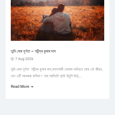
তুমি মোৰ পূৰ্ণতা – শচীন্দ্ৰ কুমাৰ দাস
7 Aug 2026
তুমি মোৰ পূৰ্ণতা শচীন্দ্ৰ কুমাৰ দাস,পলাশবাৰী তোমাৰ অবিহনে মোৰ এই জীৱন,
যেন এটি আধৰুৱা কবিতা— যাৰ প্ৰতিটো শব্দই উচুপি উঠে,...
Read More