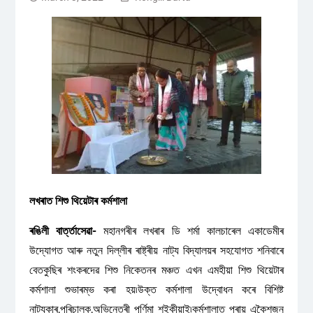
লখৰাত শিশু থিয়েটাৰ কৰ্মশালা
ৰঙিলী বাৰ্ত্তাসেৱা-
মহানগৰীৰ লখৰাৰ ডি শৰ্মা কালচাৰেল একাডেমীৰ
উদ্যোগত আৰু নতুন দিল্লীৰ ৰাষ্ট্ৰীয় নাট্য বিদ্যালয়ৰ সহযোগত শনিবাৰে
বেতকুছিৰ শংকৰদেৱ শিশু নিকেতনৰ মঞ্চত এখন এমহীয়া শিশু থিয়েটাৰ
কৰ্মশালা শুভাৰম্ভ কৰা হয়৷উক্ত কৰ্মশালা উদ্বোধন কৰে বিশিষ্ট
নাট্যকাৰ,পৰিচালক,অভিনেত্ৰী পূৰ্ণিমা শইকীয়াই৷কৰ্মশালাত প্ৰায় একৈশজন