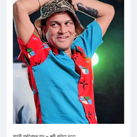
সাহসী প্ৰতিবাদৰ গান – ৰুমী কলিতা দত্ত