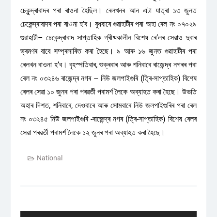
চেকুন্দ্ৰাবাদৰ পৰা ৰাওনা হৈছিল। ৰেলখনৰ আন এটা যাত্ৰা ১৩ জুনত
চেকেন্দ্ৰাবাদৰ পৰা ৰাওনা হ’ব। বুধবাৰে গুৱাহাটীৰ পৰা অহা ৰেল নং ০৭০২৯
গুৱাহাটী– চেকেন্দ্ৰাবাদ সাপ্তাহিক গ্ৰীষ্মকালীন বিশেষ ৰে’লৰ সেৱাও দুবাৰ
ভ্ৰমণৰ বাবে সম্প্ৰসাৰিত কৰা হৈছে। ৯ আৰু ১৬ জুনত গুৱাহাটীৰ পৰা
ৰেলখন ৰাওনা হ’ব। বৃহস্পতিবাৰ, শুক্ৰবাৰ আৰু শনিবাৰে ৰাজেন্দ্ৰ নগৰৰ পৰা
ৰেল নং ০৩২৪৬ ৰাজেন্দ্ৰ নগৰ – নিউ জলপাইগুৰি (ত্ৰি-সাপ্তাহিক) বিশেষ
ৰেলৰ সেৱা ১০ জুনৰ পৰা পৰৱৰ্তী পৰামৰ্শ লৈকে অব্যাহত কৰা হৈছে। উভতি
অহাৰ দিশত, শনিবাৰে, দেওবাৰে আৰু সোমবাৰে নিউ জলপাইগুৰিৰ পৰা ৰেল
নং ০৩২৪৫ নিউ জলপাইগুৰি -ৰাজেন্দ্ৰ নগৰ (ত্ৰি-সাপ্তাহিক) বিশেষ ৰেলৰ
সেৱা পৰৱৰ্তী পৰামৰ্শ লৈকে ১২ জুনৰ পৰা অব্যাহত কৰা হৈছে।
National
Post
navigation