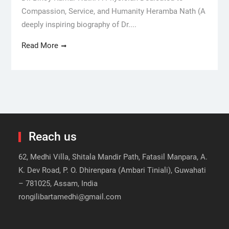
Compassion, Service, and Humanity Heramba Nath (A
deeply inspiring biography of Dr....
Read More
Reach us
62, Medhi Villa, Shitala Mandir Path, Fatasil Manpara, A.
K. Dev Road, P. O. Dhirenpara (Ambari Tiniali), Guwahati
– 781025, Assam, India
rongilibartamedhi@gmail.com