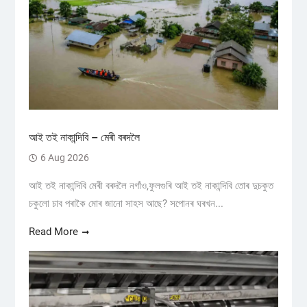
আই তই নাকান্দিবি – মেৰী বৰদলৈ
6 Aug 2026
আই তই নাকান্দিবি মেৰী বৰদলৈ নগাঁও,ফুলগুৰি আই তই নাকান্দিবি তোৰ দুচকুত
চকুলো চাব পৰাকৈ মোৰ জানো সাহস আছে? সপোনৰ ঘৰখন...
Read More