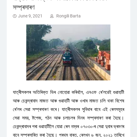
সম্প্ৰসাৰণ
June 9, 2021
Rongili Barta
যাত্ৰীসকলৰ অতিৰিক্ত ভিৰ নোহোৱা কৰিবলৈ, এনএফ ৰে’লৱেই গুৱাহাটী
আৰু চেকন্দ্ৰাবাদ মাজত আৰু গুৱাহাটী আৰু ওখাৰ মাজত চলি থকা বিশেষ
ৰে’লৰ সেৱা সম্প্ৰসাৰণ কৰে। যাত্ৰীসকলৰ সুবিধাৰ বাবে এই ৰেলসমূহৰ
সেৱা সময়, ষ্টপেজ, গঠন আৰু চলাচলৰ দিনৰ সম্প্ৰসাৰণ কৰা হৈছে।
চেকন্দ্ৰাবাদৰ পৰা গুৱাহাটীলৈ যোৱা ৰেল নম্বৰ ০৭০৩০-ৰ সেৱা দুবাৰ ভ্ৰমণৰ
বাবে সম্প্ৰসাৰিত কৰা হৈছে। প্ৰথম বাৰত, ৰেলখন ৬ জুন, ২০২১ তাৰিখে