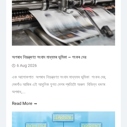
অপৰাধ নিয়ন্ত্ৰণত সংবাদ মাধ্যমৰ ভূমিকা – শংকৰ দেৱ
6 Aug 2026
এক আলোকপাত অপৰাধ নিয়ন্ত্ৰণত সংবাদ মাধ্যমৰ ভূমিকা শংকৰ দেৱ,
দেৰগাঁও আজিৰ এই আধুনিক যুগত দেশৰ প্ৰতিটো অঞ্চল বিভিন্ন ধৰণৰ
অপৰাধ,...
Read More