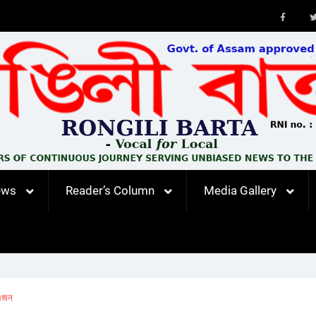
Faceb
ews
Reader’s Column
Media Gallery
 এজন