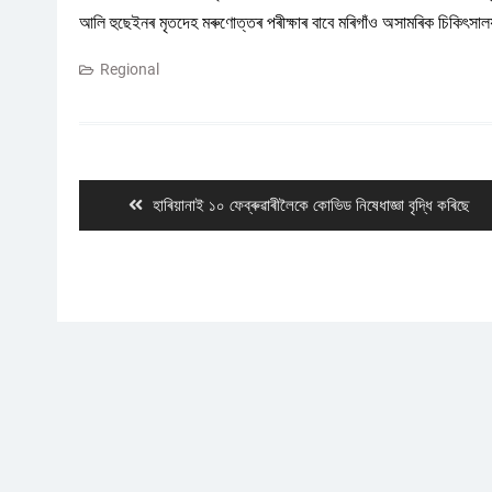
আলি হুছেইনৰ মৃতদেহ মৰুণোত্তৰ পৰীক্ষাৰ বাবে মৰিগাঁও অসামৰিক চিকিৎসা
Regional
Post
navigation
Previous
হাৰিয়ানাই ১০ ফেব্ৰুৱাৰীলৈকে কোভিড নিষেধাজ্ঞা বৃদ্ধি কৰিছে
post: