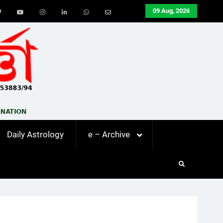
09 Aug, 2026
ook
Twitter
Youtube
Instagram
LinkedIn
Whatsapp
Email
Daily Astrology
e – Archive