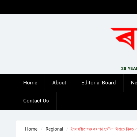
Skip
to
content
Home
About
Editorial Board
N
Contact Us
Home
Regional
মৈৰাবাৰীত ভয়ংকৰ পথ দুৰ্ঘটনা থিতাতে নিহত