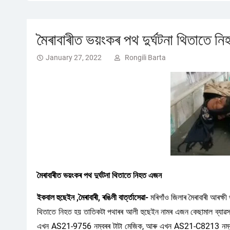
মৈৰাবাৰীত ভয়ংকৰ পথ দুৰ্ঘটনা থিতাতে 
January 27, 2022
Rongili Barta
মৈৰাবাৰীত ভয়ংকৰ পথ দুৰ্ঘটনা থিতাতে নিহত এজন
ইকবাল হুছেইন ,মৈৰাবাৰী, ৰঙিলী বাৰ্ত্তাসেৱা-
মৰিগাঁও জিলাৰ মৈৰাবাৰী আৰক্ষী
থিতাতে নিহত হয় তাতিকটা পথাৰৰ আলী হুছেইন নামৰ এজন কেছামাল ব্যাৱস
এখন AS21-9756 নম্বৰৰ টাটা মেজিক, আৰু এখন AS21-C8213 নম্বৰৰ অ’টৰ