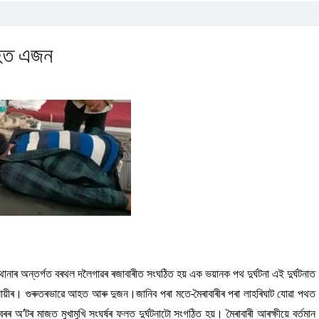
নিহত এজন
 থানাৰ অন্তৰ্গত বৰথল দলৈগাৱৰ ৰজাবাৰীত সংঘঠিত হয় এক ভয়ানক পথ দুৰ্ঘটনা এই দুৰ্ঘটনাত
ায়ীৰ। গুৰুতৰভাৱে আহত আৰু দুজন।জানিব পৰা মতে-মৈৰাবাৰীৰ পৰা লাহৰিঘাট যোৱা পথত
 মাজত মুখামুখি সংঘৰ্ষৰ ফলত দুৰ্ঘটনাটো সংগঠিত হয়। মৈৰাবাৰী আৰক্ষীয়ে বৰ্তমান