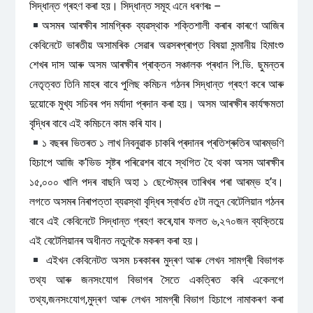
সিদ্ধান্ত গ্ৰহণ কৰা হয়। সিদ্ধান্ত সমূহ এনে ধৰণৰঃ –
অসমৰ আৰক্ষীৰ সামগ্ৰিক ব্যৱস্থাক শক্তিশালী কৰাৰ কাৰণে আজিৰ
কেবিনেটে ভাৰতীয় অসামৰিক সেৱাৰ অৱসৰপ্ৰাপ্ত বিষয়া সন্মানীয় হিমাংশু
শেখৰ দাস আৰু অসম আৰক্ষীৰ প্ৰাক্তন সঞ্চালক প্ৰধান পি.ভি. ছুমন্তৰ
নেতৃত্বত তিনি মাহৰ বাবে পুলিছ কমিচন গঠনৰ সিদ্ধান্ত গ্ৰহণ কৰে আৰু
দুয়োকে মুখ্য সচিবৰ পদ মৰ্যাদা প্ৰদান কৰা হয়। অসম আৰক্ষীৰ কাৰ্যক্ষমতা
বৃদ্ধিৰ বাবে এই কমিচনে কাম কৰি যাব।
১ বছৰৰ ভিতৰত ১ লাখ নিবনুৱাক চাকৰি প্ৰদানৰ প্ৰতিশ্ৰুতিৰ আৰম্ভণি
হিচাপে আজি ক’ভিড সৃষ্টৰ পৰিৱেশৰ বাবে স্থগিত হৈ থকা অসম আৰক্ষীৰ
১৫,০০০ খালি পদৰ বাছনি অহা ১ ছেপ্টেম্বৰ তাৰিখৰ পৰা আৰম্ভ হ’ব।
লগতে অসমৰ নিৰাপত্তা ব্যৱস্থা বৃদ্ধিৰ স্বাৰ্থত ৫টা নতুন বেটেলিয়ান গঠনৰ
বাবে এই কেবিনেটে সিদ্ধান্ত গ্ৰহণ কৰে,যাৰ ফলত ৬,২৭০জন ব্যক্তিয়ে
এই বেটেলিয়ানৰ অধীনত নতুনকৈ মকৰল কৰা হয়।
এইখন কেবিনেটত অসম চৰকাৰৰ মুদ্ৰণ আৰু লেখন সামগ্ৰী বিভাগক
তথ্য আৰু জনসংযোগ বিভাগৰ সৈতে একত্ৰিত কৰি একেলগে
তথ্য,জনসংযোগ,মুদ্ৰণ আৰু লেখন সামগ্ৰী বিভাগ হিচাপে নামাকৰণ কৰা