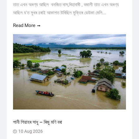
তাত এখন অৰণ্য আছিল বনজিত দাস,ৰিহাবাৰী , বজালী তাত এখন অৰণ্য
আছিল য'ত সুখৰ চৰাই আকাশত উৰিছিল মুক্তিৰ ডেউকা মেলি...
Read More
পানী পিয়াহৰ সাধু – ৰিজু মণি বৰা
10 Aug 2026