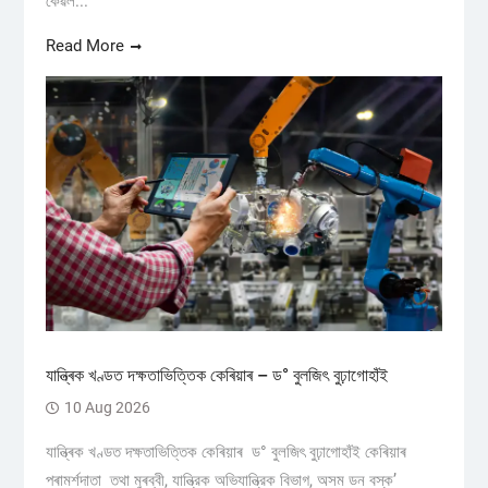
কেৱল...
Read More
যান্ত্ৰিক খণ্ডত দক্ষতাভিত্তিক কেৰিয়াৰ – ড° বুলজিৎ বুঢ়াগোহাঁই
10 Aug 2026
যান্ত্ৰিক খণ্ডত দক্ষতাভিত্তিক কেৰিয়াৰ ড° বুলজিৎ বুঢ়াগোহাঁই কেৰিয়াৰ
পৰামৰ্শদাতা তথা মুৰব্বী, যান্ত্রিক অভিযান্ত্রিক বিভাগ, অসম ডন বস্ক’