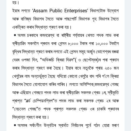
হয়।
ইয়াৰ লগতে ‘Assam Public Enterprises’ বিভাগটোক উদ্যোগ
আৰু বাণিজ্য বিভাগৰ সৈতে আৰু পাছপোৰ্ট বিভাগক গৃহ বিভাগৰ সৈতে
একত্ৰিত কৰাৰ সিদ্ধান্ত গ্ৰহণ কৰা হয়।
অসম চৰকাৰে কমনৱেল্থ বা ৰাষ্ট্ৰীয় পৰ্য্যায়ৰ খেলত পদক লাভ কৰা
ক্ৰীড়াৱিদ সকললৈ প্ৰদান কৰা পেন্সন ৮,০০০ টকাৰ পৰা ১০,০০০ টকালৈ
বৃদ্ধিৰ সিদ্ধান্ত গ্ৰহণ কৰাৰ লগতে এই পেন্সন সমূহ অৰ্জুন ভোগেশ্বৰ বৰুৱা
দেৱৰ ওপজা দিন, “অভিৰুচি ক্ৰিয়া দিৱস”( ৩ ছেপ্টেম্বৰ)ৰ পৰা প্ৰদান
কৰাৰ সিদ্ধান্ত গ্ৰহণ কৰা হৈছে। ইয়াৰ বাবে নতুনকৈ প্ৰায় ২৫০ জন
খেলুৱৈৰ নাম অন্তৰ্ভুক্ত হৈছে যদিয়ো কোনো খেলুৱৈ বাদ পৰি গ’লে ক্ৰিয়া
বিভাগৰ সৈতে যোগাযোগ কৰিব পাৰিব। লগতে অলিম্পিক,কমনৱেল্থ গেমছ
আৰু এছিয়ান গেমছত পদক লাভ কৰা ক্ৰীড়াৱিদ সকলক গ্ৰেড ১ৰ, স্বীকৃতি
প্ৰাপ্ত “ৱৰ্ল্ড চেম্পিয়নশ্বিপ”ত পদক লাভ কৰা সকলক গ্ৰেড ২ৰ আৰু
“নেচনেল গেমছ”ত পদক প্ৰাপ্ত সকলক গ্ৰেড ৩ৰ চাকৰি প্ৰদানৰ
সিদ্ধান্ত গ্ৰহণ কৰা হয়।
অসমৰ সৰ্বাংগীন উন্নতিৰ স্বাৰ্থত নিৰ্বাচনৰ পূৰ্বে গঠন হোৱা মৰাণ