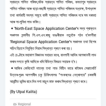
স্বায়ত্ব শাসিত পৰিষদ,মটক স্বায়ত্ব শাসিত পৰিষদ, কমতাপুৰ স্বায়ত্ব
শাসিত পৰিষদ আৰু বড়ো-কছাৰী স্বায়ত্ব শাসিত পৰিষদৰ অধ‍্যক্ষ, উপাধ‍্যক্ষ
তথা কাৰ্যবাহী সদস্য সমূহে বাকী স্বায়ত্ব শাসিত পৰিষদৰ দৰে সম দৰমহা
আৰু সা-সুবিধা লাভ কৰিব।
’North-East Space Application Center’ৰ সদ্য প্ৰাক্তন
সঞ্চালক সন্মানীয় পি.এল.এন.ৰাজু ডাঙৰীয়াক নতুনকৈ গঠন হ’বলগীয়া
‘Regional Space Application Center’ৰ সঞ্চালক তথা বিশেষ
সচিব হিচাপে নিযুক্তি দিয়াৰ সিদ্ধান্ত গ্ৰহণ কৰা হয়।
এই চেণ্টাৰে মহাকাশ বিজ্ঞানৰ সহায়ত বতৰ, বানপানী আদিৰ আগজাননী লাভ
কৰাৰ লগতে কৃষি আদিকে ধৰি বিভিন্ন বিষয়ত সহায়ক হ’ব।
আজিৰ কেবিনেটে দাতব্য তথা লাভ বিহীন ভাৱে ৰাইজৰ সেৱাতবৰ্তি
উত্তৰ-পূৱৰ আগশাৰীৰ চকু চিকিৎসালয় “শংকৰদেৱ নেত্ৰালয়ে” চৰকাৰী
আবন্টিত ভূমিৰ বাবে দিব লগা মাচুল মাফ কৰাৰ সিদ্ধান্ত গ্ৰহণ কৰে।
(By Utpal Kalita)
Regional