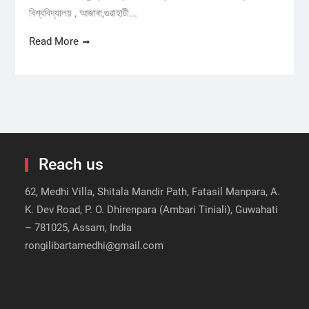
বিশ্ববিদ্যালয় , আজাৰা,গুৱাহাটী...
Read More
Reach us
62, Medhi Villa, Shitala Mandir Path, Fatasil Manpara, A.
K. Dev Road, P. O. Dhirenpara (Ambari Tiniali), Guwahati
– 781025, Assam, India
rongilibartamedhi@gmail.com