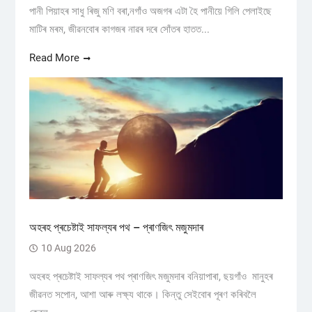
পানী পিয়াহৰ সাধু ৰিজু মণি বৰা,নগাঁও অজগৰ এটা হৈ পানীয়ে গিলি পেলাইছে
মাটিৰ মৰম, জীৱনবোৰ কাগজৰ নাৱৰ দৰে সোঁতৰ হাতত...
Read More
অহৰহ প্ৰচেষ্টাই সাফল্যৰ পথ – প্ৰাণজিৎ মজুমদাৰ
10 Aug 2026
অহৰহ প্ৰচেষ্টাই সাফল্যৰ পথ প্ৰাণজিৎ মজুমদাৰ বনিয়াপাৰা, ছয়গাঁও ​মানুহৰ
জীৱনত সপোন, আশা আৰু লক্ষ্য থাকে। কিন্তু সেইবোৰ পূৰণ কৰিবলৈ