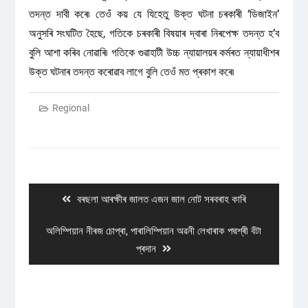
তদন্ত দাবী কৰে৷ তেওঁ কয় যে যিহেতু উক্ত ঘটনা চৰকাৰী ‘ডিজাইন’
অনুসৰি সংঘটিত হৈছে, গতিকে চৰকাৰী বিষয়াৰ দ্বাৰা নিৰপেক্ষ তদন্ত হ’ব
বুলি আশা কৰিব নোৱাৰি৷ গতিকে গুৱাহাটী উচ্চ ন্যায়ালয়ৰ কৰ্মৰত ন্যায়াধীশৰ
উক্ত ঘটনাৰ তদন্ত কৰোৱাব লাগে বুলি তেওঁ মত প্ৰকাশ কৰে৷
Regional
Post
navigation
Previous
বৰছলা আৰক্ষীৰ জালত এজন জাল নোট সৰবৰাহ কাৰি
post:
Next
অলিম্পিয়ান নীৰজ চোপ্ৰা, পাৰালিম্পিয়ান অৱনী লেখাৰাক পদ্মশ্ৰী বঁটা
post:
প্ৰদান