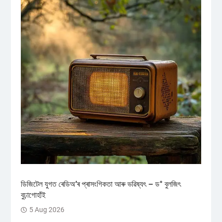
ডিজিটেল যুগত ৰেডিঅ’ৰ প্ৰাসংগিকতা আৰু ভৱিষ্যৎ – ড° বুলজিৎ
বুঢ়াগোহাঁই
5 Aug 2026