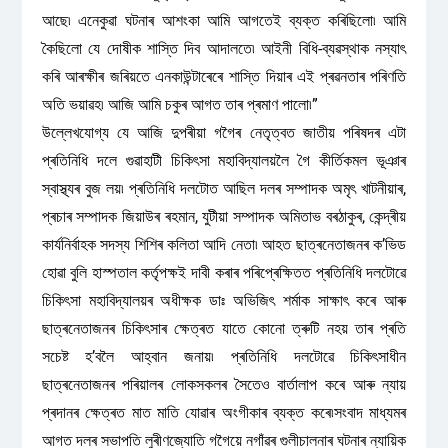
আছে৷ এনেকুৱা ঘটনাৰ আশংকা আমি আগতেই ব্যক্ত কৰিছিলো৷ আমি
কৈছিলো যে দোষীক শাস্তি দিব আদালতে৷ আইনী বিধি-ব্যৱস্থাক নস্যাৎ
কৰি আৰক্ষীৰ জৰিয়তে এনকাউন্টাৰেৰে শাস্তি দিয়াৰ এই প্ৰৱনতাৰ পৰিণতি
অতি ভয়াৱহ৷ আজি আমি চকুৰ আগত তাৰ প্ৰমাণ পালো৷”
উল্লেখযোগ্য যে আজি দুপৰীয়া গগৈৰ নেতৃত্বত জাতীয় পৰিষদৰ এটা
প্ৰতিনিধি দলে গুৱাহাটী চিকিৎসা মহাবিদ্যালয়লৈ গৈ কীৰ্তিকমল ভূঞাৰ
স্বাস্থ্যৰ বুজ লয়৷ প্ৰতিনিধি দলটোত আছিল দলৰ সম্পাদক অমৃৎ খাটনীয়াৰ,
প্ৰচাৰ সম্পাদক জিয়াউৰ ৰহমান, যুটীয়া সম্পাদক অমিতাভ বৰঠাকুৰ, কেন্দ্ৰীয়
কাৰ্যনিৰ্বাহক সদস্য শিশিৰ কলিতা আদি নেতা৷ আহত ছাত্ৰনেতাজনৰ ক’ভিড
হোৱা বুলি হাস্পতাল কৰ্তৃপক্ষই দাবী কৰাৰ পৰিপ্ৰেক্ষিতত প্ৰতিনিধি দলটোৱে
চিকিৎসা মহাবিদ্যালয়ৰ অধীক্ষক ডাঃ অভিজিৎ শৰ্মাক সাক্ষাৎ কৰে আৰু
ছাত্ৰনেতাজনৰ চিকিৎসাৰ ক্ষেত্ৰত যাতে কোনো ত্ৰুটি নহয় তাৰ প্ৰতি
সচেষ্ট হ’বলৈ আহ্বান জনায়৷ প্ৰতিনিধি দলটোৱে চিকিৎসাধীন
ছাত্ৰনেতাজনৰ পৰিয়ালৰ লোকসকলৰ সৈতেও বাৰ্তালাপ কৰে আৰু ন্যায়
প্ৰদানৰ ক্ষেত্ৰত মাত মাতি যোৱাৰ অংগীকাৰ ব্যক্ত কৰে৷সংবাদ মাধ্যমৰ
আগত দলৰ সভাপতি লুৰীণজ্যোতি গগৈয়ে নগাঁৱৰ গুলীচালনাৰ ঘটনাৰ ন্যায়িক