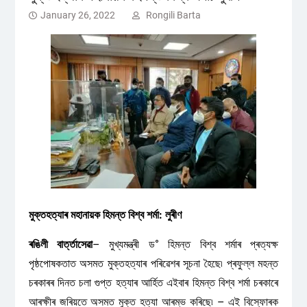
January 26, 2022
Rongili Barta
মুক্তহত্যাৰ মহানায়ক হিমন্ত বিশ্ব শৰ্মা: লুৰীণ
ৰঙিলী বাৰ্ত্তাসেৱা
– মুখ্যমন্ত্ৰী ড° হিমন্ত বিশ্ব শৰ্মাৰ প্ৰত্যক্ষ
পৃষ্ঠপোষকতাত অসমত মুক্তহত্যাৰ পৰিৱেশৰ সূচনা হৈছে৷ প্ৰফুল্ল মহন্ত
চৰকাৰৰ দিনত চলা গুপ্ত হত্যাৰ আৰ্হিত এইবাৰ হিমন্ত বিশ্ব শৰ্মা চৰকাৰে
আৰক্ষীৰ জৰিয়তে অসমত মুক্ত হত্যা আৰম্ভ কৰিছে৷ – এই বিস্ফোৰক