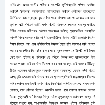
অভিযোগ অসম জাতীয় পৰিষদৰ সভাপতি লুৰীণজ্যোতি গগৈৰ৷ দুপৰীয়া
গুৱাহাটী চিকিৎসা মহাবিদ্যালয় হাস্পতালত নগাঁৱৰ গুলীবিদ্ধ ছাত্ৰনেতা
কীৰ্তিকমল বৰাৰ স্বাস্থ্যৰ বুজ লবলৈ যোৱা গগৈয়ে কয় যে অসমত ভয় আৰু
ত্ৰাসৰ এটা পৰিৱেশ বৰ্তাই ৰখাৰ বাবেই এনেদৰে চৰকাৰে সামান্য কথাতে
নিৰীহ লোকক গুলীওৱাৰ কৌশল অৱলম্বন কৰিছে৷ মুখ্যমন্ত্ৰীয়ে গুৱাহাটীত
আৰক্ষী বিষয়াসকলক মাতি আনি ‘এনকাউন্টাৰৰ বিশেষ পেটাৰ্ণ’ চলোৱাৰ নিৰ্দেশ
দিয়াৰ পিছৰে পৰা এনে পৰিস্থিতিৰ উদ্ভৱ হৈছে বুলি উল্লেখ কৰি গগৈয়ে
কয় যে আৰক্ষীয়ে বিশেষকৈ ছাত্ৰ আৰু যুৱকসকলক যে টাৰ্গেট কৰি লৈছে
সেই কথা ইতিমধ্যে পৰিষ্কাৰ হৈ পৰিছে৷ ডিব্ৰুগড়ত ছাত্ৰনেতাক বিনা
দোষত প্ৰহাৰ কৰি জেললৈ নিক্ষেপ কৰাৰ পৰা আৰম্ভ কৰি অসমৰ বিভিন্ন
ঠাইত এনেদৰে ছাত্ৰ-যুৱক আৰক্ষীৰ দ্বাৰা আক্ৰান্ত হোৱাৰ ঘটনা ঘটিয়ে
আছে বুলি উল্লেখ কৰি গগৈয়ে কয় যে মূলতঃ প্ৰতিবাদী সত্বাসমূহক নিঃশেষ
কৰি চৰকাৰৰ জনবিৰোধী কাৰ্যৰ যাতে বিৰোধিতা কৰিবলৈ কোনেও সাহস কৰিব
নোৱাৰে, তাৰ কৌশল হিচাপে আৰক্ষীৰ দ্বাৰা এনে ত্ৰাসৰ ৰাজত্ব চলোৱা
হৈছে৷ মুখ্যমন্ত্ৰী ড° হিমন্ত বিশ্ব শৰ্মাক মুক্তহত্যাৰ মহানায়ক আখ্যা দি
গগৈয়ে লগতে কয়, ‘‘মুখ্যমন্ত্ৰীৰ নিৰ্দেশত অসমত এতিয়া পুলিচৰাজ চলি