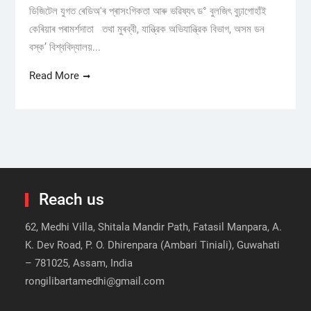
ডিজিটেল যুগত ৰেডিঅ'ৰ প্ৰাসংগিকতা আৰু ভৱিষ্যৎ ড° বুলজিৎ বুঢ়াগোহাঁই
কেৰিয়াৰ পৰামৰ্শদাতা তথা মুৰব্বী, যান্ত্রিক অভিযান্ত্রিক বিভাগ, অসম ডন
বস্ক’ বিশ্ববিদ্যালয়...
Read More
Reach us
62, Medhi Villa, Shitala Mandir Path, Fatasil Manpara, A.
K. Dev Road, P. O. Dhirenpara (Ambari Tiniali), Guwahati
– 781025, Assam, India
rongilibartamedhi@gmail.com