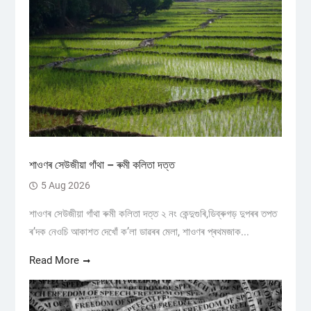
শাওণৰ সেউজীয়া গাঁথা – ৰুমী কলিতা দত্ত
5 Aug 2026
শাওণৰ সেউজীয়া গাঁথা ৰুমী কলিতা দত্ত ২ নং কেন্দুগুৰি,ডিব্ৰুগড় ​দুপৰৰ তপত
ৰ’দক নেওচি আকাশত দেখোঁ ক’লা ডাৱৰৰ মেলা, শাওণৰ প্ৰথমজাক...
Read More