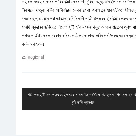
সহায়ত ব্যৱহাৰ কৰিব পাৰিব উল্টা কেৱৰ সা সুবিধা সমূহ৷মোবাইল ফোনৰ ‘প্
নিৰাপদে যাত্ৰা কৰিব পাৰিব৷উল্টা কেৱৰ সেৱা একমাত্ৰ গুৱাহাটীতে সীম
সেৱা৷বাইক,অ’টোৰ পৰা আৰম্ভ কৰি বিলাসী গাড়ী উপলব্ধ হ’ব উল্টা কেৱত৷অসম
সাৰথি প্ৰদানৰ জৰিয়তে নিয়োগ সৃষ্টি হ’ব৷অসমৰ থলুৱা লোকৰ হাতেৰে প্ৰাণ 
গ্ৰাহকে উল্টা কেৱক ৰেফাৰ কৰিব তেওঁলোকে লাভ কৰিব ৫০টকা৷অসমৰ থলুৱা লো
কৰিব গ্ৰাহকক৷
Regional
Post
navigation
Previous
গুৱাহাটী চলচ্চিত্ৰ মহোৎসৱৰ সামৰণিত প্ৰতিযোগিতামূলক শিতানত ২০ 
post:
চুটি ছবি প্ৰদৰ্শন