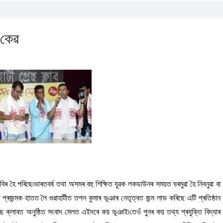
 কেৱ
িৰ হৈ পৰিছে৷ভাৰতবৰ্ষ তথা অসমৰ বহু শিক্ষিত যুৱক লকডাউনৰ সময়ত ঘৰমুৱা হৈ নিবনুৱা বা
জন্মক হাতত লৈ গুৱাহাটীত তপন কুমাৰ ভূঞাৰ নেতৃত্বত জন্ম লাভ কৰিছে এটি প্ৰতিষ্ঠান
্ৰেছ ক্লাবত অনুষ্ঠিত সংবাদ মেলত এইদৰে কয় ভূঞাই৷তেওঁ পুনৰ কয় তথ্য প্ৰযুক্তি বিদ্যাৰ