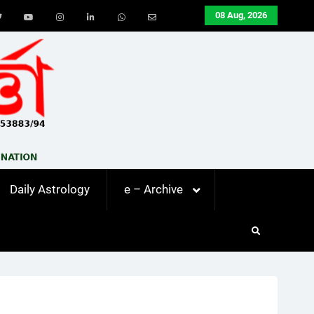
08 Aug, 2026
ook
Twitter
Youtube
Instagram
LinkedIn
Whatsapp
Email
Daily Astrology
e – Archive