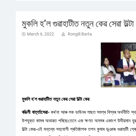
মুকলি হ’ল গুৱাহাটীত নতুন কেৱ সেৱা উল্টা
March 6, 2022
Rongili Barta
মুকলি হ’ল গুৱাহাটীত নতুন কেৱ সেৱা উল্টা কেৱ
ৰঙিলী বাৰ্ত্তাসেৱা-
কৰ’না আৰু লক ডাউনৰ পাছত সমগ্ৰ বিশ্বৰ অৰ্থনীতি স্থব
উপযুক্ত কামৰ অভাৱত পৰিছে৷তেনে এক ক্ষণত অসমৰ একাংশ উদীয়মান যুৱ প্ৰ
উল্টা কেৱ৷-এই মন্তব্য সহযোগী প্ৰতিষ্ঠাপক তপন কুমাৰ ভূঞাৰ৷ গুৱাহাটী প