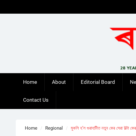
Skip
to
content
Home
About
Editorial Board
N
Contact Us
Home
Regional
মুকলি হ’ল গুৱাহাটীত নতুন কেৱ সেৱা উল্টা কেৱ