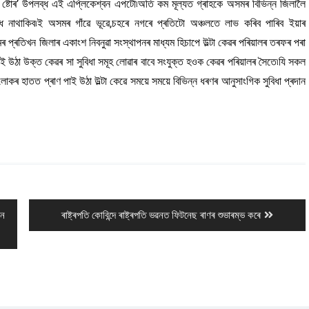
লে ষ্টোৰ’ উপলব্ধ এই এপ্লিকেশ্বন এপটো৷অতি কম মূল্যত গ্ৰাহকে অসমৰ বিভিন্ন জিলালৈ
াৱদ্ধ নাথাকিব৷ই অসমৰ গাঁৱে ভূৱে,চহৰে নগৰে প্ৰতিটো অঞ্চলতে লাভ কৰিব পাৰিব ইয়াৰ
ৰ প্ৰতিখন জিলাৰ একাংশ নিবনুৱা সংস্থাপনৰ মাধ্যম হিচাপে উল্টা কেৱৰ পৰিয়ালৰ তৰফৰ পৰা
পাই উঠা উক্ত কেৱৰ সা সুবিধা সমূহ লোৱাৰ বাবে সংযুক্ত হওক কেৱৰ পৰিয়ালৰ সৈতে৷যি সকল
কৰ হাতত প্ৰাণ পাই উঠা উল্টা কেৱে সময়ে সময়ে বিভিন্ন ধৰণৰ আনুসাংগিক সুবিধা প্ৰদান
Next
খন
ৰাষ্ট্ৰপতি কোবিন্দে ৰাষ্ট্ৰপতি ভৱনত ফিটনেছ ৰাণৰ শুভাৰম্ভ কৰে
post: