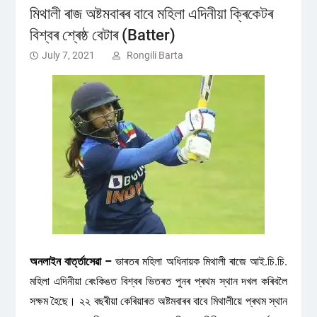
মিথালী ৰাজ অষ্টমবাৰৰ বাবে মহিলা এদিনীয়া ক্ৰিকেটৰ
বিশ্বৰ শ্ৰেষ্ঠ বেটাৰ (Batter)
July 7, 2021
Rongili Barta
অনলাইন বাৰ্ত্তাসেৱা –
ভাৰতৰ মহিলা অধিনায়ক মিথালী ৰাজে আই.চি.চি.
মহিলা এদিনীয়া ৰেংকিঙত বিশ্বৰ ভিতৰত পুনৰ প্ৰথম স্থান দখল কৰিবলৈ
সক্ষম হৈছে। ২২ বছৰীয়া কেৰিয়াৰত অষ্টমবাৰৰ বাবে মিথালীয়ে প্ৰথম স্থান