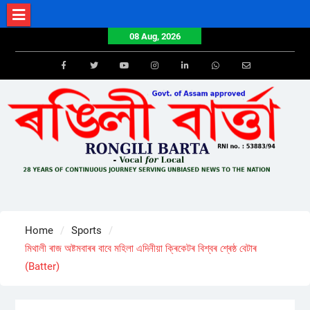
Skip
to
08 Aug, 2026
content
Facebook
Twitter
Youtube
Instagram
LinkedIn
Whatsapp
Email
Home
Sports
মিথালী ৰাজ অষ্টমবাৰৰ বাবে মহিলা এদিনীয়া ক্ৰিকেটৰ বিশ্বৰ শ্ৰেষ্ঠ বেটাৰ
(Batter)