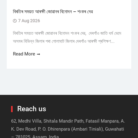
বিৰতিৰ সময়ত আৰক্ষী জোৱানৰ বিনোদন – শংকৰ দেৱ
7 Aug 2026
বিৰতিৰ সময়ত আৰক্ষী জোৱানৰ বিনোদন শংকৰ দেৱ, দেৰগাঁও জাতি ধৰ্ম ভেদে
অসমৰ বিভিন্ন জিলাৰ পৰা গোলাঘাট জিলাৰ দেৰগাঁও আৰক্ষী প্ৰশিক্ষণ...
Read More
Reach us
62, Medhi Villa, Shitala Mandir Path, Fatasil Manpara, A.
K. Dev Road, P. O. Dhirenpara (Ambari Tiniali), Guwahati
– 781025, Assam, India