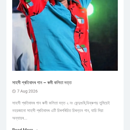
সাহসী প্ৰতিবাদৰ গান – ৰুমী কলিতা দত্ত
7 Aug 2026
সাহসী প্ৰতিবাদৰ গান ৰুমী কলিতা দত্ত ২ নং কেন্দুগুৰি,ডিব্ৰুগড় তুমিয়েই
নহয়জানো সাহসী প্ৰতিবাদৰ এটি চিৰপৰিচিত চিৰন্তন গান, যাচি দিয়া
অন্যায়ৰ...