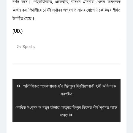
দখল কৰে। শেহতীয়াভাৱে, একেৰাহে চাৰিখন এদিনীয়া খেলত অৰ্ধশতক
অৰ্জন কৰা মিথালীয়ে চাৰিটা স্থানৰ অগ্ৰগতি লাভৰ যোগেদি ৰেংকিঙৰ শীৰ্ষত
উপনীত হৈছে।
(UD.)
Sports
Post
navigation
Previous
অলিম্পিকত পতাকাবাহক হ’ব মিঠাপুৰৰ দ্বিতীয়গৰাকী হকী অধিনায়ক
post:
মনপ্ৰীত
Next
কোভিড সংক্ৰমণৰ নতুন ঘটনাত ক্ষেত্ৰত বিশ্বৰ ভিতৰত শীৰ্ষ স্থানত আছে
post:
ভাৰত