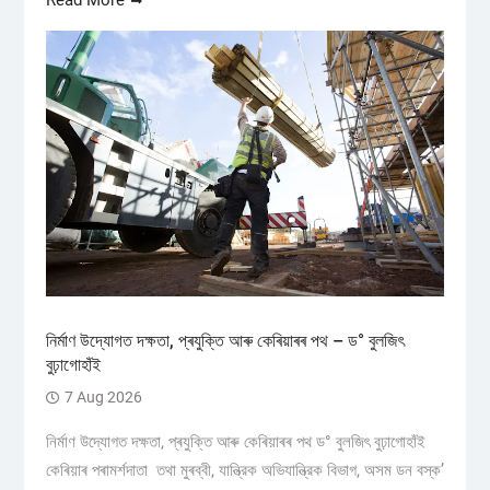
Read More
নিৰ্মাণ উদ্যোগত দক্ষতা, প্ৰযুক্তি আৰু কেৰিয়াৰৰ পথ – ড° বুলজিৎ
বুঢ়াগোহাঁই
7 Aug 2026
নিৰ্মাণ উদ্যোগত দক্ষতা, প্ৰযুক্তি আৰু কেৰিয়াৰৰ পথ ড° বুলজিৎ বুঢ়াগোহাঁই
কেৰিয়াৰ পৰামৰ্শদাতা তথা মুৰব্বী, যান্ত্রিক অভিযান্ত্রিক বিভাগ, অসম ডন বস্ক’