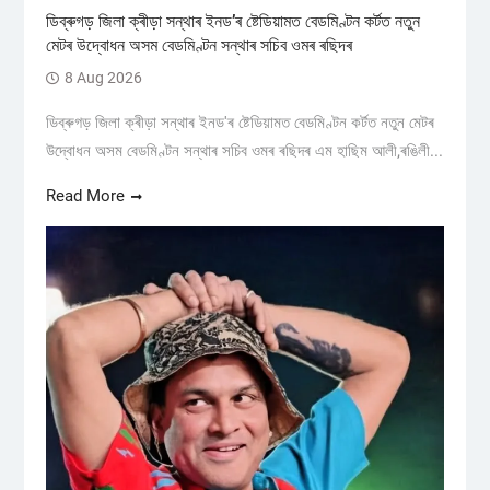
ডিব্ৰুগড় জিলা ক্ৰীড়া সন্থাৰ ইনড’ৰ ষ্টেডিয়ামত বেডমিণ্টন কৰ্টত নতুন
মেটৰ উদ্বোধন অসম বেডমিণ্টন সন্থাৰ সচিব ওমৰ ৰছিদৰ
8 Aug 2026
ডিব্ৰুগড় জিলা ক্ৰীড়া সন্থাৰ ইনড'ৰ ষ্টেডিয়ামত বেডমিণ্টন কৰ্টত নতুন মেটৰ
উদ্বোধন অসম বেডমিণ্টন সন্থাৰ সচিব ওমৰ ৰছিদৰ এম হাছিম আলী,ৰঙিলী...
Read More