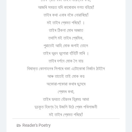
আজৰি সময়ত যদি কাৰোবাৰ লগত বহিছোঁ
তাইৰ কথা এবাৰ নকৈ নোৱাৰিছোঁ
মই তাইৰ প্ৰেমত পৰিছোঁ ।
তাইৰ ঠিকনা মোৰ অজ্ঞাত
তথাপি মই তাইৰ প্ৰেমিক,
পুৱাতেই আহি মোক জগাই তোলে
তাইৰ ভূৱন ভূলোৱা হাঁহিটি মাৰি ।
তাইৰ দৰ্শনে মোক লৈ যায়
বিষাক্ত কোলাহলৰ সিপাৰে থকা এটোকোৰা নিৰ্জান ঠাইলৈ
আৰু তাতেই তা‌ই মোক কয়
অকোৱা-পকোৱা কথাৰ ছন্দেৰে
প্ৰেমৰ কথা,
তাইৰ হৃদয়ত যৌৱনৰ হিৰন্ময় আভা
দুচকুত হিৰণ্য হৈ উজলি উঠে প্ৰেম পখিলাজনী
মই তাইৰ প্ৰেমত পৰিছোঁ
Reader's Poetry