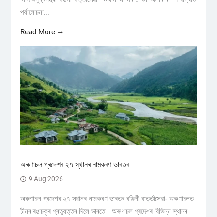
পৰ্যালোচনা...
Read More
অৰুণাচল প্ৰদেশৰ ২৭ স্থানৰ নামকৰণ ভাৰতৰ
9 Aug 2026
অৰুণাচল প্ৰদেশৰ ২৭ স্থানৰ নামকৰণ ভাৰতৰ ৰঙিলী বাৰ্ত্তাসেৱা- অৰুণাচলত
চীনৰ ৰঙাচকুৰ প্ৰত্যুত্তৰ দিলে ভাৰতে। অৰুণাচল প্ৰদেশৰ বিভিন্ন স্থানৰ