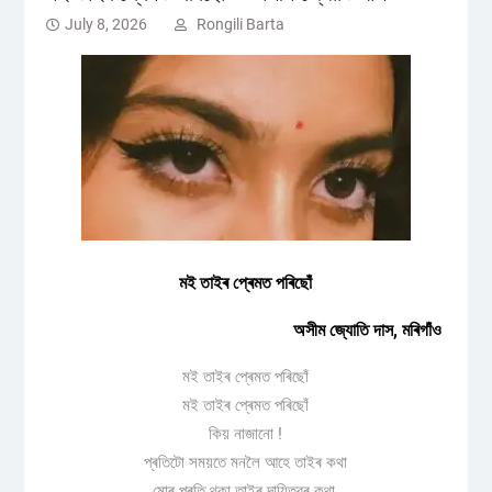
July 8, 2026
Rongili Barta
মই তাইৰ প্ৰেমত পৰিছোঁ
অসীম জ্যোতি দাস, মৰিগাঁও
মই তাইৰ প্ৰেমত পৰিছোঁ
মই তাইৰ প্ৰেমত পৰিছোঁ
কিয় নাজানো !
প্ৰতিটো সময়তে মনলৈ আহে তাইৰ কথা
মোৰ প্ৰতি থকা তাইৰ দায়িত্বৰ কথা,