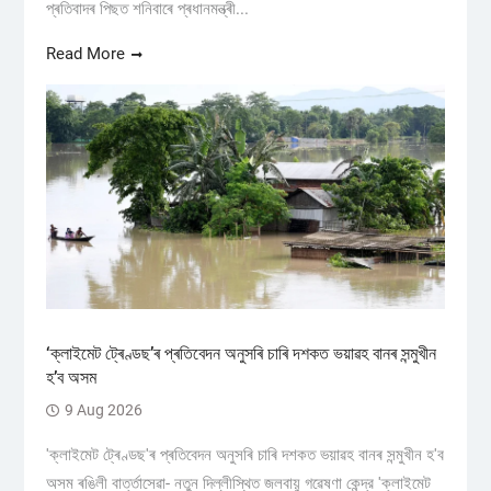
প্ৰতিবাদৰ পিছত শনিবাৰে প্ৰধানমন্ত্ৰী...
Read More
‘ক্লাইমেট ট্ৰেণ্ডছ’ৰ প্ৰতিবেদন অনুসৰি চাৰি দশকত ভয়াৱহ বানৰ সন্মুখীন
হ’ব অসম
9 Aug 2026
'ক্লাইমেট ট্ৰেণ্ডছ'ৰ প্ৰতিবেদন অনুসৰি চাৰি দশকত ভয়াৱহ বানৰ সন্মুখীন হ'ব
অসম ৰঙিলী বাৰ্ত্তাসেৱা- নতুন দিল্লীস্থিত জলবায়ু গৱেষণা কেন্দ্র 'ক্লাইমেট