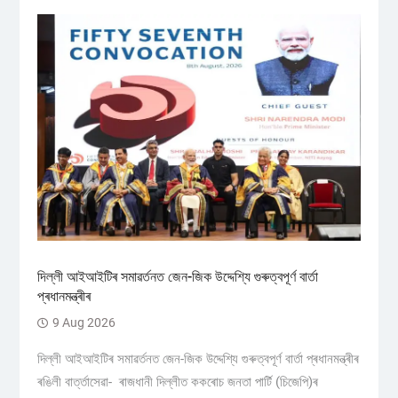
দিল্লী আইআইটিৰ সমাৱৰ্তনত জেন-জিক উদ্দেশ্যি গুৰুত্বপূৰ্ণ বাৰ্তা
প্ৰধানমন্ত্ৰীৰ
9 Aug 2026
দিল্লী আইআইটিৰ সমাৱৰ্তনত জেন-জিক উদ্দেশ্যি গুৰুত্বপূৰ্ণ বাৰ্তা প্ৰধানমন্ত্ৰীৰ
ৰঙিলী বাৰ্ত্তাসেৱা- ৰাজধানী দিল্লীত ককৰোচ জনতা পাৰ্টি (চিজেপি)ৰ