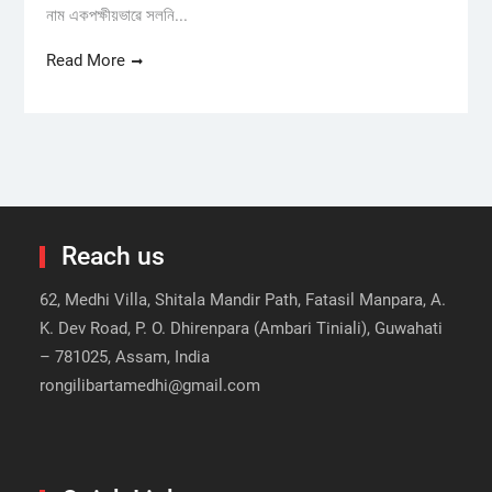
নাম একপক্ষীয়ভাৱে সলনি...
Read More
Reach us
62, Medhi Villa, Shitala Mandir Path, Fatasil Manpara, A.
K. Dev Road, P. O. Dhirenpara (Ambari Tiniali), Guwahati
– 781025, Assam, India
rongilibartamedhi@gmail.com