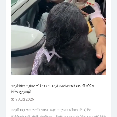
বাল্যবিবাহৰ গ্ৰাসত পৰি কোনো কন্যা সন্তানৰ ভৱিষ্যৎ নষ্ট হ’বলৈ
নিদিওঁঃমুখ্যমন্ত্রী
9 Aug 2026
বাল্যবিবাহৰ গ্ৰাসত পৰি কোনো কন্যা সন্তানৰ ভৱিষ্যৎ নষ্ট হ'বলৈ
নিদিওঁঃমুখ্যমন্ত্রী ৰঙিলী বাৰ্ত্তাসেৱা- উজনি অসমৰ ৪ খন জিলাৰ বান পৰিস্থিতি