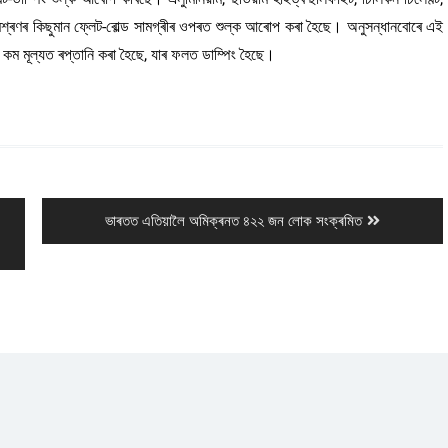
িশ্ৰণৰ কিছুমান ফ্লেট-ৰোল্ড সামগ্ৰীৰ ওপৰত শুল্ক আৰোপ কৰা হৈছে। অনুসন্ধানবোৰে এই
 কম মূল্যত ৰপ্তানি কৰা হৈছে, যাৰ ফলত ডাম্পিং হৈছে।
Next
ভাৰতত এতিয়ালৈ অমিক্ৰনত ৪২২ জন লোক সংক্ৰমিত
post: