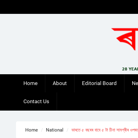
Skip
to
content
Home
About
Editorial Board
N
Contact Us
Home
National
ভাৰতে ৫ বছৰৰ বাবে ৫ টা চীনা সামগ্ৰীৰ ওপৰ