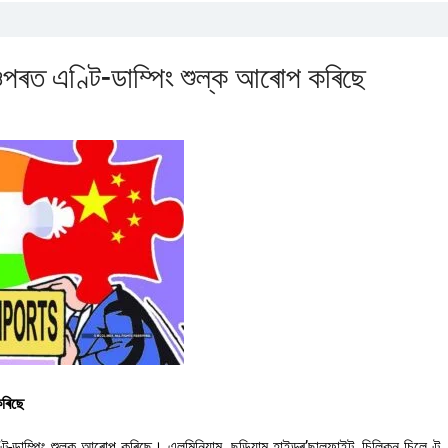
 ওপৰত এণ্টি-ডাম্পিং শুল্ক আৰোপ কৰিছে
কৰিছে
ি-ডাম্পিং শুল্ক আৰোপ কৰিছে। এলুমিনিয়াম, ছডিয়াম হাইড্ৰ’ছালফাইট, চিলিকন চিলেণ্ট,