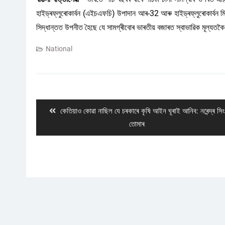
হাইড্ৰফ্লুৰোকাৰ্বন (এইচএফচি) উপাদান আৰ-32 আৰু হাইড্ৰফ্লুৰোকাৰ্বন ম
সিদ্ধান্তত উপনীত হৈছে যে সামগ্ৰীবোৰ ভাৰতীয় বজাৰত স্বাভাৱিক মূল্যতকৈ
National
Post
navigation
Previous
কেতিয়াও কোৱা নাছিল যে চৰকাৰে কৃষি আইন ঘূৰাই আনিব: নৰেন্দ্ৰ সিং
post:
তোমাৰ