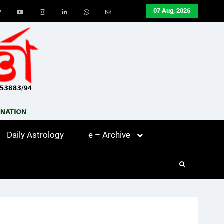
07 Aug, 2026
ook
Twitter
Youtube
Instagram
LinkedIn
Whatsapp
Email
Daily Astrology
e – Archive