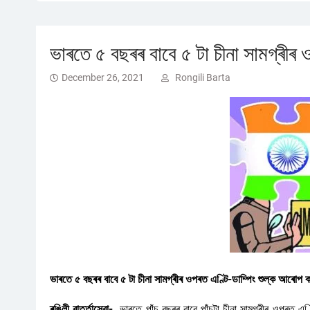
ভাৰতে ৫ বছৰৰ বাবে ৫ টা চীনা সামগ্ৰীৰ
December 26, 2021
Rongili Barta
ভাৰতে ৫ বছৰৰ বাবে ৫ টা চীনা সামগ্ৰীৰ ওপৰত এণ্টি-ডাম্পিং শুল্ক আৰোপ 
ৰঙিলী বাৰ্ত্তাসেৱা-
ভাৰতে পাঁচ বছৰৰ বাবে পাঁচটা চীনা সামগ্ৰীৰ ওপৰত এণ্ট