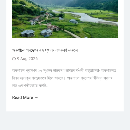
অৰুণাচল প্ৰদেশৰ ২৭ স্থানৰ নামকৰণ ভাৰতৰ
9 Aug 2026
অৰুণাচল প্ৰদেশৰ ২৭ স্থানৰ নামকৰণ ভাৰতৰ ৰঙিলী বাৰ্ত্তাসেৱা- অৰুণাচলত
চীনৰ ৰঙাচকুৰ প্ৰত্যুত্তৰ দিলে ভাৰতে। অৰুণাচল প্ৰদেশৰ বিভিন্ন স্থানৰ
নাম একপক্ষীয়ভাৱে সলনি...
Read More