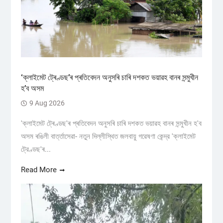
‘ক্লাইমেট ট্ৰেণ্ডছ’ৰ প্ৰতিবেদন অনুসৰি চাৰি দশকত ভয়াৱহ বানৰ সন্মুখীন
হ’ব অসম
9 Aug 2026
'ক্লাইমেট ট্ৰেণ্ডছ'ৰ প্ৰতিবেদন অনুসৰি চাৰি দশকত ভয়াৱহ বানৰ সন্মুখীন হ'ব
অসম ৰঙিলী বাৰ্ত্তাসেৱা- নতুন দিল্লীস্থিত জলবায়ু গৱেষণা কেন্দ্র 'ক্লাইমেট
ট্রেণ্ডছ'ৰ...
Read More