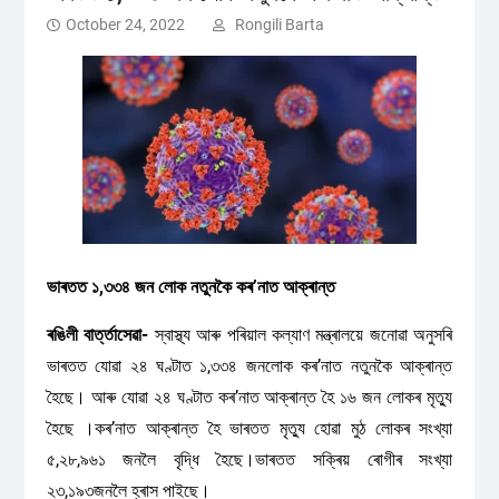
October 24, 2022
Rongili Barta
ভাৰতত ১,৩৩৪ জন লোক নতুনকৈ কৰ’নাত আক্ৰান্ত
ৰঙিলী বাৰ্ত্তাসেৱা-
স্বাস্থ্য আৰু পৰিয়াল কল্যাণ মন্ত্ৰালয়ে জনোৱা অনুসৰি
ভাৰতত যোৱা ২৪ ঘণ্টাত ১,৩৩৪ জনলোক কৰ’নাত নতুনকৈ আক্ৰান্ত
হৈছে। আৰু যোৱা ২৪ ঘণ্টাত কৰ’নাত আক্ৰান্ত হৈ ১৬ জন লোকৰ মৃত্যু
হৈছে ।কৰ’নাত আক্ৰান্ত হৈ ভাৰতত মৃত্যু হোৱা মুঠ লোকৰ সংখ্যা
৫,২৮,৯৬১ জনলৈ বৃদ্ধি হৈছে।ভাৰতত সক্ৰিয় ৰোগীৰ সংখ্যা
২৩,১৯৩জনলৈ হ্ৰাস পাইছে।