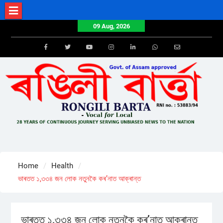
Skip
to
09 Aug, 2026
content
Facebook
Twitter
Youtube
Instagram
LinkedIn
Whatsapp
Email
Home
Health
ভাৰতত ১,৩৩৪ জন লোক নতুনকৈ কৰ’নাত আক্ৰান্ত
ভাৰতত ১,৩৩৪ জন লোক নতুনকৈ কৰ’নাত আক্ৰান্ত