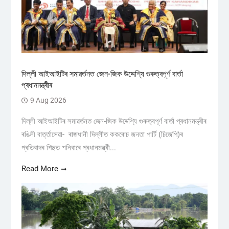
দিল্লী আইআইটিৰ সমাৱৰ্তনত জেন-জিক উদ্দেশ্যি গুৰুত্বপূৰ্ণ বাৰ্তা
প্ৰধানমন্ত্ৰীৰ
9 Aug 2026
দিল্লী আইআইটিৰ সমাৱৰ্তনত জেন-জিক উদ্দেশ্যি গুৰুত্বপূৰ্ণ বাৰ্তা প্ৰধানমন্ত্ৰীৰ
ৰঙিলী বাৰ্ত্তাসেৱা- ৰাজধানী দিল্লীত ককৰোচ জনতা পাৰ্টি (চিজেপি)ৰ
প্ৰতিবাদৰ পিছত শনিবাৰে প্ৰধানমন্ত্ৰী...
Read More