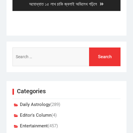
Next
অযোধ্যাত ১৫ লাখ চাকি জ্বলাই অভিলেখ গঢ়িলে
post:
Search
for:
Categories
Daily Astrology
(289)
Editor's Column
(4)
Entertainment
(457)