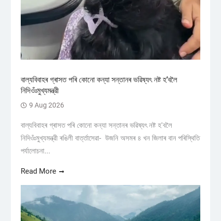
বাল্যবিবাহৰ গ্ৰাসত পৰি কোনো কন্যা সন্তানৰ ভৱিষ্যৎ নষ্ট হ’বলৈ
নিদিওঁঃমুখ্যমন্ত্রী
9 Aug 2026
বাল্যবিবাহৰ গ্ৰাসত পৰি কোনো কন্যা সন্তানৰ ভৱিষ্যৎ নষ্ট হ'বলৈ
নিদিওঁঃমুখ্যমন্ত্রী ৰঙিলী বাৰ্ত্তাসেৱা- উজনি অসমৰ ৪ খন জিলাৰ বান পৰিস্থিতি
পৰ্যালোচনা...
Read More