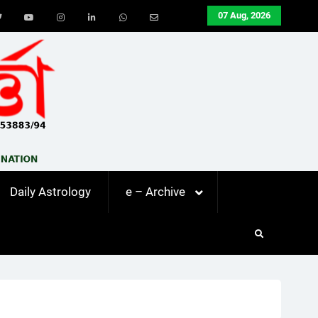
07 Aug, 2026
ook
Twitter
Youtube
Instagram
LinkedIn
Whatsapp
Email
Daily Astrology
e – Archive