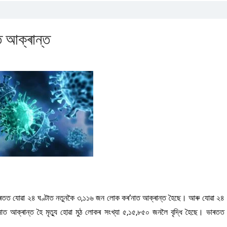
 আক্ৰান্ত
সৰি ভাৰতত যোৱা ২৪ ঘণ্টাত নতুনকৈ ৩,১১৬ জন লোক কৰ’নাত আক্ৰান্ত হৈছে। আৰু যোৱা ২৪
ত আক্ৰান্ত হৈ মৃত্যু হোৱা মুঠ লোকৰ সংখ্যা ৫,১৫,৮৫০ জনলৈ বৃদ্ধি হৈছে। ভাৰতত