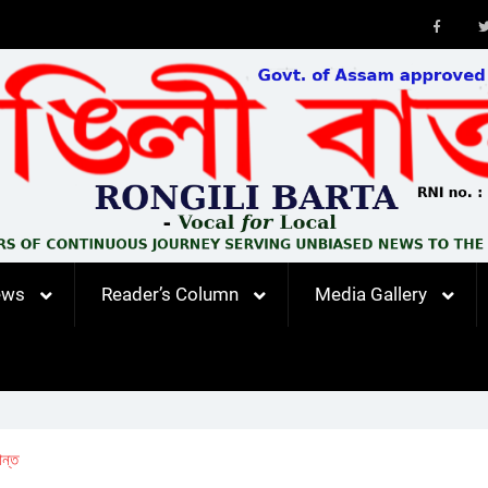
Faceb
ews
Reader’s Column
Media Gallery
ন্ত