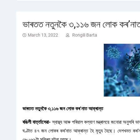
ভাৰতত নতুনকৈ ৩,১১৬ জন লোক কৰ’নাত
March 13, 2022
Rongili Barta
ভাৰতত নতুনকৈ ৩,১১৬ জন লোক কৰ’নাত আক্ৰান্ত
ৰঙিলী বাৰ্ত্তাসেৱা-
স্বাস্থ্য আৰু পৰিয়াল কল্যাণ মন্ত্ৰালয়ে জনোৱা অনু
ঘণ্টাত ৪৭ জন লোকৰ কৰ’নাত আক্ৰান্ত হৈ মৃত্যু হৈছে। দেশখনত কৰ’না
৩৮,০৬৯টা সক্ৰিয় ঘটনা আছে।