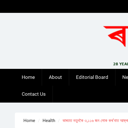
Skip
to
content
Home
About
Editorial Board
N
Contact Us
Home
Health
ভাৰতত নতুনকৈ ৩,১১৬ জন লোক কৰ’নাত আক্ৰা