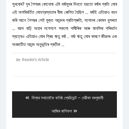
সুখবোৰ? দূৰ শৈশৱৰ কোনোবা এটা বৰ্ষামুখৰ দিনতে হয়তো বৰ্ষাৰ প্ৰতি মোৰ
এই অপৰিবৰ্তিত মোহগ্রস্থতাৰ বীজ ৰোপিত হৈছিল … বর্ষাই এতিয়াও বহন
কৰি আনে শৈশৱৰ সেই মুক্ত আনন্দৰ প্ৰতিশ্ৰুতি, সপোনৰ কোমল ধুসৰতা
… বয়স বাঢ়ি অহাৰ লগেলগে সকলো শাৰীৰিক আৰু মানসিক পৰিবৰ্তন
স্বত্বেও এতিয়াও মোৰ প্ৰিয় ঋতু বর্ষা .. বর্ষা ঋতু মোৰ কাৰণে জীৱনৰ এক
সংজ্ঞাতীত আনন্দ অনুভূতিৰ প্ৰতীক …
Reader's Article
Post
navigation
Previous
বিশ্বৰ সবাতোকৈ কনিষ্ঠ প্ৰেচিডেন্ট – দেৱীকা বৰপূজাৰী
post:
Next
আজিৰ ৰাশিফল
post: