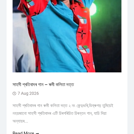
সাহসী প্ৰতিবাদৰ গান – ৰুমী কলিতা দত্ত
7 Aug 2026
সাহসী প্ৰতিবাদৰ গান ৰুমী কলিতা দত্ত ২ নং কেন্দুগুৰি,ডিব্ৰুগড় তুমিয়েই
নহয়জানো সাহসী প্ৰতিবাদৰ এটি চিৰপৰিচিত চিৰন্তন গান, যাচি দিয়া
অন্যায়ৰ...
Read More