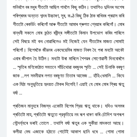
শুনিবলৈ বৰ মধুৰ গীতটো আছিল গাবলৈ কিছু কঠিন। তথাপিও দুদিনৰ অশেষ
পৰিশ্ৰমৰ অন্তত শব্দৰ উচ্চাৰণ, সুৰ, কণ্ঠ কিছু ঠিক ঠাক ৰাখিবৰ প্ৰয়াস কৰি
গীতটো ৰেকৰ্ডিং কৰিলোঁ আৰু গীতটো আমাৰ গ্ৰুপত শ্বেয়াৰ কৰিলোঁ। মোৰ
বান্ধবী সকলে মোৰ কন্ঠত ৰবীন্দ্ৰ সঙ্গীতটো কিমান উপভোগ কৰিব পাৰিলে
সেই বিষয়ে মই কব নোৱাৰিলেও মই নিজেই যেন গীতটোৰ মাজত সোমাই
পৰিলোঁ। বিশেষকৈ জীৱনৰ একঘেয়েমিৰ মাজত নিৰস হৈ পৰা মনটো আকৌ
এবাৰ জীপাল হৈ উঠিল। মনটো উৰা মাৰিলে শৈশৱৰ সোণোৱালী দিনবোৰলৈ
… স্মৃতিৰ মণিকোঠাত সযতনে সাঁচিথোৱা বৰষুনৰ স্মৃতি … সেই চিনাকি বৰষুণ
জাক …লগ সমনীয়াৰ লগত বৰষুণত তিতাৰ আমেজ … হাঁহি-ধেমালি … কিযে
এক মিঠা অনুভূতিয়ে হৃদয়ত টোকৰ দিলেহি ! এয়াই যে মোৰ মোৰ প্ৰিয় ঋতু
বর্ষা …
প্ৰতিজন মানুহৰে নিজস্ব একোটা বিশেষ প্রিয় ঋতু থাকে। যদিও অসমৰ
প্ৰতিটো মাহ, প্ৰতিটো ঋতুতে প্রকৃতিয়ে নব ৰূপ ধাৰণ কৰি চৌদিশ অপৰূপ
সৌন্দৰ্য্যৰে ভৰাই তোলে . তথাপি বর্ষা ঋতুৰ এক সুকীয়া মাদকতা আছে।
কলীয়া মেঘ এজাকে হঠাতে গোটেই আকাশ ছানি ধৰে … গোমা গোমা