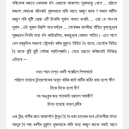
পৰিবেশৰ মজতে চকামকা ৰ’দ এজাকে আকাশত লুকাভাকু খেলে … হঠাতে
কজলা মেঘডৰা আঁতৰাই মুষলধাৰে নামি আহে বৰষুণ জাক ! শুকান মাটিত
বৰষুণ পৰি সৃষ্টি হোৱা এটি চিনাকি সুবাস নাকত ধৰেহি … এয়া যে শাওণৰ
সুবাস ..এই সুবাস বিয়পি পৰে সৰ্বত্ৰ … সোণাৰুৰ হালধীয়া হাঁহিত কৃষ্ণচুড়াৰ
সুৰুঙাৰে নিগৰি অহা ৰ’দ কাচিয়লিত, ৰাধাচুড়াৰ কোমল পাহিত। এনে লাগে
যেন প্ৰকৃতিৰ সকলো সৌন্দৰ্য্য বৰ্ষাৰ বুকুতে নিহিত হৈ থাকে, যেনেকৈ নিহিত
হৈ থাকে মুঠি মুঠি সেউজ প্ৰতিশ্ৰুতি। সেয়ে হয়তো কবিজনাই লিখিছে
এইদৰে —
দহন শয়ন তপ্ত ধৰণী পৰেছিল পিপাসার্তা
পাঠালে তাহাৰে ইন্দ্ৰলোকেৰ অমৃত বাৰিৰ বাৰ্তা মাটিৰ কঠিন বাধা হলো ক্ষীণ
দিকে দিকে হলো দীর্ণ
নব অঙ্কুৰ জয় পতাকাই ধৰাতল সমাকীর্ণ
চিন্ন হয়েছে বন্ধন বন্দীৰ
এক বিন্দু পানীৰ বাবে আকাশলৈ উন্মুখ হৈ ৰৈ থকা চাতকৰ দৰে চৌফলীয়া ৰ’দত
আতুৰ হৈ পৰা ধৰণীৰ বুকুলৈ মুষলধাৰে নামি অহা বৰষুণ জাকে নমাই আনে