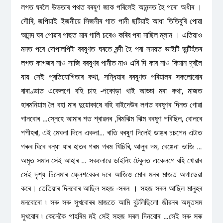
লগত ঘৰলৈ উভতাৰ পথত বৰষুণ জাক পৰিলেই আনন্দত হৈ পৰো অধীৰ ।
দৌৰি, জপিয়াই ইজনীয়ে সিজনীৰ গাত পানী ছটিয়াই আধা তিতিবুৰি পোৱা
আনন্দ ঘৰ পোৱাৰ পাছত মাৰ গালি চৰেও কৰিব পৰা নাছিল ম্লান । এতিয়াও
মনত পৰে দোপালপিটা বৰষুণত ঘৰতে বন্দী হৈ পৰা সময়ত ভাইটি ভন্টিহঁতৰ
লগত কাগজৰ নাও সাজি বৰষুণৰ পানীত নাও এৰি দি কাৰ নাও কিমান দূৰলৈ
যায় সেই প্ৰতিযোগিতাৰ কথা, সন্ধিয়াৰ বৰষুণত পৰিয়ালৰ সকলোবোৰ
বাৰাণ্ডাত একেলগে বহি চাহ -পকোড়া খাই আড্ডা মৰা কথা, মাজত
হাৰমনিয়াম লৈ বহা মাৰ দুয়োকাষে বহি বাইদেউৰ লগত বৰষুণৰ দিনত গোৱা
গানবোৰ …স্নেহে আমাৰ শত শ্ৰাৱনৰ ,ৰিমঝিম ঝিম বৰষুণ পৰিছিল, বোলৰে
পপীহৰা, এই মেঘলা দিনে একলা… ৰাতি বৰষুণ দিলেই ডাঙৰ চচপেন এটাত
গৰুৰ ঘিৰে ৰন্ধা যাৰ হাতৰ গৰম গৰম খিচিৰি, আলুৰ দম, বেঙেনা ভাজি …
অমৃত সমান সেই আহাৰ … সকলোৱে ডাইনিং টেবুলত একেলগে বহি খোৱাৰ
সেই দৃশ্য চিনেমাৰ ফ্লেশবেকৰ দৰে আজিও মোৰ মনৰ মাজত অগাডেৱা
কৰে। তেতিয়াৰ দিনবোৰ আছিল সহজ -সৰল । সহজ সৰল আছিল মানুহৰ
মনবোৰো ৷ সৰু সৰু সুখবোৰৰ মাজতে আমি বুটলিছিলো জীৱনৰ অমৃতসম
সুখবোৰ ৷ কেনেকৈ পাহৰিম মই সেই সহজ সৰল দিনবোৰ …সেই সৰু সৰু