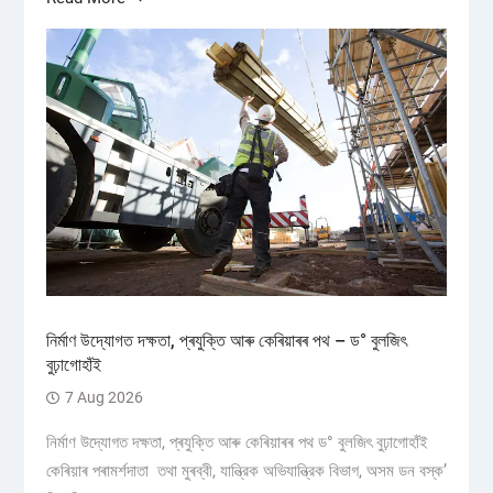
নিৰ্মাণ উদ্যোগত দক্ষতা, প্ৰযুক্তি আৰু কেৰিয়াৰৰ পথ – ড° বুলজিৎ
বুঢ়াগোহাঁই
7 Aug 2026
নিৰ্মাণ উদ্যোগত দক্ষতা, প্ৰযুক্তি আৰু কেৰিয়াৰৰ পথ ড° বুলজিৎ বুঢ়াগোহাঁই
কেৰিয়াৰ পৰামৰ্শদাতা তথা মুৰব্বী, যান্ত্রিক অভিযান্ত্রিক বিভাগ, অসম ডন বস্ক’