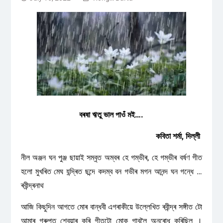
বৰষা ঋতু ভাল পাওঁ মই….
কবিতা শৰ্মা, দিল্লী
নীল অঞ্জন ঘন পুঞ্জ ছায়াই সম্বৃত অম্বৰ হে গম্ভীৰ, হে গম্ভীৰ বৰ্ষণ গীত
হলো মুখৰিত মেঘ যন্দ্ৰিত ছন্দে কদম্ব বন গভীৰ মগন আনন্দ ঘন গন্ধে …
ৰবীন্দ্ৰনাথ
আজি কিছুদিন আগতে মোৰ বান্ধবী এগৰাকীয়ে উল্লেখিত ৰবীন্দ্ৰ সঙ্গীত টো
আমাৰ গ্ৰুপত শ্বেয়াৰ কৰি গীতটো মোক গাবলৈ অনুৰোধ কৰিছিল ।