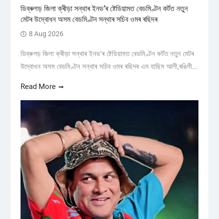
ডিব্ৰুগড় জিলা ক্ৰীড়া সন্থাৰ ইনড’ৰ ষ্টেডিয়ামত বেডমিণ্টন কৰ্টত নতুন
মেটৰ উদ্বোধন অসম বেডমিণ্টন সন্থাৰ সচিব ওমৰ ৰছিদৰ
8 Aug 2026
ডিব্ৰুগড় জিলা ক্ৰীড়া সন্থাৰ ইনড'ৰ ষ্টেডিয়ামত বেডমিণ্টন কৰ্টত নতুন মেটৰ
উদ্বোধন অসম বেডমিণ্টন সন্থাৰ সচিব ওমৰ ৰছিদৰ এম হাছিম আলী,ৰঙিলী...
Read More