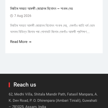
বিৰতিৰ সময়ত আৰক্ষী জোৱানৰ বিনোদন – শংকৰ দেৱ
7 Aug 2026
বিৰতিৰ সময়ত আৰক্ষী জোৱানৰ বিনোদন শংকৰ দেৱ, দেৰগাঁও জাতি ধৰ্ম ভেদে
অসমৰ বিভিন্ন জিলাৰ পৰা গোলাঘাট জিলাৰ দেৰগাঁও আৰক্ষী প্ৰশিক্ষণ...
Read More
Reach us
62, Medhi Villa, Shitala Mandir Path, Fatasil Manpara, A.
K. Dev Road, P. O. Dhirenpara (Ambari Tiniali), Guwahati
– 781025, Assam, India