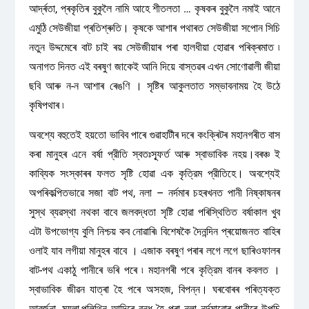
আৰ্দ্ৰতা, প্ৰকৃতিৰ বুকুলৈ নামি আহে শীতলতা … কৃষকৰ বুকুলৈ নমাই আনে
এমুঠি সেউজীয়া প্ৰতিশ্ৰুতি। কৃষকে আশাৰ পথাৰত সেউজীয়া সপোন সিচি
নতুন উদ্দমেৰে বাট চাই ৰয় সেউজীয়াৰ পৰা হালধীয়া হোৱাৰ পৰিক্ৰমাত ৷
অনাগত দিনত এই বৰষুণ জাকেই আনি দিয়ে বাস্তৱৰ এখন সোণোৱালী জীয়া
ছবি আৰু ন-ন আশাৰ ৰেঙণি । সৃষ্টিৰ আকুলতাত সম্ভাবনাময় হৈ উঠে
কৃষিপথাৰ ৷
অবশ্যে বহুতেই হয়তো ভাবিব পাৰে গুৱাহাটীৰ দৰে কংক্ৰিটৰ মহানগৰীত বাস
কৰা মানুহৰ এনে বর্ষা প্রীতি স্বতঃস্ফূর্ত আৰু স্বাভাবিক নহয়।বৰঞ্চ ই
কাব্যিক সংস্কাৰৰ ফলত সৃষ্টি হোৱা এক কৃত্রিম প্রীতিহে। অবশ্যেই
অপৰিকল্পিতভাৱে সজা বাট পথ, নলা – নৰ্দমাৰ চহৰখনত পানী নিষ্কাষনৰ
সুস্থ ব্যৱস্থা নথকা বাবে জলবদ্ধতা সৃষ্টি হোৱা পৰিস্থিতিত বৰ্ষাকাল খুব
এটা উপভোগ্য বুলি নিশ্চয় কব নোৱাৰি৷ বিশেষকৈ দৈনন্দিন প্ৰয়োজনত বাহিৰ
ওলাই যাব লগীয়া মানুহৰ বাবে । এজাক বৰষুণ পৰাৰ লগে লগে ছাৰিওফালৰ
বাট-পথ একাঠু পানীৰে ভৰি পৰে ৷ মহানগৰী পৰে কৃত্রিম বানৰ কবলত ।
স্বাভাবিক জীৱন যাত্ৰা হৈ পৰে অসহজ, বিপন্ন। ঘৰবোৰৰ পৰিত্যক্ত
আবর্জনা, ময়লা,পলিথিন আদিৰে বন্ধ হৈ পৰা নলা নৰ্দমাবোৰ পানীৰে উপচি