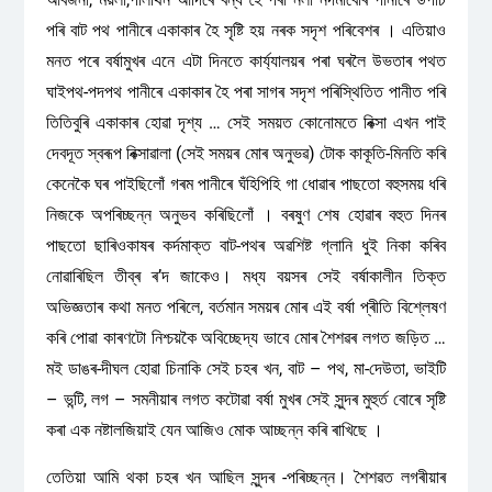
পৰি বাট পথ পানীৰে একাকাৰ হৈ সৃষ্টি হয় নৰক সদৃশ পৰিবেশৰ । এতিয়াও
মনত পৰে বৰ্ষামুখৰ এনে এটা দিনতে কাৰ্য্যালয়ৰ পৰা ঘৰলৈ উভতাৰ পথত
ঘাইপথ-পদপথ পানীৰে একাকাৰ হৈ পৰা সাগৰ সদৃশ পৰিস্থিতিত পানীত পৰি
তিতিবুৰি একাকাৰ হোৱা দৃশ্য … সেই সময়ত কোনোমতে ৰিক্সা এখন পাই
দেবদূত স্বৰূপ ৰিক্সাৱালা (সেই সময়ৰ মোৰ অনুভৱ) টোক কাকূতি-মিনতি কৰি
কেনেকৈ ঘৰ পাইছিলোঁ গৰম পানীৰে ঘঁহিপিহি গা ধোৱাৰ পাছতো বহুসময় ধৰি
নিজকে অপৰিচ্ছন্ন অনুভব কৰিছিলোঁ । বৰষুণ শেষ হোৱাৰ বহুত দিনৰ
পাছতো ছাৰিওকাষৰ কৰ্দমাক্ত বাট-পথৰ অৱশিষ্ট গ্লানি ধুই নিকা কৰিব
নোৱাৰিছিল তীব্ৰ ৰ’দ জাকেও। মধ্য বয়সৰ সেই বর্ষাকালীন তিক্ত
অভিজ্ঞতাৰ কথা মনত পৰিলে, বৰ্তমান সময়ৰ মোৰ এই বৰ্ষা প্ৰীতি বিশ্লেষণ
কৰি পোৱা কাৰণটো নিশ্চয়কৈ অবিচ্ছেদ্য ভাবে মোৰ শৈশৱৰ লগত জড়িত …
মই ডাঙৰ-দীঘল হোৱা চিনাকি সেই চহৰ খন, বাট – পথ, মা-দেউতা, ভাইটি
– ভন্টি, লগ – সমনীয়াৰ লগত কটোৱা বৰ্ষা মুখৰ সেই সুন্দৰ মুহুৰ্ত বোৰে সৃষ্টি
কৰা এক নষ্টালজিয়াই যেন আজিও মোক আচ্ছন্ন কৰি ৰাখিছে ।
তেতিয়া আমি থকা চহৰ খন আছিল সুন্দৰ -পৰিচ্ছন্ন। শৈশৱত লগৰীয়াৰ