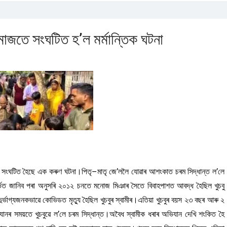
 মাজতে সংঘটিত হ’ল মৰ্মান্তিক ঘটনা
তে সংঘটিত হৈছে এক কৰুণ ঘটনা।পিতৃ–মাতৃ জে’ললৈ যোৱাৰ আশংকাত চৰম সিদ্ধান্ত ল’লে
ৰ্ভত জানিব পৰা অনুসৰি ২০১২ চনতে মনোজ মিঞাৰ সৈতে বিবাহপাশত আবদ্ধ হৈছিল খুচবু
্ভাগ্যজনকভাৱে কোভিডত মৃত্যু হৈছিল খুচবুৰ স্বামীৰ।এতিয়া খুচবুৰ বয়স ২৩ বছৰ আৰু ২
অভিযানৰ সময়তে খুচবুৱে ল’লে চৰম সিদ্ধান্ত।অবৈধ স্বামীক ধৰাৰ অভিযান দেখি শংকিত হৈ