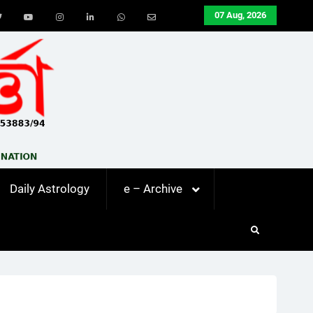
07 Aug, 2026
ook
Twitter
Youtube
Instagram
LinkedIn
Whatsapp
Email
Daily Astrology
e – Archive