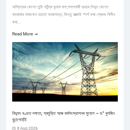
অস্তিত্বৰ কোণত তুমি শচীন্দ্ৰ কুমাৰ দাস,পলাশবাৰী হৃদয়ৰ নিভৃত কোণত
কাৰোবাৰ নামাংকন হয়তো সহজসাধ্য, কিন্তু আত্মাই স্পৰ্শ কৰা প্ৰেমক বিলীন
কৰা...
Read More
বিদ্যুৎ খণ্ডত দক্ষতা, প্ৰযুক্তি আৰু কৰ্মসংস্থাপনৰ সুযোগ – ড° বুলজিৎ
বুঢ়াগোহাঁই
8 Aug 2026