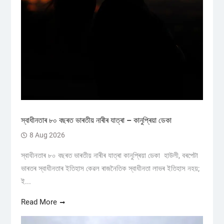
স্বাধীনতাৰ ৮০ বছৰত ভাৰতীয় নাৰীৰ যাত্ৰা – কানুপ্ৰিয়া ডেকা
8 Aug 2026
স্বাধীনতাৰ ৮০ বছৰত ভাৰতীয় নাৰীৰ যাত্ৰা কানুপ্ৰিয়া ডেকা হাউলী, বৰপেটা
ভাৰতৰ স্বাধীনতাৰ ইতিহাস কেৱল ৰাজনৈতিক স্বাধীনতা লাভৰ ইতিহাস নহয়;
ই...
Read More