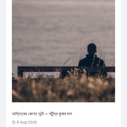
অস্তিত্বৰ কোণত তুমি – শচীন্দ্ৰ কুমাৰ দাস
8 Aug 2026