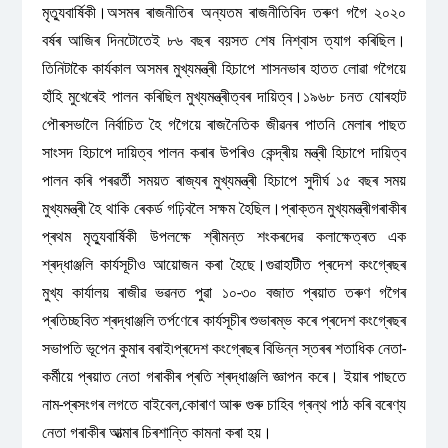
মৃত্যুবাৰ্ষিকী।অসমৰ ৰাজনীতিৰ অন্যতম ৰাজনীতিবিদ তৰুণ গগৈ ২০২০
বৰ্ষৰ আজিৰ দিনটোতেই ৮৬ বছৰ বয়সত শেষ নিশ্বাস ত্যাগ কৰিছিল।
তিনিটাকৈ কাৰ্যকাল অসমৰ মুখ্যমন্ত্ৰী হিচাপে শাসনভাৰ হাতত লোৱা গগৈয়ে
হাঁহি মুখেৰেই পালন কৰিছিল মুখ্যমন্ত্ৰীত্বৰ দায়িত্ব।১৯৬৮ চনত যোৰহাট
পৌৰসভালৈ নিৰ্বাচিত হৈ গগৈয়ে ৰাজনৈতিক জীৱনৰ পাতনি মেলাৰ পাছত
সাংসদ হিচাপে দায়িত্ব পালন কৰাৰ উপৰিও কেন্দ্ৰীয় মন্ত্ৰী হিচাপে দায়িত্ব
পালন কৰি পৰৱৰ্তী সময়ত ৰাজ্যৰ মুখ্যমন্ত্ৰী হিচাপে সুদীৰ্ঘ ১৫ বছৰ সময়
মুখ্যমন্ত্ৰী হৈ থাকি ৰেকৰ্ড গঢ়িবলৈ সক্ষম হৈছিল।প্ৰাক্তন মুখ্যমন্ত্ৰীগৰাকীৰ
প্ৰথম মৃত্যুবাৰ্ষিকী উপলক্ষে শ্ৰীমন্ত শংকৰদেৱ কলাক্ষেত্ৰত এক
শ্ৰদ্ধাঞ্জলি কাৰ্যসূচীও আয়োজন কৰা হৈছে।গুৱাহাটীত প্ৰদেশ কংগ্ৰেছৰ
মুখ্য কাৰ্যালয় ৰাজীৱ ভৱনত পুৱা ১০-৩০ বজাত প্ৰয়াত তৰুণ গগৈৰ
প্ৰতিচ্ছবিত শ্ৰদ্ধাঞ্জলি তৰ্পণেৰে কাৰ্যসূচীৰ শুভাৰম্ভ কৰে প্ৰদেশ কংগ্ৰেছৰ
সভাপতি ভূপেন কুমাৰ বৰাই৷প্ৰদেশ কংগ্ৰেছৰ বিভিন্ন স্তৰৰ শতাধিক নেতা-
কৰ্মীয়ে প্ৰয়াত নেতা গৰাকীৰ প্ৰতি শ্ৰদ্ধাঞ্জলি জ্ঞাপন কৰে। ইয়াৰ পাছতে
নাম-প্ৰসংগৰ লগতে বাইবেল,কোৰাণ আৰু গুৰু চাহিব গ্ৰন্থ পাঠ কৰি বৰেণ্য
নেতা গৰাকীৰ আত্মাৰ চিৰশান্তি কামনা কৰা হয়।