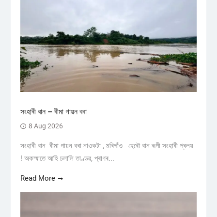
সংহাৰী বান – ৰীমা গায়ন বৰা
8 Aug 2026
সংহাৰী বান ৰীমা গায়ন বৰা নাওকটা , মৰিগাঁও হেৰৌ বান ৰূপী সংহাৰী প্ৰলয়
! অকস্মাতে আহি চলালি তাণ্ডৱ, প্ৰাণৰ...
Read More