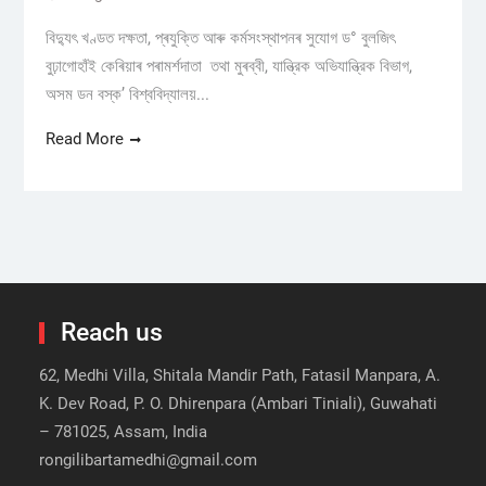
বিদ্যুৎ খণ্ডত দক্ষতা, প্ৰযুক্তি আৰু কৰ্মসংস্থাপনৰ সুযোগ ড° বুলজিৎ
বুঢ়াগোহাঁই কেৰিয়াৰ পৰামৰ্শদাতা তথা মুৰব্বী, যান্ত্রিক অভিযান্ত্রিক বিভাগ,
অসম ডন বস্ক’ বিশ্ববিদ্যালয়...
Read More
Reach us
62, Medhi Villa, Shitala Mandir Path, Fatasil Manpara, A.
K. Dev Road, P. O. Dhirenpara (Ambari Tiniali), Guwahati
– 781025, Assam, India
rongilibartamedhi@gmail.com