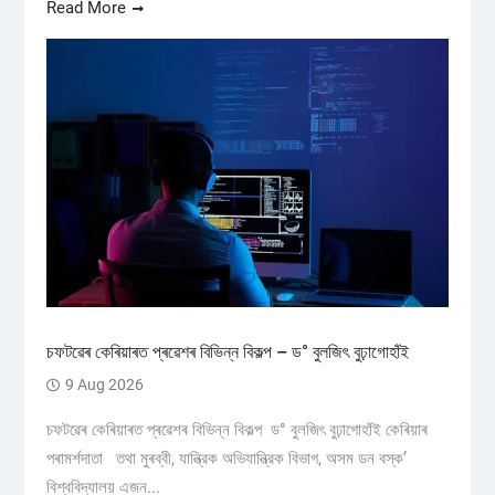
Read More
চফটৱেৰ কেৰিয়াৰত প্ৰৱেশৰ বিভিন্ন বিকল্প – ড° বুলজিৎ বুঢ়াগোহাঁই
9 Aug 2026
চফটৱেৰ কেৰিয়াৰত প্ৰৱেশৰ বিভিন্ন বিকল্প ড° বুলজিৎ বুঢ়াগোহাঁই কেৰিয়াৰ
পৰামৰ্শদাতা তথা মুৰব্বী, যান্ত্রিক অভিযান্ত্রিক বিভাগ, অসম ডন বস্ক’
বিশ্ববিদ্যালয় এজন...