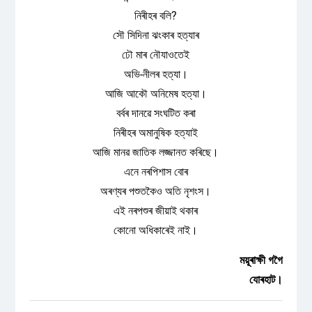
নিৰীহৰ বলি?
সৌ সিদিনা ঝংকাৰ হত্যাৰ
ঢৌ মাৰ নৌযাওতেই
অভি-নীলৰ হত্যা।
আজি আকৌ অনিমেষ হত্যা।
বৰ্বৰ দানৱে সংঘটিত কৰা
নিৰীহৰ অমানুষিক হত্যাই
আজি মানৱ জাতিক লজ্জানত কৰিছে।
এনে নৰপিশাস বোৰ
অৰণ্যৰ পশুতকৈও অতি নৃশংস।
এই নৰপশুৰ জীয়াই থকাৰ
কোনো অধিকাৰেই নাই।
ময়ূৰাক্ষী গগৈ
যোৰহাট।