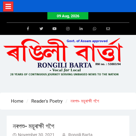
Skip
to
09 Aug, 2026
content
Facebook
Twitter
Youtube
Instagram
LinkedIn
Whatsapp
Email
Home
Reader's Poetry
নৰপশু- ময়ূৰাক্ষী গগৈ
নৰপশু- ময়ূৰাক্ষী গগৈ
November 30, 2021
Rongili Barta