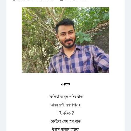
নৰপশু
কেতিয়া অন্ত পৰিব বাৰু
মানৱ ৰূপী নৰপিশাসৰ
এই বৰ্বৰতা?
কেতিয়া শেষ হ’ব বাৰু
উন্মাদ দানৱৰ হাতত