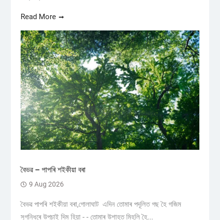
Read More
বৈভৱ – পাপৰি শইকীয়া বৰা
9 Aug 2026
বৈভৱ পাপৰি শইকীয়া বৰা,গোলাঘাট এদিন তোমাৰ পদূলিত গছ হৈ গজিম
সুগন্ধিৰে উপচাই দিম হিয়া - - তোমাৰ উশাহত মিহলি হৈ...