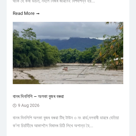
থাকি হে কৰা উচিত, নহলে নিজৰ জীৱনেই বিপদাপন্ন হয়...
Read More
বানৰ দিনলিপি – অলকা বুজৰ বৰুৱা
9 Aug 2026
বানৰ দিনলিপি অলকা বুজৰ বৰুৱা টিহু টাউন ৩ নং ৱাৰ্ড,নলবাৰী ডাৱৰে যেতিয়া
ক’লা চিয়াঁহীৰে আকাশলৈ বিষাদৰ চিঠি লিখে অশান্ত হৈ...