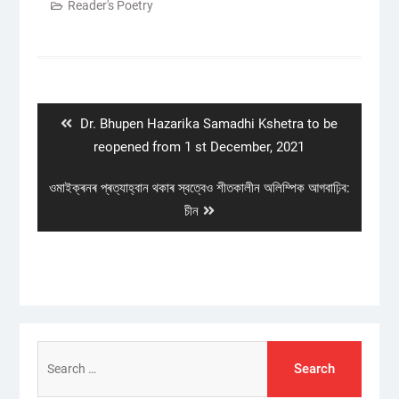
Reader's Poetry
Post
navigation
Previous
Dr. Bhupen Hazarika Samadhi Kshetra to be
post:
reopened from 1 st December, 2021
Next
ওমাইক্ৰনৰ প্ৰত্যাহ্বান থকাৰ স্বত্বেও শীতকালীন অলিম্পিক আগবাঢ়িব:
post:
চীন
Search
for: