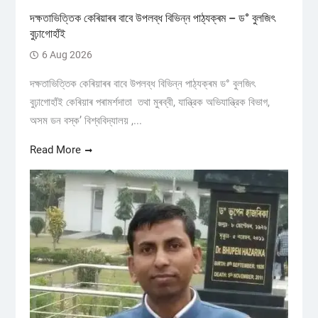
দক্ষতাভিত্তিক কেৰিয়াৰৰ বাবে উপলব্ধ বিভিন্ন পাঠ্যক্ৰম – ড° বুলজিৎ
বুঢ়াগোহাঁই
6 Aug 2026
দক্ষতাভিত্তিক কেৰিয়াৰৰ বাবে উপলব্ধ বিভিন্ন পাঠ্যক্ৰম ড° বুলজিৎ
বুঢ়াগোহাঁই কেৰিয়াৰ পৰামৰ্শদাতা তথা মুৰব্বী, যান্ত্রিক অভিযান্ত্রিক বিভাগ,
অসম ডন বস্ক’ বিশ্ববিদ্যালয় ,...
Read More