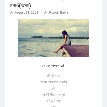
নগাওঁ(অসম)
August 11, 2021
Rongili Barta
তোমাৰ সংগতো মই
যদি নি:সংগ,
তোমাৰ ভালপোৱা ভেজাঁল
নে
মোৰেই উচ্ছাহ ৰুগ্ন?
যদি তুমি কথা