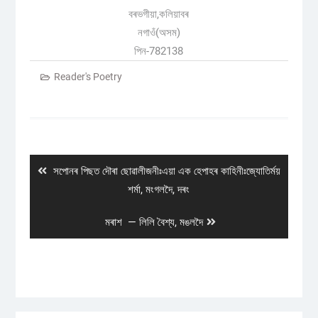
বৰভগীয়া,কলিয়াবৰ
নগাওঁ(অসম)
পিন-782138
Reader's Poetry
Post
navigation
Previous
সপোনৰ পিছত দৌৰা ছোৱালীজনীঃএয়া এক হেপাহৰ কাহিনীঃজ্যোতিৰ্ময়
post:
শৰ্মা, মংগলদৈ, দৰং
Next
মৰাশ — লিলি বৈশ্য, মঙলদৈ
post: