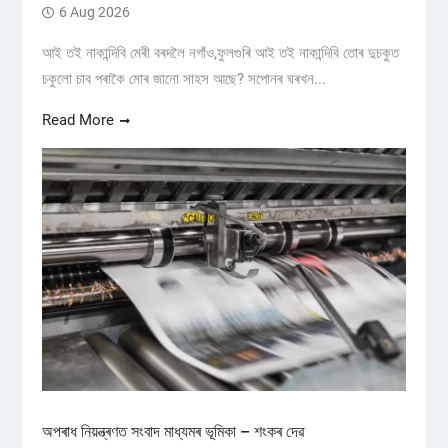
6 Aug 2026
আই তই নাকান্দিবি মেৰী বৰদলৈ নগাঁও,ফুলগুৰি আই তই নাকান্দিবি তোৰ দুচকুত
চকুলো চাব পৰাকৈ মোৰ জানো সাহস আছে? সপোনৰ ঘৰখন...
Read More
অপৰাধ নিয়ন্ত্ৰণত সংবাদ মাধ্যমৰ ভূমিকা – শংকৰ দেৱ