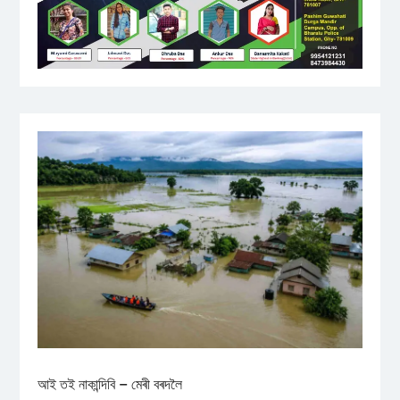
আই তই নাকান্দিবি – মেৰী বৰদলৈ