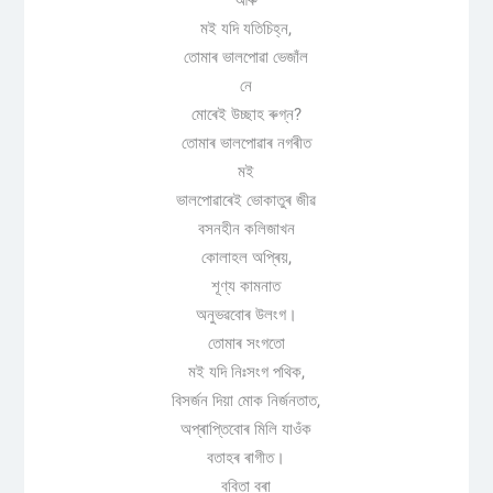
আৰু
মই যদি যতিচিহ্ন,
তোমাৰ ভালপোৱা ভেজাঁল
নে
মোৰেই উচ্ছাহ ৰুগ্ন?
তোমাৰ ভালপোৱাৰ নগৰীত
মই
ভালপোৱাৰেই ভোকাতুৰ জীৱ
বসনহীন কলিজাখন
কোলাহল অপ্ৰিয়,
শূণ্য কামনাত
অনুভৱবোৰ উলংগ।
তোমাৰ সংগতো
মই যদি নিঃসংগ পথিক,
বিসৰ্জন দিয়া মোক নিৰ্জনতাত,
অপ্ৰাপ্তিবোৰ মিলি যাওঁক
বতাহৰ ৰাগীত।
ববিতা বৰা