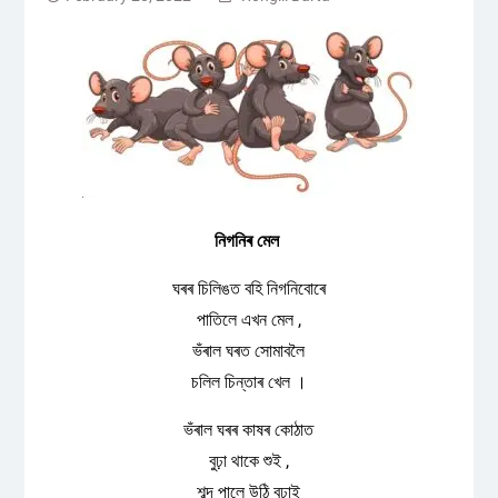
নিগনিৰ মেল
ঘৰৰ চিলিঙত বহি নিগনিবোৰে
পাতিলে এখন মেল ,
ভঁৰাল ঘৰত সোমাবলৈ
চলিল চিন্তাৰ খেল ।
ভঁৰাল ঘৰৰ কাষৰ কোঠাত
বুঢ়া থাকে শুই ,
শব্দ পালে উঠি বুঢ়াই