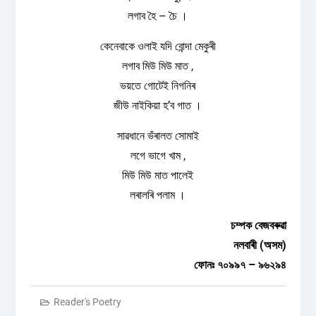
লগাব হৈ – চৈ ।
কেনেবাকে ওলাই যদি বোন্দা মেকুৰী
লগাব মিউ মিউ মাত ,
ভয়তে গোটেই নিগনিৰ
জীউ নাইকিয়া হ’ব গাত ।
সাৱধানে ভঁৰালত সোমাই
লগে ভাগে খাম ,
মিউ মিউ মাত পালেই
লৰালৰি পলাম ।
চম্পক বেজবৰুৱা
নলবাৰী (অসম)
ফোনঃ ৭০৯৯৭ – ৯৬২৯৪
Reader's Poetry