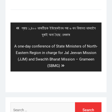
Post
navigation
Previous
প্ৰায় ১,৪০০ ভাৰতীয়ক ইউক্ৰেইনৰ পৰা ৬ খন বিমানত ভাৰতলৈ
post:
ঘূৰাই অনা হৈছে: চৰকাৰ
Next
A one-day conference of State Ministers of North-
post:
Eastern Region in charge for Jal Jeevan Mission
(JJM) and Swachh Bharat Mission – Grameen
(SBMG)
Search
for: