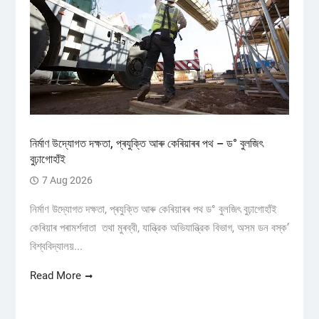
নিৰ্মাণ উদ্যোগত দক্ষতা, প্ৰযুক্তি আৰু কেৰিয়াৰৰ পথ – ড° বুলজিৎ
বুঢ়াগোহাঁই
7 Aug 2026
নিৰ্মাণ উদ্যোগত দক্ষতা, প্ৰযুক্তি আৰু কেৰিয়াৰৰ পথ ড° বুলজিৎ বুঢ়াগোহাঁই
কেৰিয়াৰ পৰামৰ্শদাতা তথা মুৰব্বী, যান্ত্রিক অভিযান্ত্রিক বিভাগ, অসম ডন বস্ক’
বিশ্ববিদ্যালয়...
Read More