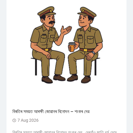
বিৰতিৰ সময়ত আৰক্ষী জোৱানৰ বিনোদন – শংকৰ দেৱ
7 Aug 2026
বিৰতিৰ সময়ত আৰক্ষী জোৱানৰ বিনোদন শংকৰ দেৱ, দেৰগাঁও জাতি ধৰ্ম ভেদে