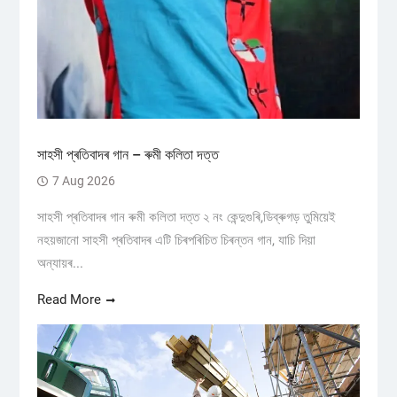
সাহসী প্ৰতিবাদৰ গান – ৰুমী কলিতা দত্ত
7 Aug 2026
সাহসী প্ৰতিবাদৰ গান ৰুমী কলিতা দত্ত ২ নং কেন্দুগুৰি,ডিব্ৰুগড় তুমিয়েই
নহয়জানো সাহসী প্ৰতিবাদৰ এটি চিৰপৰিচিত চিৰন্তন গান, যাচি দিয়া
অন্যায়ৰ...
Read More