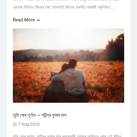
অসমৰ বিভিন্ন জিলাৰ পৰা গোলাঘাট জিলাৰ দেৰগাঁও আৰক্ষী প্ৰশিক্ষণ...
Read More
তুমি মোৰ পূৰ্ণতা – শচীন্দ্ৰ কুমাৰ দাস
7 Aug 2026
তুমি মোৰ পূৰ্ণতা শচীন্দ্ৰ কুমাৰ দাস,পলাশবাৰী তোমাৰ অবিহনে মোৰ এই জীৱন,