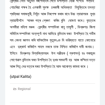
কেন্দ্ৰীয় নেতা অচ্যুত বৰগোঁহাইৰ সৈতে উপস্থিত হোৱা গগৈয়ে সন্থাই
গোচৰিয়া পক্ষৰ হৈ এগৰাকী সুদক্ষ চৰকাৰী অধিবক্তা নিযুক্তিৰে তদন্ত
প্ৰক্ৰিয়া সমাজমুখী, নিখুঁত আৰু নিৰপেক্ষ কৰাৰ বাবে উচ্চ ন্যায়ালয়ৰ মুখ্য
ন্যায়াধীশলৈ স্মাৰক পত্ৰ প্ৰেৰণ কৰিব বুলি ঘোষণা কৰে। বৃহত্তৰ
অসমীয়া মহিলা মঞ্চৰ কেন্দ্ৰীয় সম্পাদিকা ৰানু তামুলী , ডিব্ৰুগড় জিলা
সমিতিৰ সম্পাদিকা অন্নপূৰ্ণা নাথ আদিয়ে নন্দিতাৰ ঘৰত উপস্থিত হৈ গভীৰ
সম বেদনা জ্ঞাপন কৰি ঘাটকটোক মৃত্যুদণ্ড দি ভৱিষ্যতে যাতে কোনোৱে
এনে দুষ্কাৰ্য কৰিবলৈ সাহস নকৰে তাক নিশ্চিত কৰিবলৈ দাবী জনায়।
ইপিনে ডিব্ৰুগড় বিশ্ববিদ্যালয়ৰ উপ পঞ্জীয়ক ( প্ৰশাসন) ডঃ পৰমানন্দ
সোণোৱাল নন্দিতাৰ ঘৰত উপস্থিত হৈ দুখৰ সমভাগী হয় আৰু কস্মিতা দত্ত
আৰু পিতৃ দেৱ দত্তৰ ঘৰত উপস্থিত হৈ আশু আৰোগ্য কামনা কৰে ।
(utpal Kalita)
Regional