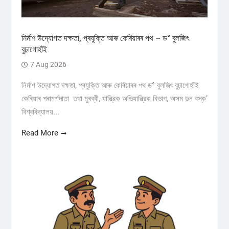
নিৰ্মাণ উদ্যোগত দক্ষতা, প্ৰযুক্তি আৰু কেৰিয়াৰৰ পথ – ড° বুলজিৎ
বুঢ়াগোহাঁই
7 Aug 2026
নিৰ্মাণ উদ্যোগত দক্ষতা, প্ৰযুক্তি আৰু কেৰিয়াৰৰ পথ ড° বুলজিৎ বুঢ়াগোহাঁই
কেৰিয়াৰ পৰামৰ্শদাতা তথা মুৰব্বী, যান্ত্রিক অভিযান্ত্রিক বিভাগ, অসম ডন বস্ক’
বিশ্ববিদ্যালয়...
Read More