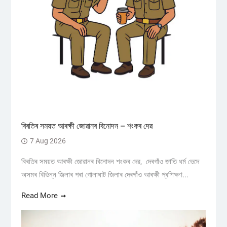
বিৰতিৰ সময়ত আৰক্ষী জোৱানৰ বিনোদন – শংকৰ দেৱ
7 Aug 2026
বিৰতিৰ সময়ত আৰক্ষী জোৱানৰ বিনোদন শংকৰ দেৱ, দেৰগাঁও জাতি ধৰ্ম ভেদে
অসমৰ বিভিন্ন জিলাৰ পৰা গোলাঘাট জিলাৰ দেৰগাঁও আৰক্ষী প্ৰশিক্ষণ...
Read More