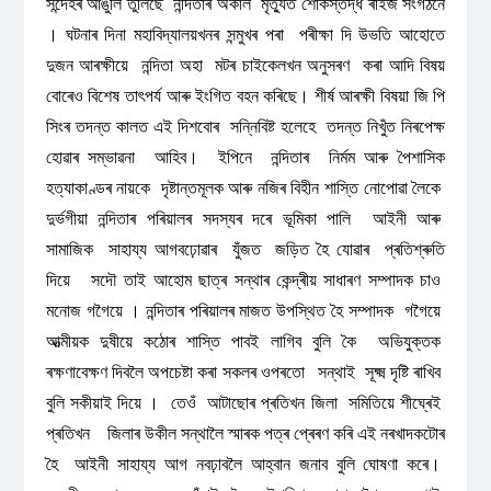
সন্দেহৰ আঙুলি তুলিছে নন্দিতাৰ অকাল মৃত্যুত শোকস্তদ্ধ ৰাইজ সংগঠনে
। ঘটনাৰ দিনা মহাবিদ্যালয়খনৰ সন্মুখৰ পৰা পৰীক্ষা দি উভতি আহোতে
দুজন আৰক্ষীয়ে নন্দিতা অহা মটৰ চাইকেলখন অনুসৰণ কৰা আদি বিষয়
বোৰেও বিশেষ তাৎপৰ্য আৰু ইংগিত বহন কৰিছে। শীর্ষ আৰক্ষী বিষয়া জি পি
সিংৰ তদন্ত কালত এই দিশবোৰ সন্নিবিষ্ট হলেহে তদন্ত নিখুঁত নিৰপেক্ষ
হোৱাৰ সম্ভাৱনা আহিব। ইপিনে নন্দিতাৰ নিৰ্মম আৰু পৈশাসিক
হত্যাকাণ্ডৰ নায়কে দৃষ্টান্তমূলক আৰু নজিৰ বিহীন শাস্তি নোপোৱা লৈকে
দুৰ্ভগীয়া নন্দিতাৰ পৰিয়ালৰ সদস্যৰ দৰে ভূমিকা পালি আইনী আৰু
সামাজিক সাহায্য আগবঢ়োৱাৰ যুঁজত জড়িত হৈ যোৱাৰ প্ৰতিশ্ৰুতি
দিয়ে সদৌ তাই আহোম ছাত্ৰ সন্থাৰ কেন্দ্ৰীয় সাধাৰণ সম্পাদক চাও
মনোজ গগৈয়ে । নন্দিতাৰ পৰিয়ালৰ মাজত উপস্থিত হৈ সম্পাদক গগৈয়ে
আত্মীয়ক দুষীয়ে কঠোৰ শাস্তি পাবই লাগিব বুলি কৈ অভিযুক্তক
ৰক্ষণাবেক্ষণ দিবলৈ অপচেষ্টা কৰা সকলৰ ওপৰতো সন্থাই সূক্ষ্ম দৃষ্টি ৰাখিব
বুলি সকীয়াই দিয়ে । তেওঁ আটাছোৰ প্ৰতিখন জিলা সমিতিয়ে শীঘ্ৰেই
প্ৰতিখন জিলাৰ উকীল সন্থালৈ স্মাৰক পত্ৰ প্ৰেৰণ কৰি এই নৰখাদকটোৰ
হৈ আইনী সাহায্য আগ নবঢ়াবলৈ আহ্বান জনাব বুলি ঘোষণা কৰে।