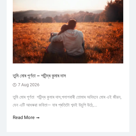
তুমি মোৰ পূৰ্ণতা – শচীন্দ্ৰ কুমাৰ দাস
7 Aug 2026
তুমি মোৰ পূৰ্ণতা শচীন্দ্ৰ কুমাৰ দাস,পলাশবাৰী তোমাৰ অবিহনে মোৰ এই জীৱন,
যেন এটি আধৰুৱা কবিতা— যাৰ প্ৰতিটো শব্দই উচুপি উঠে,...
Read More