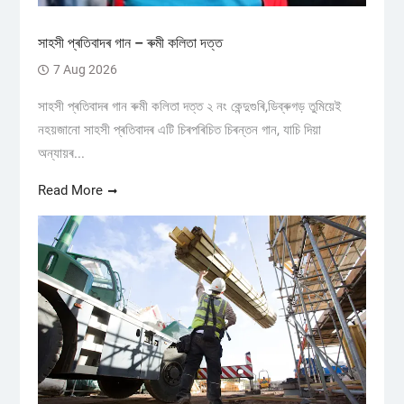
সাহসী প্ৰতিবাদৰ গান – ৰুমী কলিতা দত্ত
7 Aug 2026
সাহসী প্ৰতিবাদৰ গান ৰুমী কলিতা দত্ত ২ নং কেন্দুগুৰি,ডিব্ৰুগড় তুমিয়েই
নহয়জানো সাহসী প্ৰতিবাদৰ এটি চিৰপৰিচিত চিৰন্তন গান, যাচি দিয়া
অন্যায়ৰ...
Read More