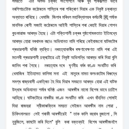
সময়তে এটা অশুভ চক্ৰই সংগোপনে আৰু খুব পৰিকল্পিত ভাবে
নৰপিশাচটোক কঠোৰতম শাস্তিৰ পৰা পৰিত্ৰাণ দিয়াৰ এক নিকৃষ্ট চক্ৰান্ত
অব্যাহত ৰাখিছে। ধেমাজি জিলাৰ মৰিধল মহাবিদ্যালয়ৰ কৰ্মচাৰী ৰিন্টু শৰ্মাক
মানসিক ৰোগী সজাই কঠোৰতম আইনী শাস্তিৰ পৰা ৰেহাই দিয়াৰ গোপন
কুচকাৱাজ আৰম্ভ হৈছে। এটা শক্তিশালী চক্ৰৰ পৃষ্ঠপোষকতাত ইতিমধ্যে
আৰম্ভ হোৱা নৰখাদক বছাও অভিযানত নামি পৰিছে কেইবাজনো ঘাটকটোৰ
প্ৰভাৱশালী ঘনিষ্ঠ ব্যক্তি। নৰহত্যাকাৰীৰ ৰক্ষণাবেক্ষণত নামি পৰা এই
মতলবী প্ৰভাৱশালী চক্ৰটোৱে এই নিকৃষ্ট অভিসন্ধি আৰম্ভ কৰি দিয়া বুলি
জানিব পৰা গৈছে। নৰহত্যাৰ দৰে ঘৃণনীয় বৰ্বৰ কাণ্ড সংঘটিত কৰি
ধেমাজিৰ ইতিহাসত কালিমা সনা এই মানুহৰ নামত কলংকটোৰ বিৰুদ্ধে
সমগ্ৰ ৰাজ্যবাসী একত্ৰিত হৈ থিয় দিয়াৰ সময়তে আৰম্ভ হোৱা এই ঘাটক
উদ্ধাৰ অভিযানত শৰ্মাৰ ঘনিষ্ঠ এজন আৰক্ষীৰ নামো বিশেষ ভাবে চৰ্চালৈ
আহিছে। ঘাটকটোৱে নাৰকীয় কাণ্ড সংঘটিত কৰি এখন বাঁহনিত সোমাই
দিয়া ৰাজহুৱা স্বীকাৰুক্তিৰ সময়ত সেইজন আৰক্ষীৰ নাম লোৱা ,
চিকিৎসালয়ত সেই গৰাকী আৰক্ষীয়েই ” তাক কালি বহুবাৰ বুজালো , সি
নুবুজিলে, কামটো কৰি দিলে” বুলি কৰা বক্তব্যই বিশেষ আৰক্ষীজনলৈ