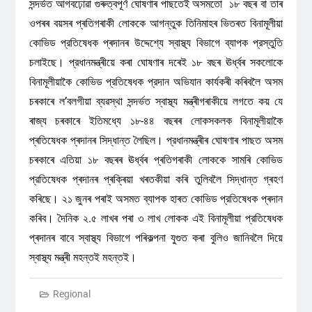
সন্দৰ্ভত আগবঢ়োৱা গুৰুত্বপূৰ্ণ ঘোষণাৰ পাছতেই অসমতো ১৮ বছৰ বা তাৰ
ওপৰৰ বয়সৰ প্ৰতিগৰাকী লোককে আগন্তুক তিনিমাহৰ ভিতৰত বিনামূলীয়া
কোভিড প্রতিষেধক প্ৰদানৰ উদ্দেশ্যে স্বাস্থ্য বিভাগে ব্যাপক প্রস্তুতি
চলাইছে। প্রধানমন্ত্ৰীয়ে কৰা ঘোষণাৰ দৰেই ১৮ বছৰ ঊৰ্ধ্বৰ সকলোকে
বিনামূলীয়াকৈ কোভিড প্রতিষেধক প্রদান অভিযান কাৰ্যকৰী কৰিবলৈ অসম
চৰকাৰে ল’বলগীয়া ব্যৱস্থা সন্দৰ্ভত স্বাস্থ্য মন্ত্ৰীগৰাকীয়ে লগতে কয় যে
ৰাজ্য চৰকাৰে ইতিমধ্যে ১৮-৪৪ বছৰৰ লোকসকলক বিনামূলীয়াকৈ
প্ৰতিষেধক প্ৰদানৰ সিদ্ধান্ত লৈছিল। প্রধানমন্ত্ৰীৰ ঘোষণাৰ পাছত অসম
চৰকাৰে এতিয়া ১৮ বছৰৰ ঊৰ্ধ্বৰ প্ৰতিগৰাকী লোককে সামৰি কোভিড
প্রতিষেধক প্ৰদানৰ প্ৰক্ৰিয়া খৰতকীয়া কৰি তুলিবলৈ সিদ্ধান্ত গ্ৰহণ
কৰিছে। ২১ জুনৰ পৰাই অসমত ব্যাপক হাৰত কোভিড প্রতিষেধক প্ৰদান
কৰিব। দৈনিক ২.৫ লাখৰ পৰা ৩ লাখ লোকক এই বিনামূলীয়া প্রতিষেধক
প্ৰদানৰ বাবে স্বাস্থ্য বিভাগে পৰিকল্পনা যুগুত কৰা বুলিও জানিবলৈ দিয়ে
স্বাস্থ্য মন্ত্ৰী মহন্তই মহন্তই।
Regional