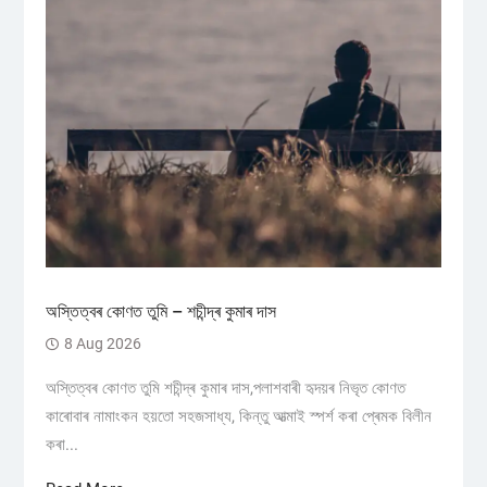
অস্তিত্বৰ কোণত তুমি – শচীন্দ্ৰ কুমাৰ দাস
8 Aug 2026
অস্তিত্বৰ কোণত তুমি শচীন্দ্ৰ কুমাৰ দাস,পলাশবাৰী হৃদয়ৰ নিভৃত কোণত
কাৰোবাৰ নামাংকন হয়তো সহজসাধ্য, কিন্তু আত্মাই স্পৰ্শ কৰা প্ৰেমক বিলীন
কৰা...