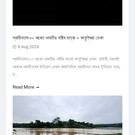
স্বাধীনতাৰ ৮০ বছৰত ভাৰতীয় নাৰীৰ যাত্ৰা – কানুপ্ৰিয়া ডেকা
8 Aug 2026
স্বাধীনতাৰ ৮০ বছৰত ভাৰতীয় নাৰীৰ যাত্ৰা কানুপ্ৰিয়া ডেকা হাউলী, বৰপেটা
ভাৰতৰ স্বাধীনতাৰ ইতিহাস কেৱল ৰাজনৈতিক স্বাধীনতা লাভৰ ইতিহাস নহয়;
ই...
Read More