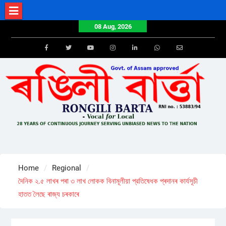
Skip
to
08 Aug, 2026
content
Facebook
Twitter
Youtube
Instagram
LinkedIn
Whatsapp
Email
Home
Regional
দৈনিক ২.৫ লাখৰ পৰা ৩ লাখ লোকক বিনামূলীয়া প্রতিষেধক প্ৰদানৰ কাৰ্যসূচী
হাতত লৈছে ৰাজ্য চৰকাৰে