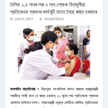
দৈনিক ২.৫ লাখৰ পৰা ৩ লাখ লোকক বিনামূলীয়া
প্রতিষেধক প্ৰদানৰ কাৰ্যসূচী হাতত লৈছে ৰাজ্য চৰকাৰে
June 9, 2021
Rongili Barta
অনলাইন বাৰ্ত্তাসেৱা –
দিছপুৰত সাংবাদিকৰ আগত ৰাজ্যৰ স্বস্থ্যমন্ত্ৰী
গৰাকীয়ে সদৰী কৰে যে ৰাজ্য চৰকাৰে ২১ জুনৰ পৰা প্ৰতিষেধক প্ৰদানৰ
জোৰদাৰ অভিযান চলাব। প্রধানমন্ত্ৰী নৰেন্দ্ৰ মোডীয়ে কোভিড প্রতিষেধক