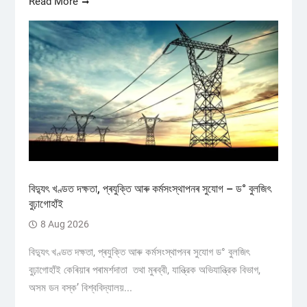
Read More
বিদ্যুৎ খণ্ডত দক্ষতা, প্ৰযুক্তি আৰু কৰ্মসংস্থাপনৰ সুযোগ – ড° বুলজিৎ
বুঢ়াগোহাঁই
8 Aug 2026
বিদ্যুৎ খণ্ডত দক্ষতা, প্ৰযুক্তি আৰু কৰ্মসংস্থাপনৰ সুযোগ ড° বুলজিৎ
বুঢ়াগোহাঁই কেৰিয়াৰ পৰামৰ্শদাতা তথা মুৰব্বী, যান্ত্রিক অভিযান্ত্রিক বিভাগ,
অসম ডন বস্ক’ বিশ্ববিদ্যালয়...