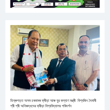
ডিব্ৰুগড়ত অসম চৰকাৰৰ ক্ৰীড়া আৰু যুৱ কল্যাণ মন্ত্ৰী বিশ্বজিৎ দৈমাৰী
শ্ৰী শ্ৰী অনিৰুদ্ধদেৱ ক্ৰীড়া বিশ্ববিদ্যালয় পৰিদৰ্শন