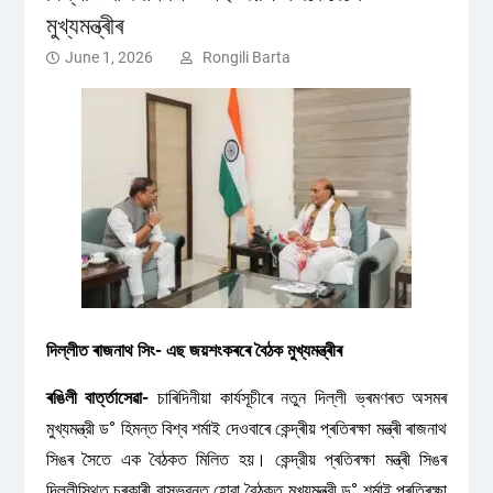
মুখ্যমন্ত্ৰীৰ
June 1, 2026
Rongili Barta
দিল্লীত ৰাজনাথ সিং- এছ জয়শংকৰৰে বৈঠক মুখ্যমন্ত্ৰীৰ
ৰঙিলী বাৰ্ত্তাসেৱা-
চাৰিদিনীয়া কাৰ্যসূচীৰে নতুন দিল্লী ভ্ৰমণৰত অসমৰ
মুখ্যমন্ত্রী ড° হিমন্ত বিশ্ব শৰ্মাই দেওবাৰে কেন্দ্ৰীয় প্ৰতিৰক্ষা মন্ত্ৰী ৰাজনাথ
সিঙৰ সৈতে এক বৈঠকত মিলিত হয়। কেন্দ্রীয় প্ৰতিৰক্ষা মন্ত্ৰী সিঙৰ
দিল্লীস্থিত চৰকাৰী বাসভৱনত হোৱা বৈঠকত মুখ্যমন্ত্রী ড° শৰ্মাই প্ৰতিৰক্ষা