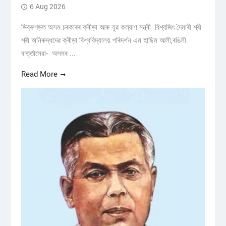
6 Aug 2026
ডিব্ৰুগড়ত অসম চৰকাৰৰ ক্ৰীড়া আৰু যুৱ কল্যাণ মন্ত্ৰী বিশ্বজিৎ দৈমাৰী শ্ৰী
শ্ৰী অনিৰুদ্ধদেৱ ক্ৰীড়া বিশ্ববিদ্যালয় পৰিদৰ্শন এম হাছিম আলী,ৰঙিলী
বাৰ্ত্তাসেৱা- অসমৰ ...
Read More