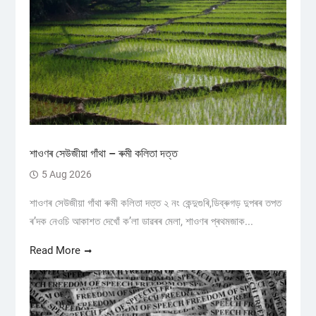
শাওণৰ সেউজীয়া গাঁথা – ৰুমী কলিতা দত্ত
5 Aug 2026
শাওণৰ সেউজীয়া গাঁথা ৰুমী কলিতা দত্ত ২ নং কেন্দুগুৰি,ডিব্ৰুগড় ​দুপৰৰ তপত
ৰ’দক নেওচি আকাশত দেখোঁ ক’লা ডাৱৰৰ মেলা, শাওণৰ প্ৰথমজাক...
Read More