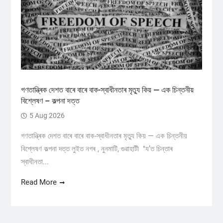
গণতান্ত্ৰিক দেশত বাৰে বাৰে বাক-স্বাধীনতাৰ মৃত্যু কিয় — এক চিন্তনীয়
বিশ্লেষণ – কল্পনা দত্ত
5 Aug 2026
গণতান্ত্ৰিক দেশত বাৰে বাৰে বাক-স্বাধীনতাৰ মৃত্যু কিয় — এক চিন্তনীয়
বিশ্লেষণ কল্পনা দত্ত লুইত নগৰ , নুনমাটি, গুৱাহাটী "য’ত চিন্তাৰ
স্বাধীনতা...
Read More