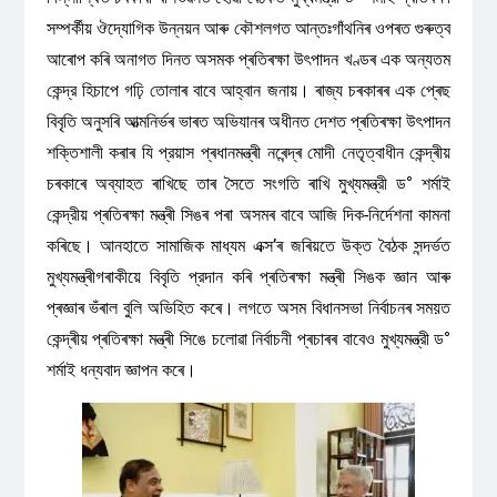
সম্পৰ্কীয় ঔদ্যোগিক উন্নয়ন আৰু কৌশলগত আন্তঃগাঁথনিৰ ওপৰত গুৰুত্ব
আৰোপ কৰি অনাগত দিনত অসমক প্ৰতিৰক্ষা উৎপাদন খণ্ডৰ এক অন্যতম
কেন্দ্র হিচাপে গঢ়ি তোলাৰ বাবে আহ্বান জনায়। ৰাজ্য চৰকাৰৰ এক প্ৰেছ
বিবৃতি অনুসৰি আত্মনিৰ্ভৰ ভাৰত অভিযানৰ অধীনত দেশত প্ৰতিৰক্ষা উৎপাদন
শক্তিশালী কৰাৰ যি প্রয়াস প্ৰধানমন্ত্ৰী নৰেন্দ্ৰ মোদী নেতৃত্বাধীন কেন্দ্ৰীয়
চৰকাৰে অব্যাহত ৰাখিছে তাৰ সৈতে সংগতি ৰাখি মুখ্যমন্ত্রী ড° শর্মাই
কেন্দ্রীয় প্ৰতিৰক্ষা মন্ত্ৰী সিঙৰ পৰা অসমৰ বাবে আজি দিক-নির্দেশনা কামনা
কৰিছে। আনহাতে সামাজিক মাধ্যম এক্স’ৰ জৰিয়তে উক্ত বৈঠক সন্দৰ্ভত
মুখ্যমন্ত্ৰীগৰাকীয়ে বিবৃতি প্রদান কৰি প্ৰতিৰক্ষা মন্ত্ৰী সিঙক জ্ঞান আৰু
প্ৰজ্ঞাৰ ভঁৰাল বুলি অভিহিত কৰে। লগতে অসম বিধানসভা নিৰ্বাচনৰ সময়ত
কেন্দ্ৰীয় প্ৰতিৰক্ষা মন্ত্ৰী সিঙে চলোৱা নিৰ্বাচনী প্ৰচাৰৰ বাবেও মুখ্যমন্ত্রী ড°
শর্মাই ধন্যবাদ জ্ঞাপন কৰে।