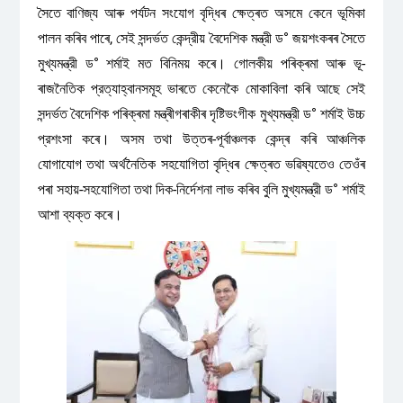
সৈতে বাণিজ্য আৰু পৰ্যটন সংযোগ বৃদ্ধিৰ ক্ষেত্ৰত অসমে কেনে ভূমিকা
পালন কৰিব পাৰে, সেই সন্দর্ভত কেন্দ্রীয় বৈদেশিক মন্ত্রী ড° জয়শংকৰৰ সৈতে
মুখ্যমন্ত্রী ড° শৰ্মাই মত বিনিময় কৰে। গোলকীয় পৰিক্ৰমা আৰু ভূ-
ৰাজনৈতিক প্রত্যাহ্বানসমূহ ভাৰতে কেনেকৈ মোকাবিলা কৰি আছে সেই
সন্দৰ্ভত বৈদেশিক পৰিক্ৰমা মন্ত্ৰীগৰাকীৰ দৃষ্টিভংগীক মুখ্যমন্ত্রী ড° শর্মাই উচ্চ
প্রশংসা কৰে। অসম তথা উত্তৰ-পূৰ্বাঞ্চলক কেন্দ্ৰ কৰি আঞ্চলিক
যোগাযোগ তথা অর্থনৈতিক সহযোগিতা বৃদ্ধিৰ ক্ষেত্ৰত ভৱিষ্যতেও তেওঁৰ
পৰা সহায়-সহযোগিতা তথা দিক-নির্দেশনা লাভ কৰিব বুলি মুখ্যমন্ত্রী ড° শৰ্মাই
আশা ব্যক্ত কৰে।