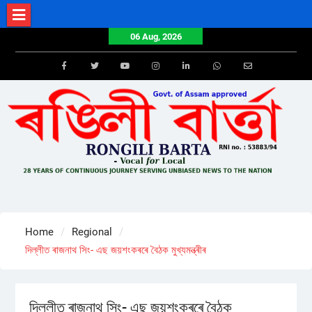
Skip
to
06 Aug, 2026
content
Facebook
Twitter
Youtube
Instagram
LinkedIn
Whatsapp
Email
Home
Regional
দিল্লীত ৰাজনাথ সিং- এছ জয়শংকৰৰে বৈঠক মুখ্যমন্ত্ৰীৰ
দিল্লীত ৰাজনাথ সিং- এছ জয়শংকৰৰে বৈঠক