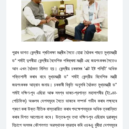
পুৱাৰ ভাগত কেন্দ্ৰীয় প্ৰতিৰক্ষা মন্ত্ৰীৰ সৈতে হোৱা বৈঠকৰ পাছত মুখ্যমন্ত্রী
ড° শৰ্মাই দুপৰীয়া কেন্দ্ৰীয় বৈদেশিক পৰিক্ৰমা মন্ত্রী এছ জয়শংকৰৰ সৈতেও
আন এখন বৈঠকত মিলিত হয়। কেন্দ্ৰীয় চৰকাৰৰ ‘এক্ট ইষ্ট পলিচী’ অধিক
শক্তিশালী কৰাৰ বাবে মুখ্যমন্ত্রী ড° শর্মাই কেন্দ্রীয় বিদেশিক মন্ত্রী
জয়শংকৰক আহ্বান জনায়। চৰকাৰী বিবৃতি অনুসৰি বৈঠকত মুখ্যমন্ত্রী ড°
শর্মাই দক্ষিণ-পূব এছিয়া আৰু সমগ্ৰ ভাৰত-প্রশান্ত মহাসাগৰীয় (ইণ্ডো-
পেচিফিক) অঞ্চলৰ দেশসমূহৰ সৈতে ভাৰতৰ সম্পৰ্ক গভীৰ কৰাৰ লক্ষ্যৰে
গ্ৰহণ কৰা উক্ত নীতিক বাস্তৱায়িত কৰাৰ পদক্ষেপসমূহক অধিক ত্বৰান্বিত
কৰাৰ দিশত আলোচনা কৰে। উত্তৰ-পূব তথা দক্ষিণ-পূব এছিয়াৰ দুৱাৰমুখ
হিচাপে অসমৰ কৌশলগত অৱস্থানক ব্যৱহাৰ কৰি ওচৰ-চু বুৰীয়া দেশসমূহৰ