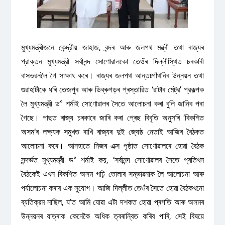
মুখ্যমন্ত্ৰীজনে কেন্দ্রীয় জাহাজ, বন্দৰ আৰু জলপথ মন্ত্ৰী তথা ৰাজ্যৰ
প্রাক্তন মুখ্যমন্ত্রী সর্বানন্দ সোণোৱালকো তেওঁৰ দিল্লীস্থিত চৰকাৰী
বাসভৱনলৈ গৈ সাক্ষাৎ কৰে। ৰাজ্যৰ জলপথ আন্তঃগাঁথনিৰ উন্নয়ন তথা
গুৱাহাটীকে ধৰি তেজপুৰ আৰু ডিব্ৰুগড়ৰ প্ৰস্তাৱিত ‘ৱাটাৰ মেট্র’ প্রকল্পক
লৈ মুখ্যমন্ত্রী ড° শর্মাই সোণোৱালৰ সৈতে আলোচনা কৰা বুলি জানিব পৰা
গৈছে। পাছত ৰাজ্য চৰকাৰে জাৰি কৰা প্ৰেছ বিবৃতি অনুসৰি ‘বিকশিত
অসম’ৰ লক্ষ্যক সমুখত ৰাখি ৰাজ্যৰ দুই জ্যেষ্ঠ নেতাই আজিৰ বৈঠকত
আলোচনা কৰে। আনহাতে নিজৰ এক্স পৃষ্ঠাত সোণোৱালৰে হোৱা বৈঠক
সন্দর্ভত মুখ্যমন্ত্রী ড° শর্মাই কয়, ‘সৰ্বানন্দ সোণোৱালৰ সৈতে প্ৰতিখন
বৈঠকেই এখন বিকশিত অসম গঢ়ি তোলাৰ সম্ভাৱনাক লৈ আলোচনা আৰু
পৰ্যালোচনা কৰাৰ এক সুযোগ। আজি দিল্লীত তেওঁৰ সৈতে হোৱা বৈঠকখনো
ব্যতিক্রম নাছিল, য’ত আমি যোৱা এটা দশকত হোৱা প্ৰগতি আৰু অসমৰ
উন্নয়নৰ যাত্ৰাক কেনেকৈ অধিক ত্বৰান্বিত কৰিব পাৰি, সেই বিষয়ে