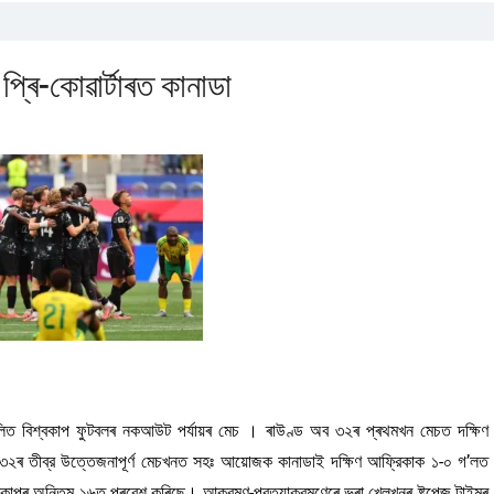
প্ৰি-কোৱাৰ্টাৰত কানাডা
িত বিশ্বকাপ ফুটবলৰ নকআউট পৰ্যায়ৰ মেচ । ৰাউণ্ড অব ৩২ৰ প্ৰথমখন মেচত দক্ষিণ
িম ৩২ৰ তীব্র উত্তেজনাপূর্ণ মেচখনত সহঃ আয়োজক কানাডাই দক্ষিণ আফ্রিকাক ১-০ গ’লত
্বকাপৰ অন্তিম ১৬ত প্ৰৱেশ কৰিছে। আক্রমণ-প্রত্যাক্রমণেৰে ভৰা খেলখনৰ ষ্টপেজ টাইমৰ