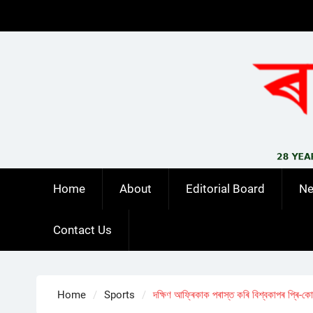
Skip
to
content
Home
About
Editorial Board
N
Contact Us
Home
Sports
দক্ষিণ আফ্ৰিকাক পৰাস্ত কৰি বিশ্বকাপৰ প্ৰি-কোৱ