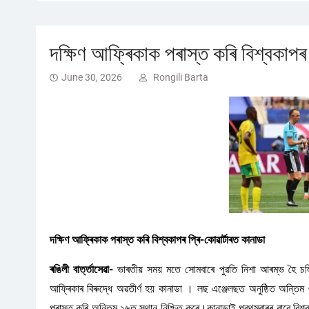
দক্ষিণ আফ্ৰিকাক পৰাস্ত কৰি বিশ্বকাপৰ 
June 30, 2026
Rongili Barta
দক্ষিণ আফ্ৰিকাক পৰাস্ত কৰি বিশ্বকাপৰ প্ৰি-কোৱাৰ্টাৰত কানাডা
ৰঙিলী বাৰ্ত্তাসেৱা-
ভাৰতীয় সময় মতে সোমবাৰে পুৱতি নিশা আৰম্ভ হৈ চল
আফ্ৰিকাৰ বিৰুদ্ধে অৱতীৰ্ণ হয় কানাডা । লছ এঞ্জেলছত অনুষ্ঠিত অন্ত
পৰাস্ত কৰি অন্তিম ১৬ত স্থান নিশ্চিত কৰে।কানাডাই প্রথমবাৰৰ বাবে বিশ