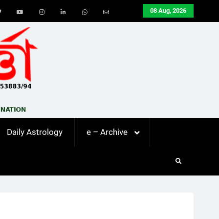
08 Aug, 2026
ook
Twitter
Youtube
Instagram
LinkedIn
Whatsapp
Email
Daily Astrology
e – Archive