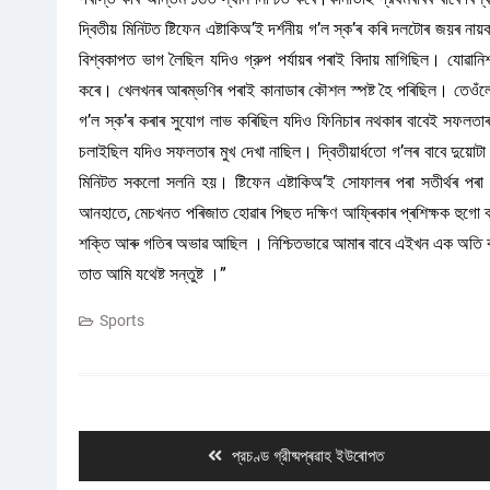
দ্বিতীয় মিনিটত ষ্টিফেন এষ্টাকিঅ’ই দর্শনীয় গ’ল স্ক’ৰ কৰি দলটোৰ জয়ৰ
বিশ্বকাপত ভাগ লৈছিল যদিও গ্রুপ পৰ্যায়ৰ পৰাই বিদায় মাগিছিল। যোৱানি
কৰে। খেলখনৰ আৰম্ভণিৰ পৰাই কানাডাৰ কৌশল স্পষ্ট হৈ পৰিছিল। তেওঁল
গ’ল স্ক’ৰ কৰাৰ সুযোগ লাভ কৰিছিল যদিও ফিনিচাৰ নথকাৰ বাবেই সফলতাৰ মু
চলাইছিল যদিও সফলতাৰ মুখ দেখা নাছিল। দ্বিতীয়ার্ধতো গ’লৰ বাবে দুয়োটা 
মিনিটত সকলো সলনি হয়। ষ্টিফেন এষ্টাকিঅ’ই সোফালৰ পৰা সতীৰ্থৰ পৰা
আনহাতে, মেচখনত পৰিজাত হোৱাৰ পিছত দক্ষিণ আফ্ৰিকাৰ প্ৰশিক্ষক হুগো 
শক্তি আৰু গতিৰ অভাৱ আছিল । নিশ্চিতভাৱে আমাৰ বাবে এইখন এক অতি কঠিন
তাত আমি যথেষ্ট সন্তুষ্ট ।”
Sports
Post
navigation
Previous
প্রচণ্ড গ্রীষ্মপ্ৰৱাহ ইউৰোপত
post: