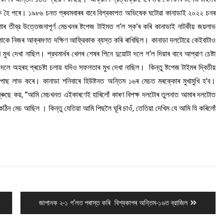
 নায়ক হৈ পৰে। ১৯৮৬ চনত প্ৰথমবাৰৰ বাবে বিশ্বকাপত অভিষেক ঘটোৱা কানাডাই ২০২২ চনৰ
শাৰ তীব্র উত্তেজনাপূর্ণ মেচখনৰ ষ্টপেজ টাইমত গ’ল স্ক’ৰ কৰি কানাডাই নাটকীয় জয়লাভ
োকে নিজৰ আক্ৰমণত দক্ষিণ আফ্রিকাক ব্যস্ত কৰি ৰাখিছিল। কানাডা দলটোৱে কেইবাটাও
খ দেখা নাছিল। প্রথমার্ধৰ খেলৰ শেষৰ পিনে দুয়োটা দলে গ’ল দিয়াৰ বাবে আপ্রাণ চেষ্টা
দলে অহৰহ প্ৰচেষ্টা চলায় যদিও সফলতাৰ মুখ দেখা নাছিল। কিন্তু ষ্টপেজ টাইমৰ দ্বিতীয়
 পাছ লাভ কৰে। কানাডা শনিবাৰে হিউষ্টনত অন্তিম ১৬ৰ মেচত মৰক্কোৰ মুখামুখি হ’ব।
ব্ৰুছে কয়, “আমি মেচখনত এইকাৰণেই হাৰিলোঁ কাৰণ বিপক্ষ দলটোৰ তুলনাত আমাৰ দলটোত
 মেচ আছিল । কিন্তু যেতিয়া আমি পিছলৈ ঘূৰি চাওঁ, তেতিয়া দেখিম যে আমি যি কৰিলোঁ
Next
জাপানক ২-১ গ’লত পৰাস্ত কৰি বিশ্বকাপৰ অন্তিম-১৬ত ব্রাজিল
post: