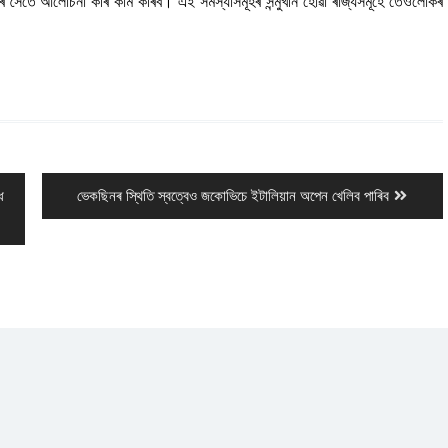
ৰ সৈতে আলোচনা কৰি কাম কৰিব। এই সমস্যাসমূহৰ সন্মুখীন হোৱা ৰাজ্যসমূহে তেওঁলোকৰ
Next
ধ
ভেকছিনৰ স্থিতি স্বত্বেও জকোভিচে ইটালিয়ান অপেন খেলিব পাৰিব
post: