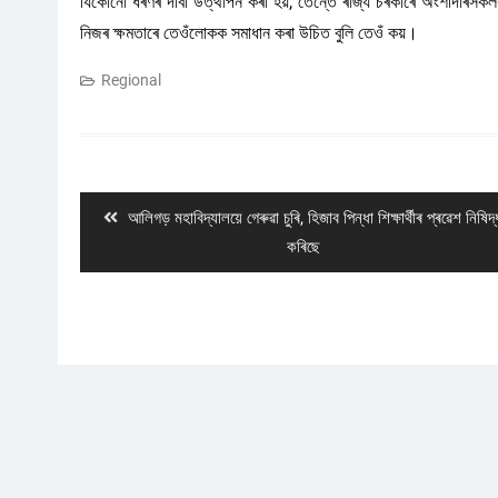
যিকোনো ধৰণৰ দাবী উত্থাপন কৰা হয়, তেন্তে ৰাজ্য চৰকাৰে অংশীদাৰসকল
নিজৰ ক্ষমতাৰে তেওঁলোকক সমাধান কৰা উচিত বুলি তেওঁ কয়।
Regional
Post
navigation
Previous
আলিগড় মহাবিদ্যালয়ে গেৰুৱা চুৰি, হিজাব পিন্ধা শিক্ষাৰ্থীৰ প্ৰৱেশ নিষিদ্
post:
কৰিছে