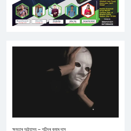
ক্ষমতাৰ অট্টহাস্য – শচীন্দ্ৰ কুমাৰ দাস