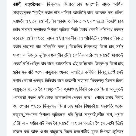
ৰঙিলী বাৰ্ত্তাসেৱা
– ডিব্ৰুগড় জিলাত চাহ জনগোষ্ঠী নামত আৰ্থিক
সাহায্যমূলক “শ্বহীদ দয়াল দাস পানিকা আঁচনি”ৰ বাবে আবেদন কৰা মহিলা
জয়মতী মাহাতৰ নাম আঁচনিৰ প্ৰথম তালিকাত অহাৰ পাছতো বিজেপি চাহ
মৰ্চাৰ সাধাৰণ সম্পাদক দিগন্ত ভূমিজে তিনি টকাৰ ধনদাবী পৰিশোধ নকৰাৰ
বাবে জোনমনি মাহাতো নামৰ মহিলা গৰাকীৰ নাম আঁচনিটোৰ শেষৰ তালিকাত
থকাৰ পাছতো নাম সন্নিবিষ্ট নহল। বিজেপিৰ ডিব্ৰুগড় জিলা চাহ মৰ্চাৰ
সম্পাদক দিগন্ত ভূমিজৰ ধনদাবীৰ টেলি ফোনিক বাৰ্তালাপ জয়মতী মাহাতই
ৰেকৰ্ড ৰাখি থৈছিল যাৰ বাবে জোনমনিয়ে এই অভিযোগ ডিব্ৰুগড় জিলা চাহ
মৰ্চাৰ সভাপতি খগেন ৰাজুৱাৰৰ ওচৰত আপত্তি কৰিছিল কিন্তু তেওঁ সেই
কথাৰ কোনো গুৰুত্ব নিদিয়াৰ বাবে জয়মতী মাহাতো ডিব্ৰুগড় জিলাৰ জিলা
আয়ুক্তৰ ওচৰত গৈ সমস্ত ঘটনা প্ৰমাণসহ বিৱৰি কোৱাত জিলা আয়ুক্তই
গোচৰটো গ্ৰহণ কৰি লোক আদালতলৈ প্ৰেৰণ কৰে। গোচৰ তৰাৰ বিষয়ে
গম পোৱাৰ পাছতে ডিব্ৰুগড় জিলা চাহ মৰ্চাৰ বিষয়ববীয়া সভাপতি খগেন
ৰাজুৱাৰ,,সম্পাদক দিগন্ত ভুমিজকে ধৰি মিন্টো মাদ্ৰাজী,নবীন নাগ, প্ৰণৱ
তাঁতী আৰু সঞ্জীৱ বাউৰিসহ গৈ জয়মতী মাহাতৰ ঘৰতলৈ গৈ গোচৰটো উঠাই
ল’বলৈ কয় আৰু খগেন ৰাজুৱাৰে নিজৰ জনগোষ্ঠীয় যুৱক দিগন্ত ভুনিজৰ