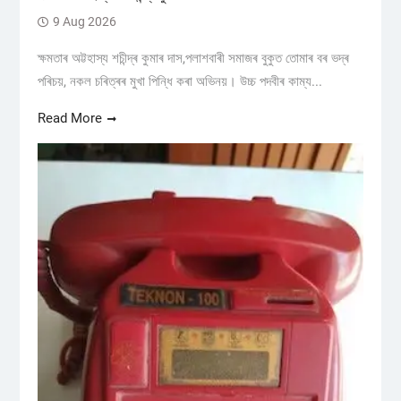
9 Aug 2026
ক্ষমতাৰ অট্টহাস্য শচীন্দ্ৰ কুমাৰ দাস,পলাশবাৰী সমাজৰ বুকুত তোমাৰ বৰ ভদ্ৰ
পৰিচয়, নকল চৰিত্ৰৰ মুখা পিন্ধি কৰা অভিনয়। উচ্চ পদবীৰ কাম্য...
Read More