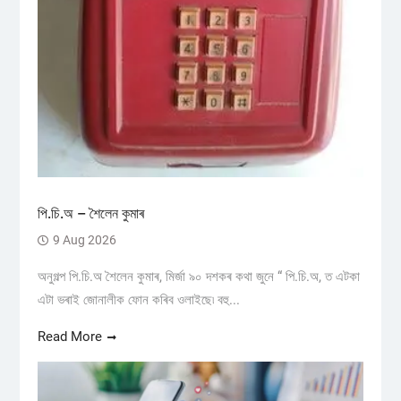
পি.চি.অ – শৈলেন কুমাৰ
9 Aug 2026
অনুগল্প পি.চি.অ শৈলেন কুমাৰ, মিৰ্জা ৯০ দশকৰ কথা জুনে “ পি.চি.অ, ত এটকা
এটা ভৰাই জোনালীক ফোন কৰিব ওলাইছে৷ বহু...
Read More