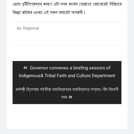
এচাম দুৰ্নীতিগ্ৰস্থৰ কাৰণে এটা দলৰ বদনাম হোৱাতো কোনোৱেই নিবিচাৰে
কিন্ত্ত ৰাইজৰ ওচৰত এই সকল সদায়েই অপৰাধী।
Regional
Post
navigation
Previous
Governor convenes a briefing session of
post:
Indigenous& Tribal Faith and Culture Department
Next
কৰ্মশ্ৰী হিতেশ্বৰ শইকীয়া মহাবিদ্যালয়ৰ মহাবিদ্যালয় সপ্তাহ- বঁটা বিতৰণী
post:
সভা