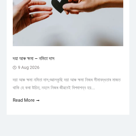
দয়া আৰু ক্ষমা – নমিতা দাস
9 Aug 2026
দয়া আৰু ক্ষমা নমিতা দাস,শুৱালকুছি দয়া আৰু ক্ষমা নিজৰ সীমাবদ্ধতাৰ মাজত
থাকি হে কৰা উচিত, নহলে নিজৰ জীৱনেই বিপদাপন্ন হয়...
Read More