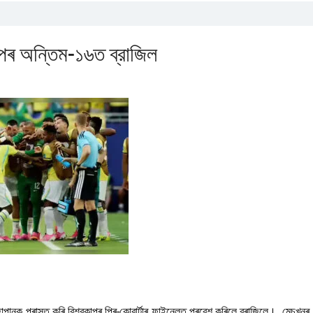
পৰ অন্তিম-১৬ত ব্রাজিল
পানক পৰাস্ত কৰি বিশ্বকাপৰ প্ৰি-কোৱাৰ্টাৰ ফাইনেলত প্ৰৱেশ কৰিলে ব্ৰাজিলে। মেচখনৰ