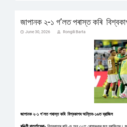
জাপানক ২-১ গ’লত পৰাস্ত কৰি বিশ্বকা
June 30, 2026
Rongili Barta
জাপানক ২-১ গ’লত পৰাস্ত কৰি বিশ্বকাপৰ অন্তিম-১৬ত ব্রাজিল
ৰঙিলী বাৰ্ত্তাসেৱা-
বিশ্বকাপৰ ৰাউণ্ড অৱ ৩২ত ৰোমাঞ্চকৰ জয় ব্ৰাজিলৰ। জা