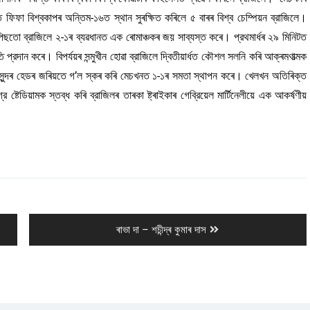
 ফিফা বিশ্বকাপৰ অন্তিম-১৬ত স্থান সুৰক্ষিত কৰিলে ৫ বাৰৰ বিশ্ব চেম্পিয়ন ব্রাজিলে।
 পিছতো ব্রাজিলে ২-১ৰ ব্যৱধানত এক ৰোমাঞ্চকৰ জয় সাব্যস্ত কৰে। প্রথমাৰ্ধৰ ২৯ মিনিটত
্রদান কৰে। বিপৰ্যয়ৰ সন্মুখীন হোৱা ব্রাজিলে দ্বিতীয়ার্ধত কৌশল সলনি কৰি আক্ৰমণাত্মক
 সুন্দৰ হেডৰ জৰিয়তে গ’ল স্কৰ কৰি মেচখনত ১-১ৰ সমতা স্থাপন কৰে। খেলখন অতিৰিক্ত
েডিয়ামক স্তব্ধ কৰি ব্রাজিলৰ তাৰকা ষ্ট্ৰাইকাৰ গেব্রিয়েল মার্টিনেলীয়ে এক আকর্ষণীয়
Next
ৰাভা দা – শচীন্দ্ৰ কুমাৰ দাস
post: