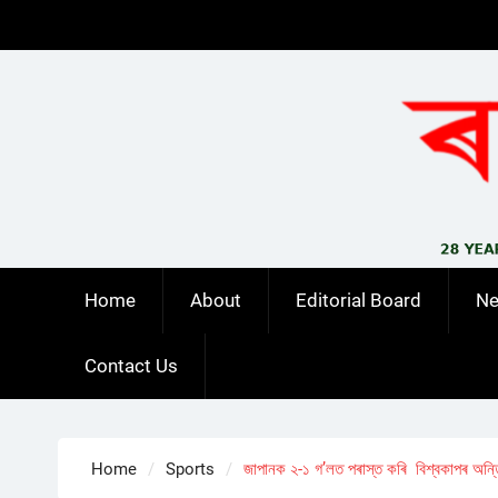
Skip
to
content
Home
About
Editorial Board
N
Contact Us
Home
Sports
জাপানক ২-১ গ’লত পৰাস্ত কৰি বিশ্বকাপৰ অন্ত