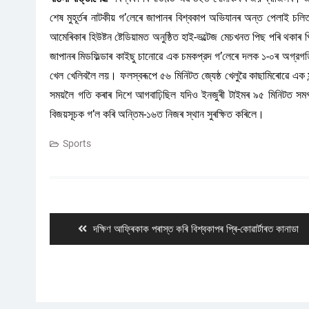
শেষ মুহূৰ্তৰ নাটকীয় গ’লেৰে জাপানৰ বিশ্বকাপ অভিযানৰ অন্ত পেলাই চলিত
আমেৰিকাৰ হিউষ্টন ষ্টেডিয়ামত অনুষ্ঠিত হাই-ভল্টেজ মেচখনত পিছ পৰি থকাৰ
জাপানৰ মিডফিল্ডাৰ কাইছু চানোৱে এক চমকপ্রদ গ’লেৰে দলক ১-০ৰ অগ্রগতি প
খেল খেলিবলৈ লয়। ফলস্বৰূপে ৫৬ মিনিটত জ্যেষ্ঠ খেলুৱৈ কাছামিৰোৱে এক
সময়লৈ গতি কৰাৰ দিশে আগবাঢ়িছিল যদিও ইনজুৰী টাইমৰ ৯৫ মিনিটত সমগ্র ষ্ট
বিজয়সূচক গ’ল কৰি অন্তিম-১৬ত নিজৰ স্থান সুৰক্ষিত কৰিলে।
Sports
Post
navigation
Previous
দক্ষিণ আফ্ৰিকাক পৰাস্ত কৰি বিশ্বকাপৰ প্ৰি-কোৱাৰ্টাৰত কানাডা
post: