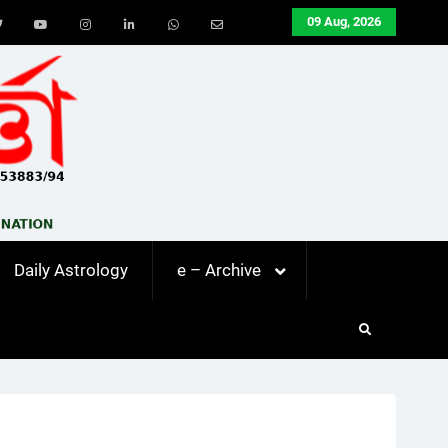
09 Aug, 2026
ook
Twitter
Youtube
Instagram
LinkedIn
Whatsapp
Email
Daily Astrology
e – Archive