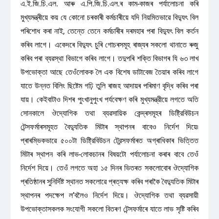
এ.ই.জি.চি.এল. আৰু এ.পি.জি.চি.এল.ৰ কাম-কাজৰ পৰ্যালোচনা কৰি
মুখ্যমন্ত্ৰীয়ে কয় যে কোনো চৰকাৰী কৰ্মচাৰীয়ে যদি নিয়মিতভাৱে বিদ্যুৎ বিল
পৰিশোধ কৰা নাই, তেন্তে তেনে কৰ্মচাৰীৰ দৰমহাৰ পৰা বিদ্যুৎ বিল কৰ্তন
কৰিব লাগে। একেদৰে বিদ্যুৎ চুৰি গোচৰসমূহ ৰাজ্যৰ সকলো থানাতে ৰুজু
কৰিব পৰা ব্যৱস্থা বিভাগে কৰিব লাগে। তদুপৰি শক্তি বিভাগৰ যি ৬৩ লাখ
উপভোক্তা আছে তেওঁলোকক লৈ এক বিশেষ ডাটাবেজ তৈয়াৰ কৰিব লাগে
যাতে উন্নত বিলিং ছিষ্টেম গঢ়ি তুলি ৰাজহ আদায়ৰ পৰিমাণ বৃদ্ধি কৰিব পৰা
যায়। কেইবাটাও দিশৰ পুংখানুপুংখ পর্যবেক্ষণ কৰি মুখ্যমন্ত্রীয়ে লগতে অতি
সোনকালে ঔদ্যোগিক তথা ব্যৱসায়িক কেন্দ্ৰসমূহৰ ডিষ্ট্রিবিউচন
টেন্সফৰ্মাৰসমূহত বৈদ্যুতিক মিটাৰ স্থাপনৰ বাবেও নিৰ্দেশ দিয়ে৷
প্ৰাৰম্ভিকভাৱে ৫০০টা ডিষ্ট্রিবিউচন ট্রেন্সফৰ্মাৰত অগ্ৰাধিকাৰ ভিত্তিত
মিটাৰ স্থাপন কৰি লাভ-লোকচানৰ বিষয়টো পর্যালোচনা কৰাৰ বাবে তেওঁ
নিৰ্দেশ দিয়ে। তেওঁ লগতে অহা ১৫ দিনৰ ভিতৰত সকলোবোৰ ঔদ্যোগিক
প্ৰতিষ্ঠানৰ সুনির্দিষ্ট স্থানত সকলোৱে প্ৰত্যক্ষ কৰিব পৰাকৈ বৈদ্যুতিক মিটাৰ
স্থাপনৰ পদক্ষেপ ল’বলৈও নির্দেশ দিয়ে। ঔদ্যোগিক তথা ব্যৱসায়ী
উপভোক্তাসকলক সংযোগী সকলো বিতৰণ টেন্সফর্মাৰে যাতে লাভ সৃষ্টি কৰিব