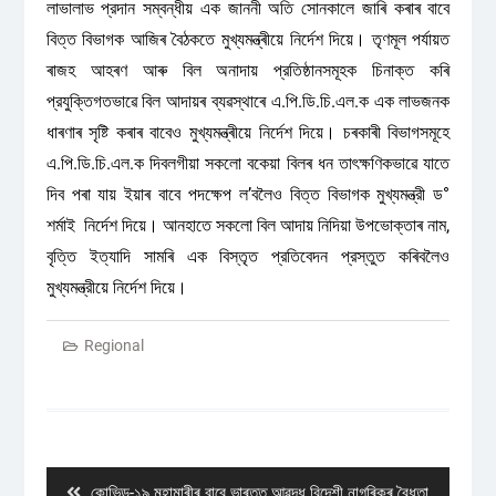
লাভালাভ প্রদান সম্বন্ধীয় এক জাননী অতি সোনকালে জাৰি কৰাৰ বাবে
বিত্ত বিভাগক আজিৰ বৈঠকতে মুখ্যমন্ত্ৰীয়ে নির্দেশ দিয়ে। তৃণমূল পর্যায়ত
ৰাজহ আহৰণ আৰু বিল অনাদায় প্রতিষ্ঠানসমূহক চিনাক্ত কৰি
প্রযুক্তিগতভাৱে বিল আদায়ৰ ব্যৱস্থাৰে এ.পি.ডি.চি.এল.ক এক লাভজনক
ধাৰণাৰ সৃষ্টি কৰাৰ বাবেও মুখ্যমন্ত্ৰীয়ে নির্দেশ দিয়ে। চৰকাৰী বিভাগসমূহে
এ.পি.ডি.চি.এল.ক দিবলগীয়া সকলো বকেয়া বিলৰ ধন তাৎক্ষণিকভাৱে যাতে
দিব পৰা যায় ইয়াৰ বাবে পদক্ষেপ ল’বলৈও বিত্ত বিভাগক মুখ্যমন্ত্রী ড°
শৰ্মাই নির্দেশ দিয়ে। আনহাতে সকলো বিল আদায় নিদিয়া উপভোক্তাৰ নাম,
বৃত্তি ইত্যাদি সামৰি এক বিস্তৃত প্রতিবেদন প্রস্তুত কৰিবলৈও
মুখ্যমন্ত্রীয়ে নির্দেশ দিয়ে।
Regional
Post
navigation
Previous
কোভিড-১৯ মহামাৰীৰ বাবে ভাৰতত আৱদ্ধ বিদেশী নাগৰিকৰ বৈধতা