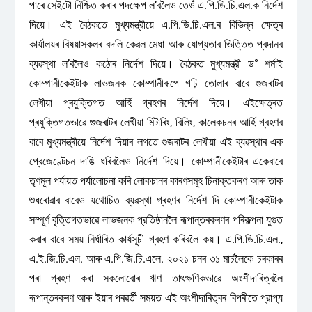
পাৰে সেইটো নিশ্চিত কৰাৰ পদক্ষেপ ল’বলৈও তেওঁ এ.পি.ডি.চি.এল.ক নির্দেশ
দিয়ে। এই বৈঠকতে মুখ্যমন্ত্রীয়ে এ.পি.ডি.চি.এল.ৰ বিভিন্ন ক্ষেত্ৰ
কাৰ্যালয়ৰ বিষয়াসকলৰ বদলি কেৱল মেধা আৰু যোগ্যতাৰ ভিত্তিত প্ৰদানৰ
ব্যৱস্থা ল’বলৈও কঠোৰ নিৰ্দেশ দিয়ে। বৈঠকত মুখ্যমন্ত্রী ড° শৰ্মাই
কোম্পানীকেইটাক লাভজনক কোম্পানীৰূপে গঢ়ি তোলাৰ বাবে গুজৰাটৰ
লেখীয়া প্ৰযুক্তিগত আৰ্হি গ্ৰহণৰ নিৰ্দেশ দিয়ে। এইক্ষেত্ৰত
প্ৰযুক্তিগতভাৱে গুজৰাটৰ লেখীয়া মিটাৰিং, বিলিং, কালেকচনৰ আৰ্হি গ্ৰহণৰ
বাবে মুখ্যমন্ত্ৰীয়ে নিৰ্দেশ দিয়াৰ লগতে গুজৰাটৰ লেখীয়া এই ব্যৱস্থাৰ এক
প্রেজেণ্টেচন দাঙি ধৰিবলৈও নির্দেশ দিয়ে। কোম্পানীকেইটাৰ একেবাৰে
তৃণমূল পর্যায়ত পর্যালোচনা কৰি লোকচানৰ কাৰণসমূহ চিনাক্তকৰণ আৰু তাক
শুধৰোৱাৰ বাবেও যথোচিত ব্যৱস্থা গ্ৰহণৰ নিৰ্দেশ দি কোম্পানীকেইটাক
সম্পূর্ণ বৃত্তিগতভাৱে লাভজনক প্রতিষ্ঠানলৈ ৰূপান্তৰকৰণৰ পৰিকল্পনা যুগুত
কৰাৰ বাবে সময় নির্ধাৰিত কাৰ্যসূচী গ্ৰহণ কৰিবলৈ কয়। এ.পি.ডি.চি.এল.,
এ.ই.জি.চি.এল. আৰু এ.পি.জি.চি.এলে. ২০২১ চনৰ ৩১ মাৰ্চলৈকে চৰকাৰৰ
পৰা গ্ৰহণ কৰা সকলোবোৰ ঋণ তাৎক্ষণিকভাৱে অংশীদাৰিত্বলৈ
ৰূপান্তৰকৰণ আৰু ইয়াৰ পৰৱৰ্তী সময়ত এই অংশীদাৰিত্বৰ বিপৰীতে প্রাপ্য