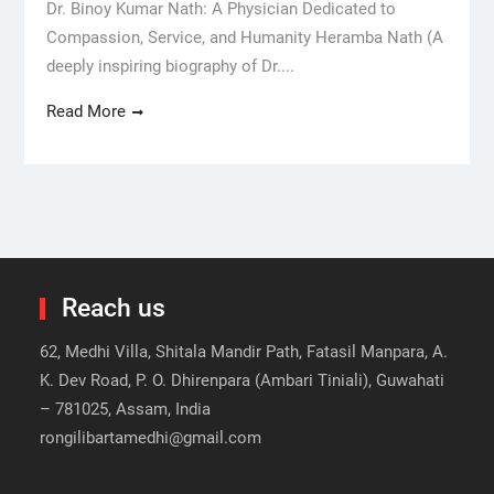
Dr. Binoy Kumar Nath: A Physician Dedicated to
Compassion, Service, and Humanity Heramba Nath (A
deeply inspiring biography of Dr....
Read More
Reach us
62, Medhi Villa, Shitala Mandir Path, Fatasil Manpara, A.
K. Dev Road, P. O. Dhirenpara (Ambari Tiniali), Guwahati
– 781025, Assam, India
rongilibartamedhi@gmail.com