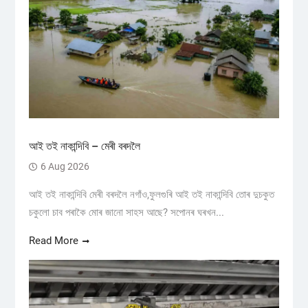
আই তই নাকান্দিবি – মেৰী বৰদলৈ
6 Aug 2026
আই তই নাকান্দিবি মেৰী বৰদলৈ নগাঁও,ফুলগুৰি আই তই নাকান্দিবি তোৰ দুচকুত
চকুলো চাব পৰাকৈ মোৰ জানো সাহস আছে? সপোনৰ ঘৰখন...
Read More