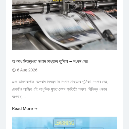
অপৰাধ নিয়ন্ত্ৰণত সংবাদ মাধ্যমৰ ভূমিকা – শংকৰ দেৱ
6 Aug 2026
এক আলোকপাত অপৰাধ নিয়ন্ত্ৰণত সংবাদ মাধ্যমৰ ভূমিকা শংকৰ দেৱ,
দেৰগাঁও আজিৰ এই আধুনিক যুগত দেশৰ প্ৰতিটো অঞ্চল বিভিন্ন ধৰণৰ
অপৰাধ,...
Read More