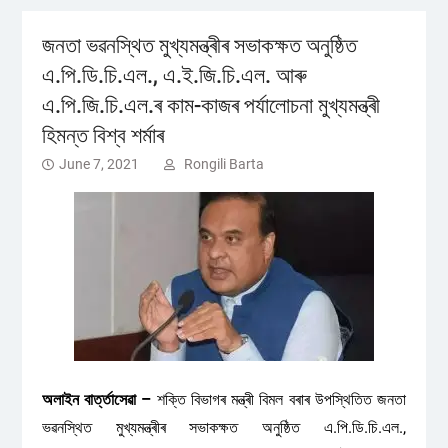
জনতা ভৱনস্থিত মুখ্যমন্ত্ৰীৰ সভাকক্ষত অনুষ্ঠিত
এ.পি.ডি.চি.এল., এ.ই.জি.চি.এল. আৰু
এ.পি.জি.চি.এল.ৰ কাম-কাজৰ পৰ্যালোচনা মুখ্যমন্ত্ৰী
হিমন্ত বিশ্ব শৰ্মাৰ
June 7, 2021
Rongili Barta
অলাইন বাৰ্ত্তাসেৱা –
শক্তি বিভাগৰ মন্ত্ৰী বিমল বৰাৰ উপস্থিতিত জনতা
ভৱনস্থিত মুখ্যমন্ত্ৰীৰ সভাকক্ষত অনুষ্ঠিত এ.পি.ডি.চি.এল.,