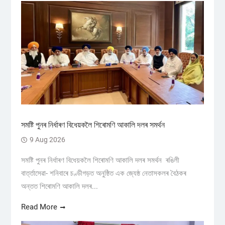
সমষ্টি পুনৰ নিৰ্ধাৰণ বিধেয়কলৈ শিৰোমণি আকালি দলৰ সমর্থন
9 Aug 2026
সমষ্টি পুনৰ নিৰ্ধাৰণ বিধেয়কলৈ শিৰোমণি আকালি দলৰ সমর্থন ৰঙিলী
বাৰ্ত্তাসেৱা- শনিবাৰে চণ্ডীগড়ত অনুষ্ঠিত এক জ্যেষ্ঠ নেতাসকলৰ বৈঠকৰ
অন্তত শিৰোমণি আকালি দলৰ...
Read More