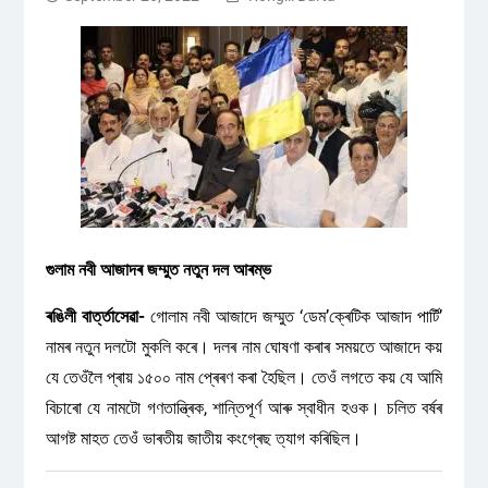
গুলাম নবী আজাদৰ জম্মুত নতুন দল আৰম্ভ
ৰঙিলী বাৰ্ত্তাসেৱা-
গোলাম নবী আজাদে জম্মুত ‘ডেম’ক্ৰেটিক আজাদ পাৰ্টি’
নামৰ নতুন দলটো মুকলি কৰে। দলৰ নাম ঘোষণা কৰাৰ সময়তে আজাদে কয়
যে তেওঁলৈ প্ৰায় ১৫০০ নাম প্ৰেৰণ কৰা হৈছিল। তেওঁ লগতে কয় যে আমি
বিচাৰো যে নামটো গণতান্ত্ৰিক, শান্তিপূৰ্ণ আৰু স্বাধীন হওক। চলিত বৰ্ষৰ
আগষ্ট মাহত তেওঁ ভাৰতীয় জাতীয় কংগ্ৰেছ ত্যাগ কৰিছিল।