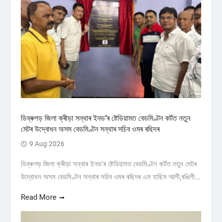
ডিব্ৰুগড় জিলা ক্ৰীড়া সন্থাৰ ইনড’ৰ ষ্টেডিয়ামত বেডমিণ্টন কৰ্টত নতুন
মেটৰ উদ্বোধন অসম বেডমিণ্টন সন্থাৰ সচিব ওমৰ ৰছিদৰ
9 Aug 2026
ডিব্ৰুগড় জিলা ক্ৰীড়া সন্থাৰ ইনড'ৰ ষ্টেডিয়ামত বেডমিণ্টন কৰ্টত নতুন মেটৰ
উদ্বোধন অসম বেডমিণ্টন সন্থাৰ সচিব ওমৰ ৰছিদৰ এম হাছিম আলী,ৰঙিলী...
Read More