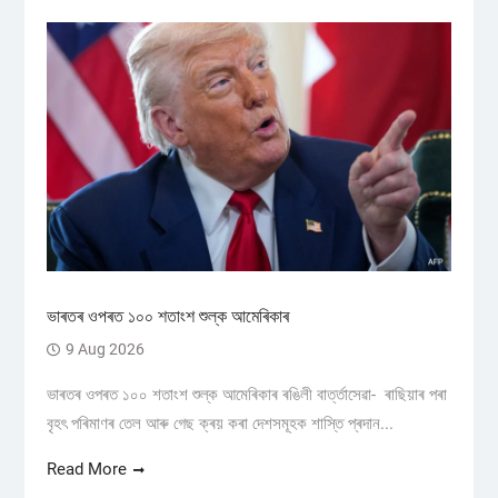
ভাৰতৰ ওপৰত ১০০ শতাংশ শুল্ক আমেৰিকাৰ
9 Aug 2026
ভাৰতৰ ওপৰত ১০০ শতাংশ শুল্ক আমেৰিকাৰ ৰঙিলী বাৰ্ত্তাসেৱা- ৰাছিয়াৰ পৰা
বৃহৎ পৰিমাণৰ তেল আৰু গেছ ক্ৰয় কৰা দেশসমূহক শাস্তি প্ৰদান...
Read More