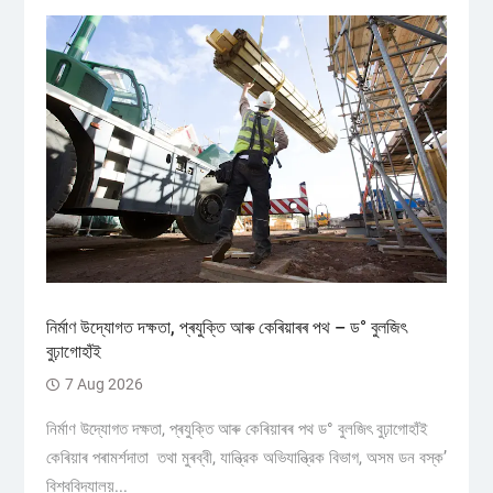
নিৰ্মাণ উদ্যোগত দক্ষতা, প্ৰযুক্তি আৰু কেৰিয়াৰৰ পথ – ড° বুলজিৎ
বুঢ়াগোহাঁই
7 Aug 2026
নিৰ্মাণ উদ্যোগত দক্ষতা, প্ৰযুক্তি আৰু কেৰিয়াৰৰ পথ ড° বুলজিৎ বুঢ়াগোহাঁই
কেৰিয়াৰ পৰামৰ্শদাতা তথা মুৰব্বী, যান্ত্রিক অভিযান্ত্রিক বিভাগ, অসম ডন বস্ক’
বিশ্ববিদ্যালয়...