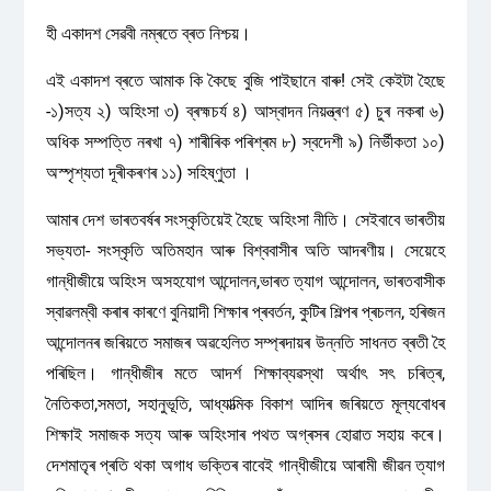
হী একাদশ সেৱবী নম্ৰতে ব্ৰত নিশ্চয়।
এই একাদশ ব্ৰতে আমাক কি কৈছে বুজি পাইছানে বাৰু! সেই কেইটা হৈছে
-১)সত্য ২) অহিংসা ৩) ব্ৰহ্মচৰ্য ৪) আস্বাদন নিয়ন্ত্ৰণ ৫) চুৰ নকৰা ৬)
অধিক সম্পত্তি নৰখা ৭) শাৰীৰিক পৰিশ্ৰম ৮) স্বদেশী ৯) নিৰ্ভীকতা ১০)
অস্পৃশ্যতা দূৰীকৰণৰ ১১) সহিষ্ণুতা ।
আমাৰ দেশ ভাৰতবৰ্ষৰ সংস্কৃতিয়েই হৈছে অহিংসা নীতি। সেইবাবে ভাৰতীয়
সভ্যতা- সংস্কৃতি অতিমহান আৰু বিশ্ববাসীৰ অতি আদৰণীয়। সেয়েহে
গান্ধীজীয়ে অহিংস অসহযোগ আন্দোলন,ভাৰত ত্যাগ আন্দোলন, ভাৰতবাসীক
স্বাৱলম্বী কৰাৰ কাৰণে বুনিয়াদী শিক্ষাৰ প্ৰবৰ্তন, কুটিৰ শিল্পৰ প্ৰচলন, হৰিজন
আন্দোলনৰ জৰিয়তে সমাজৰ অৱহেলিত সম্প্ৰদায়ৰ উন্নতি সাধনত ব্ৰতী হৈ
পৰিছিল। গান্ধীজীৰ মতে আদৰ্শ শিক্ষাব্যৱস্থা অৰ্থাৎ সৎ চৰিত্ৰ,
নৈতিকতা,সমতা, সহানুভূতি, আধ্যাত্মিক বিকাশ আদিৰ জৰিয়তে মূল্যবোধৰ
শিক্ষাই সমাজক সত্য আৰু অহিংসাৰ পথত অগ্ৰসৰ হোৱাত সহায় কৰে।
দেশমাতৃৰ প্ৰতি থকা অগাধ ভক্তিৰ বাবেই গান্ধীজীয়ে আৰামী জীৱন ত্যাগ