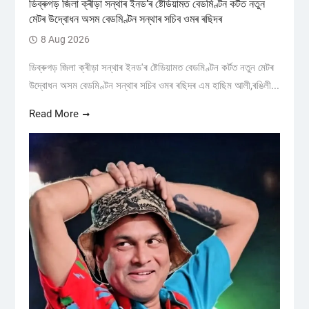
ডিব্ৰুগড় জিলা ক্ৰীড়া সন্থাৰ ইনড’ৰ ষ্টেডিয়ামত বেডমিণ্টন কৰ্টত নতুন
মেটৰ উদ্বোধন অসম বেডমিণ্টন সন্থাৰ সচিব ওমৰ ৰছিদৰ
8 Aug 2026
ডিব্ৰুগড় জিলা ক্ৰীড়া সন্থাৰ ইনড'ৰ ষ্টেডিয়ামত বেডমিণ্টন কৰ্টত নতুন মেটৰ
উদ্বোধন অসম বেডমিণ্টন সন্থাৰ সচিব ওমৰ ৰছিদৰ এম হাছিম আলী,ৰঙিলী...
Read More