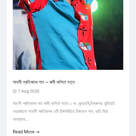
সাহসী প্ৰতিবাদৰ গান – ৰুমী কলিতা দত্ত
7 Aug 2026
সাহসী প্ৰতিবাদৰ গান ৰুমী কলিতা দত্ত ২ নং কেন্দুগুৰি,ডিব্ৰুগড় তুমিয়েই
নহয়জানো সাহসী প্ৰতিবাদৰ এটি চিৰপৰিচিত চিৰন্তন গান, যাচি দিয়া
অন্যায়ৰ...
Read More