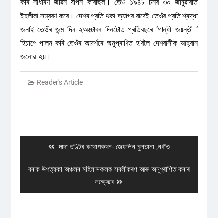
কৰি সাধাৰণ জীৱন যাপন কৰিছিল। তেওঁ ১৯৪৮ চনৰ ৩০ জানুৱাৰীত
ইহলীলা সম্বৰণ কৰে। দেশৰ প্ৰতি থকা ত্যাগৰ বাবেই তেওঁৰ প্ৰতি শ্ৰদ্ধা
জনাই তেওঁৰ জন্ম দিন ২অক্টোবৰ দিনটোত প্ৰতিবছৰে ‘গান্ধী জয়ন্তী ‘
হিচাপে পালন কৰি তেওঁৰ আদৰ্শৰে অনুপ্ৰাণিত হ’বলৈ দেশবাসীক আহ্বান
জনোৱা হয়।
Reader's Article
Post
navigation
Previous
দাদা ভণ্টিৰ কথোপকথন- জেফলিন চুলতানা ,নগাঁও
post:
Next
বৰাক উপত্যকা অঞ্চলৰ মহিলাসকলক সবলীকৰণ আৰু অনুপ্ৰাণিত কৰাৰ
post:
লক্ষ্যেৰে