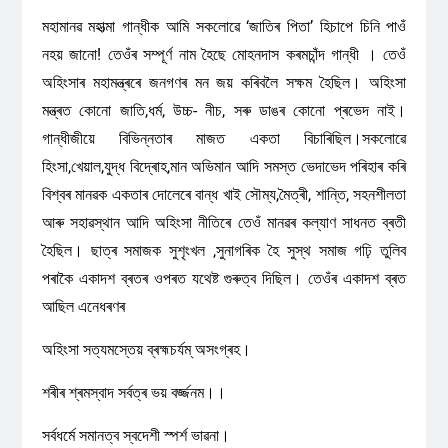
মহামানৱ মহাত্মা গান্ধীক আমি সকলোৱে ‘জাতিৰ পিতা’ হিচাপে চিনি পাওঁ
নহয় জানো! তেওঁৰ সম্পূৰ্ণ নাম হৈছে মোহনদাস কৰমচাঁন্দ গান্ধী । তেওঁ
অহিংসাৰ মহামন্ত্ৰৰে জনগণৰ মন জয় কৰিবলৈ সক্ষম হৈছিল। অহিংসা
মন্ত্ৰত কোনো জাতি,ধৰ্ম, উচ্চ- নীচ, সৰু ডাঙৰ কোনো প্ৰভেদ নাই।
গান্ধীজীয়ে বিভিন্নতাৰ মাজত একতা বিচাৰিছিল।সকলোৱে
হিংসা,খেয়াল,যুদ্ধ বিদ্ৰোহ,মান অভিমান আদি সমস্ত ভেদাভেদ পৰিহাৰ কৰি
বিশ্বৰ মানৱক একতাৰ দোলেৰে বান্ধ খাই সৌম্য,মৈত্ৰী, শান্তি, সহনশীলতা
আৰু সহাৱস্থান আদি অহিংসা নীতিৰে তেওঁ মানৱৰ কল্যাণ সাধনত ব্ৰতী
হৈছিল। ছাত্ৰ সমাজক সুশৃংখল ,সুনাগৰিক হৈ সুস্থ সমাজ গঢ়ি তুলিব
পৰাকৈ একাদশ ব্ৰতৰ ওপৰত যথেষ্ট গুৰুত্ব দিছিল। তেওঁৰ একাদশ ব্ৰত
আছিল এনেধৰণৰ
অহিংসা সত্যমস্তেয় ব্ৰহ্মচৰ্যম্ অসংগ্ৰহ।
শৰীৰ শ্ৰমস্বাদ সৰ্বত্ৰ ভয় বৰ্জ্জনম।।
সৰ্বধৰ্মে সমানত্ব স্বদেশী স্পৰ্শ ভাৱনা।