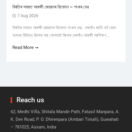
বিৰতিৰ সময়ত আৰক্ষী জোৱানৰ বিনোদন – শংকৰ দেৱ
7 Aug 2026
বিৰতিৰ সময়ত আৰক্ষী জোৱানৰ বিনোদন শংকৰ দেৱ, দেৰগাঁও জাতি ধৰ্ম ভেদে
অসমৰ বিভিন্ন জিলাৰ পৰা গোলাঘাট জিলাৰ দেৰগাঁও আৰক্ষী প্ৰশিক্ষণ...
Read More
Reach us
62, Medhi Villa, Shitala Mandir Path, Fatasil Manpara, A.
K. Dev Road, P. O. Dhirenpara (Ambari Tiniali), Guwahati
– 781025, Assam, India