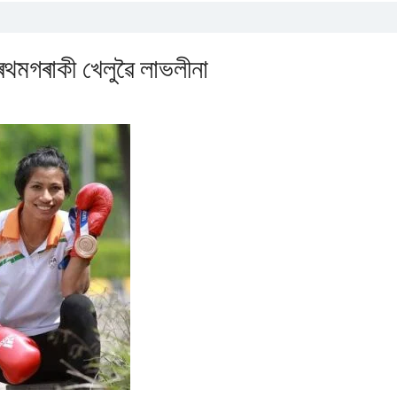
্ৰথমগৰাকী খেলুৱৈ লাভলীনা