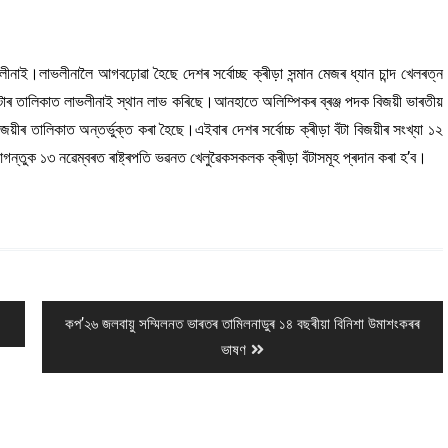
ভলীনাই।লাভলীনালৈ আগবঢ়োৱা হৈছে দেশৰ সৰ্বোচ্ছ ক্ৰীড়া সন্মান মেজৰ ধ্যান চান্দ খেলৰত্ন
়া বঁটাৰ তালিকাত লাভলীনাই স্থান লাভ কৰিছে।আনহাতে অলিম্পিকৰ ব্ৰঞ্জ পদক বিজয়ী ভাৰতীয়
য়ীৰ তালিকাত অন্তৰ্ভুক্ত কৰা হৈছে।এইবাৰ দেশৰ সৰ্বোচ্চ ক্ৰীড়া বঁটা বিজয়ীৰ সংখ্যা ১২
গন্তুক ১৩ নৱেম্বৰত ৰাষ্ট্ৰপতি ভৱনত খেলুৱৈকসকলক ক্ৰীড়া বঁটাসমূহ প্ৰদান কৰা হ’ব।
Next
কপʼ২৬ জলবায়ু সম্মিলনত ভাৰতৰ তামিলনাডুৰ ১৪ বছৰীয়া বিনিশা উমাশংকৰৰ
post:
ভাষণ