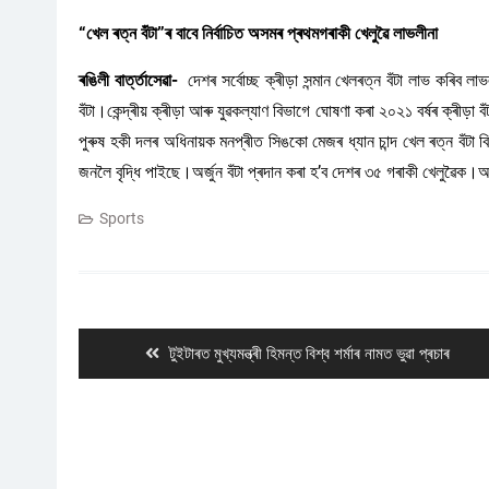
“খেল ৰত্ন বঁটা”ৰ বাবে নিৰ্বাচিত অসমৰ প্ৰথমগৰাকী খেলুৱৈ লাভলীনা
ৰঙিলী বাৰ্ত্তাসেৱা-
দেশৰ সৰ্বোচ্ছ ক্ৰীড়া সন্মান খেলৰত্ন বঁটা লাভ কৰিব লা
বঁটা।কেন্দ্ৰীয় ক্ৰীড়া আৰু যুৱকল্যাণ বিভাগে ঘোষণা কৰা ২০২১ বৰ্ষৰ ক্ৰীড
পুৰুষ হকী দলৰ অধিনায়ক মনপ্ৰীত সিঙকো মেজৰ ধ্যান চান্দ খেল ৰত্ন বঁটা বিজ
জনলৈ বৃদ্ধি পাইছে।অৰ্জুন বঁটা প্ৰদান কৰা হ’ব দেশৰ ৩৫ গৰাকী খেলুৱৈক।আ
Sports
Post
navigation
Previous
টুইটাৰত মুখ্যমন্ত্ৰী হিমন্ত বিশ্ব শৰ্মাৰ নামত ভুৱা প্ৰচাৰ
post: