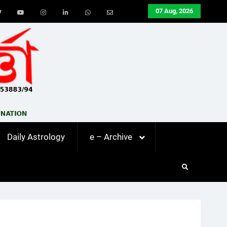
07 Aug, 2026
ook
Twitter
Youtube
Instagram
LinkedIn
Whatsapp
Email
Daily Astrology
e – Archive