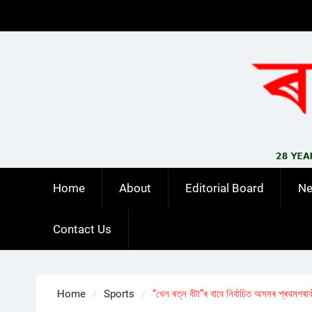
Skip
to
content
Home
About
Editorial Board
N
Contact Us
Home
Sports
“খেল ৰত্ন বঁটা”ৰ বাবে নিৰ্বাচিত অসমৰ প্ৰথমগৰা