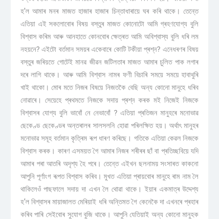
হ’ল আমাৰ মনৰ মাজত হাজাৰ হাজাৰ চিন্তাধাৰায়ে ঘৰ কৰি থাকে। তেন্তে
এতিয়া এই সকলোবোৰ বিষয় বস্তুৰ মাজত কোনোটো আমি গ্ৰহণযোগ্য বুলি
বিশ্বাস কৰিম আৰু আনহাতে কোনবোৰ ক্ষেত্ৰত আমি অবিশ্বাস্য বুলি ধৰি লম
নহয়নে? এইটো বৰ্তমান সময়ৰ একেবাৰে কোটি টকীয়া প্ৰশ্ন? এনেধৰণৰ বিষয়
বস্তুৰ জৰিয়তে গোটেই মানৱ জীৱন জটিলতাৰ মাজত আমাৰ চুলিত পাক লগাৰ
দৰে লাগি থাকে। আৰু আমি বিশ্বাস নামৰ ফণী বিচাৰি সময়ে সময়ে হাবাথুৰি
খাই থাকো। মোৰ মতে নিজৰ বিষয়ে নিজতকৈ বেছি অন্য কোনো মানুহে ধৰিব
নোৱাৰে। সেয়েহে প্ৰথমতে নিজকে সদায় প্ৰশ্ন কৰক মই নিজেই নিজকে
বিশ্বাসৰ যোগ্য বুলি ভাবোঁ নে নেভাবোঁ ? এতিয়া প্ৰতিজন মানুহৰে মনোভাৱ
ছেকেণ্ড ছেকেণ্ডৰ অন্তৰালৰ সালসলনি হোৱা পৰিলক্ষিত হয়। অৰ্থাৎ মানুহৰ
মনোভাৱ সমূহ বৰ্তমান কৃত্ৰিম ৰূপ ধাৰণ কৰিছে। গতিকে এতিয়া কেৱল নিজকে
বিশ্বাস কৰক। কাৰণ এসময়ত গৈ আমাৰ নিজৰ শৰীৰৰ ছাঁ বা প্ৰতিচ্ছবিয়ে যদি
আমাৰ পৰা আতৰি অদৃশ্য হৈ পৰে। তেন্তে এইখন ছলনাময় সংসাৰত কাকনো
আপুনি পূৰ্ণাংগ ৰূপত বিশ্বাস কৰিব। মুখত এতিয়া প্ৰায়বোৰ মানুহে ৰাম নাম লৈ
থাকিলেওঁ পাছফালে সদায় দা এখন লৈ থোৱা থাকে। ইয়াৰ একমাত্ৰ উদ্দেশ্য
হ’ল বিশ্বাসৰ মায়াজালত মেৰিয়াই ধৰি অন্তিমত গৈ কেনেকৈ দা এখনৰে প্ৰহাৰ
কৰিব পাৰি সেইবোৰ সুযোগ বুজি থাকে। আপুনি যেতিয়াই অন্য কোনো মানুহক