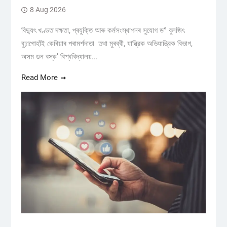
8 Aug 2026
বিদ্যুৎ খণ্ডত দক্ষতা, প্ৰযুক্তি আৰু কৰ্মসংস্থাপনৰ সুযোগ ড° বুলজিৎ
বুঢ়াগোহাঁই কেৰিয়াৰ পৰামৰ্শদাতা তথা মুৰব্বী, যান্ত্রিক অভিযান্ত্রিক বিভাগ,
অসম ডন বস্ক’ বিশ্ববিদ্যালয়...
Read More