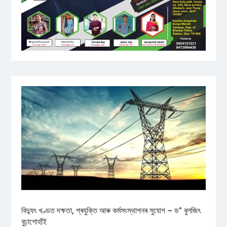
বিদ্যুৎ খণ্ডত দক্ষতা, প্ৰযুক্তি আৰু কৰ্মসংস্থাপনৰ সুযোগ – ড° বুলজিৎ
বুঢ়াগোহাঁই