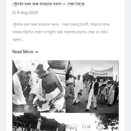
সৌন্দৰ্যৰ ভ্ৰম আৰু মানৱতাৰ স্খলন – প্ৰেম বৈষ্ণৱ
8 Aug 2026
সৌন্দৰ্যৰ ভ্ৰম আৰু মানৱতাৰ স্খলন প্ৰেম বৈষ্ণৱ,বিহালী, বিশ্বনাথ মানৱ
সমাজৰ বিৱৰ্তনৰ ধাৰাত সংস্কৃতি আৰু সভ্যতাৰ জয়গান গোৱা হয় যদিও
আমাৰ...
Read More