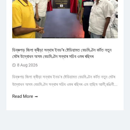
ডিব্ৰুগড় জিলা ক্ৰীড়া সন্থাৰ ইনড’ৰ ষ্টেডিয়ামত বেডমিণ্টন কৰ্টত নতুন
মেটৰ উদ্বোধন অসম বেডমিণ্টন সন্থাৰ সচিব ওমৰ ৰছিদৰ
8 Aug 2026
ডিব্ৰুগড় জিলা ক্ৰীড়া সন্থাৰ ইনড'ৰ ষ্টেডিয়ামত বেডমিণ্টন কৰ্টত নতুন মেটৰ
উদ্বোধন অসম বেডমিণ্টন সন্থাৰ সচিব ওমৰ ৰছিদৰ এম হাছিম আলী,ৰঙিলী...
Read More