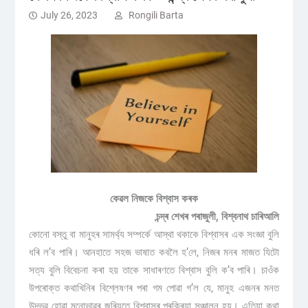
July 26, 2023
Rongili Barta
কেৱল নিজকে বিশ্বাস কৰক
চন্দ্ৰ শেখৰ পৰাজুলী,
বিশ্বনাথ চাৰিআলি
কোনো বস্তু বা মানুহৰ সামৰ্থ্য সম্পৰ্কে আস্থা থকাকে‌ বিশ্বাসৰ এক সংজ্ঞা বুলি
ধৰি ল’ব পাৰি। আনহাতে সহজ ভাষাত কবলৈ হ’লে, নিজৰ মনৰ মাজত যিটো
সত্য বুলি বিবেচনা কৰা হয় তাকে সাধাৰণতে বিশ্বাস বুলি ক’ব পাৰি। চাওঁক
উপৰোক্ত কথাখিনিৰ বিশ্লেষণৰ পৰা গম পোৱা গ’ল যে, মানুহ এজনৰ মনত
উদ্ভৱ হোৱা মনোভাৱৰ জৰিয়তে বিশ্বাসৰ প্ৰক্ৰিয়া সঞ্চালন হয়। এতিয়া কথা