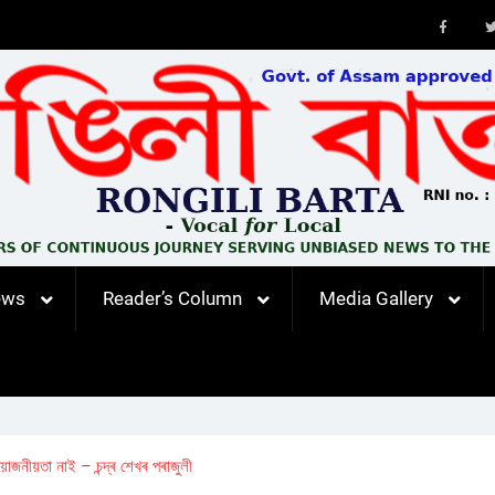
Faceb
ews
Reader’s Column
Media Gallery
োজনীয়তা নাই – চন্দ্ৰ শেখৰ পৰাজুলী