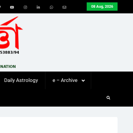
08 Aug, 2026
ook
Twitter
Youtube
Instagram
LinkedIn
Whatsapp
Email
Daily Astrology
e – Archive