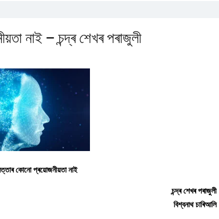
য়তা নাই – চন্দ্ৰ শেখৰ পৰাজুলী
মত্তাৰ কোনো প্ৰয়োজনীয়তা নাই
চন্দ্ৰ শেখৰ পৰাজুলী
বিশ্বনাথ চাৰিআলি