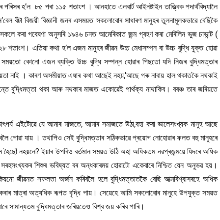
ৰ পৰিসৰ হ’ল ৮৫ পৰা ১১৫ শতাংশ । আনহাতে এলবাৰ্ট আইনষ্টাইন তাত্ত্বিক পদাৰ্থবিদ্যালৈ
’বেল বঁটা বিজয়ী বিজ্ঞানী জনৰ এসময়ত সকলোবোৰ সাধাৰণ মানুহৰ তুলনামূলকভাৱে বেছিকৈ
ী সকলে কৰা গবেষণা অনুসৰি ১৯৪৬ চনত আমেৰিকাত জন্ম গ্ৰহণ কৰা মেৰিলিন ভুজ চাভান্ট (
তাংশ। এতিয়া কথা হ’ল এজন মানুহৰ জীৱন উচ্চ মেধাসম্পন বা উচ্চ বুদ্ধি যুক্ত হোৱা
সময়তো কোনো এজন ব্যক্তি উচ্চ বুদ্ধি সম্পন্ন হোৱাৰ পিছতো যদি নিজৰ বুদ্ধিমত্তাৰ
ীয়তা নাই । কাৰণ অসমীয়াত এষাৰ কথা আছেই নহয়,’আছে গৰু নাবায় হাল থকাতকৈ নথকাই
্তে বুদ্ধিমত্তা থকা আৰু নথকাৰ মাজত একোৱেই পাৰ্থক্য নাথাকিব। বৰঞ্চ তাৰ জৰিয়তে
 তাৎপৰ্য এইটোৱে যে আমাৰ মাজতে, আমাৰ সমাজতে উঠা,বহা কৰা ভালেসংখ্যক মানুহ আছে
িবলৈ পোৱা যায় । তথাপিও সেই বুদ্ধিমত্তাৰ সঠিকভাৱে প্ৰয়োগ নোহোৱাৰ ফলত বহু মানুহৰে
হৈছোঁ নহয়নে? ইয়াৰ উপৰিও বৰ্তমান সময়ত উঠি অহা অধিকতম নৱপ্ৰজন্ময়ে যিদৰে অধিক
া সৰহসংখ্যকৰ শিশুৰ ভবিষ্যত বৰ অন্ধকাৰময় হোৱাটো একেবাৰে নিশ্চিত যেন অনুভৱ হয়।
িয়নো জীৱনত সফলতা অৰ্জন কৰিবলৈ হলে বুদ্ধিমত্তাতকৈ বেছি আত্মবিশ্বাসৰহে অধিক
কৰাৰ মাত্ৰা অত্যধিক ৰূপত বৃদ্ধি পায়। সেয়েহে আমি সকলোবোৰ মানুহে উপযুক্ত সময়ত
ৰে সামান্যতম বুদ্ধিমত্তাৰ জৰিয়তেও বিশ্ব জয় কৰিব পাৰি।