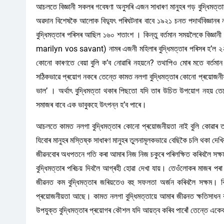
আচলতে বিজ্ঞানী সকলৰ গবেষণা অনুসৰি এজন সাধাৰণ মানুহৰ গড় বুদ্ধিমত্তা
অৱদান বিশেষকৈ আলোক বিদ্যুৎ পৰিঘটনাৰ বাবে ১৯২১ চনত পদাৰ্থবিজ্ঞানৰ ন
বুদ্ধিমত্তাৰ পৰিসৰ আছিল ১৬০ শতাংশ । কিন্তু বৰ্তমান সময়লৈকে বিজ্ঞান
marilyn vos savant) নামৰ এজনী মহিলাৰ বুদ্ধিমত্তাৰ পৰিসৰ হ’ল ২২৮ শ
কোনো কাৰণতে বেয়া বুলি ক’ব নোৱাৰি নহয়নে? তথাপিও মোৰ মতে বৰ্তমান 
সঠিকভাৱে প্ৰয়োগ নকৰে তেন্তে কামত নলগা বুদ্ধিমত্তাৰ কোনো প্ৰয়োজন
ভাল’ । অৰ্থাৎ বুদ্ধিমত্তা থকাৰ পিছতো যদি তাৰ উচিত উপয়োগ নহয় তেন
সমাজৰ বাবে এক ভাবুকহে উৎপন্ন হ’ব পাৰে।
আচলতে কামত নলগা বুদ্ধিমত্তাৰ কোনো প্ৰয়োজনীয়তা নাই বুলি কোৱাৰ
যিবোৰ মানুহৰ মস্তিষ্ক সাধাৰণ মানুহৰ তুলনামূলকভাৱে বেছিকৈ চলি থকা দেখ
জীৱনবোৰ অধপতনে গতি কৰা আমাৰ নিজ নি‌জ চকুৰে পৰিলক্ষিত কৰিবলৈ সক্ষম 
বুদ্ধিমত্তাৰ পৰিচয় দিবলৈ আগ্ৰহী হোৱা দেখা যায়। তেওঁলোকৰ মাজৰ পৰ
জীৱনত কম বুদ্ধিমত্তাৰ জৰিয়তেও বহু সফলতা অৰ্জন কৰিবলৈ সক্ষম। ক
প্ৰয়োজনীয়তা আছে। কামত নলগা বুদ্ধিমত্তায়ে আমাৰ জীৱনত ক্ষতিসাধন 
উপযুক্ত বুদ্ধিমত্তাৰ প্ৰয়োগৰ কৌশল যদি আয়ত্ব কৰিব পাৰোঁ তেন্তে একেবা