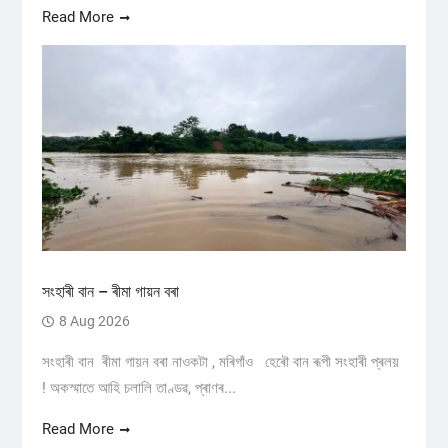
Read More
সংহাৰী বান – ৰীমা গায়ন বৰা
8 Aug 2026
সংহাৰী বান ৰীমা গায়ন বৰা নাওকটা , মৰিগাঁও হেৰৌ বান ৰূপী সংহাৰী প্ৰলয়
! অকস্মাতে আহি চলালি তাণ্ডৱ, প্ৰাণৰ...
Read More