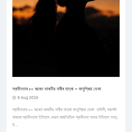
স্বাধীনতাৰ ৮০ বছৰত ভাৰতীয় নাৰীৰ যাত্ৰা – কানুপ্ৰিয়া ডেকা
8 Aug 2026
স্বাধীনতাৰ ৮০ বছৰত ভাৰতীয় নাৰীৰ যাত্ৰা কানুপ্ৰিয়া ডেকা হাউলী, বৰপেটা
ভাৰতৰ স্বাধীনতাৰ ইতিহাস কেৱল ৰাজনৈতিক স্বাধীনতা লাভৰ ইতিহাস নহয়;
ই...