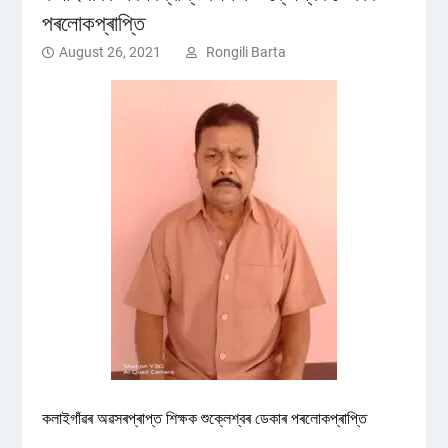
পৰলোকপ্ৰাপ্তি
August 26, 2021
Rongili Barta
কলাইগাঁৱৰ অৱসৰপ্ৰাপ্ত শিক্ষক শুক্লেশ্বৰ ডেকাৰ পৰলোকপ্ৰাপ্তি