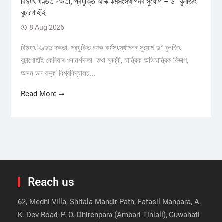
বিদ্যুৎ খণ্ডত দক্ষতা, প্ৰযুক্তি আৰু কৰ্মসংস্থাপনৰ সুযোগ – ড° বুলজিৎ
বুঢ়াগোহাঁই
8 Aug 2026
বিদ্যুৎ খণ্ডত দক্ষতা, প্ৰযুক্তি আৰু কৰ্মসংস্থাপনৰ সুযোগ ড° বুলজিৎ
বুঢ়াগোহাঁই কেৰিয়াৰ পৰামৰ্শদাতা তথা মুৰব্বী, যান্ত্রিক অভিযান্ত্রিক বিভাগ,
অসম ডন বস্ক’ বিশ্ববিদ্যালয়...
Read More
Reach us
62, Medhi Villa, Shitala Mandir Path, Fatasil Manpara, A.
K. Dev Road, P. O. Dhirenpara (Ambari Tiniali), Guwahati