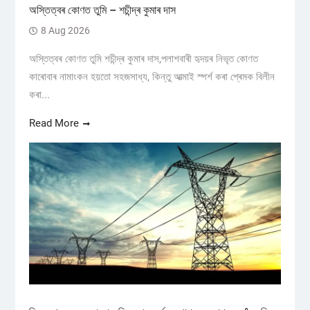
অস্তিত্বৰ কোণত তুমি – শচীন্দ্ৰ কুমাৰ দাস
8 Aug 2026
অস্তিত্বৰ কোণত তুমি শচীন্দ্ৰ কুমাৰ দাস,পলাশবাৰী হৃদয়ৰ নিভৃত কোণত
কাৰোবাৰ নামাংকন হয়তো সহজসাধ্য, কিন্তু আত্মাই স্পৰ্শ কৰা প্ৰেমক বিলীন
কৰা...
Read More