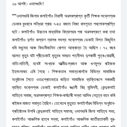
২৬ আগষ্ট:- ওদালগুৰি !
“””ওদালগুৰি জিলাৰ কলাইগাঁও নিবাসী অৱসৰপ্ৰাপ্ত কৃৰ্তী শিক্ষক শুক্লেশ্বৰ
ডেকাৰ বুধবাৰে সন্ধিয়া প্ৰায় ৭-৪৫ বজাত নিজা বাসগৃহত পৰলোকপ্ৰাপ্তি
ঘটে ৷ কলাইগাঁও উচ্চতৰ মাধ্যমিক বিদ্যালয়ৰ পৰা অৱসৰগ্ৰহণ কৰা তথা
কলাইগাঁও দুৰ্গত কল্যাণ ন্যাসৰ সদস্য শুক্লেশ্বৰ ডেকাই বিগত কিছুদিন
ধৰি মধুমেহ আৰু কিডনীজনিত ৰোগত আক্ৰান্ত হৈ আছিল ৷ ৭২ বছৰ
বয়সত মৃত্যু ঘটা শ্ৰীডেকাই মৃত্যুৰ সময়ত পত্নীসহ দুগৰাকী পুত্ৰ-বোৱাৰী,
নাতি-নাতিনী, যথেষ্ট সংখ্যক আত্মীয়-স্বজন আৰু গুণমুগ্ধ ৰাইজক
ইহসংসাৰত এৰি গৈছে ৷ শিক্ষকতাৰ সমান্তৰালকৈ বিভিন্ন সামাজিক
অনুষ্ঠানৰ সৈতে ওতঃপ্ৰোতভাৱে জড়িত সামাজিক ব্যক্তিৰূপে সৰবৰহী
ব্যক্তি শুক্লেশ্বৰ ডেকাই কলাইগাঁও ৰঙালী বিহু সন্মিলনী, কেন্দুকলাই
সাহিত্য সমাজ, অৱসৰপ্ৰাপ্ত শিক্ষক-কৰ্মচাৰী সন্থা আদিৰ নেতৃত্ব বহন কৰি
ৰাইজৰ মাজত সমাদৃত হৈছিল ৷ তেখেতৰ মৃত্যুত কলাইগাঁৱৰ বিভিন্ন অনুষ্ঠান-
প্ৰতিষ্ঠানৰ উপৰি কেন্দুকলাই সাহিত্য সমাআ, ওদালগুৰি জিলা সাহিত্য সভা,
কলাইগাঁও আঞ্চলিক ছাত্ৰ সন্থা, কলাইগাঁও আঞ্চলিক জাতীয়তাবাদী যুৱ-