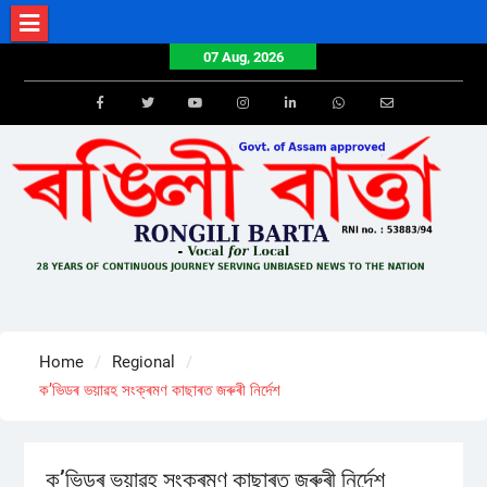
Skip
to
07 Aug, 2026
content
Facebook
Twitter
Youtube
Instagram
LinkedIn
Whatsapp
Email
Home
Regional
ক’ভিডৰ ভয়াৱহ সংক্ৰমণ কাছাৰত জৰুৰী নিৰ্দেশ
ক’ভিডৰ ভয়াৱহ সংক্ৰমণ কাছাৰত জৰুৰী নিৰ্দেশ