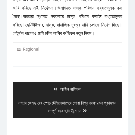
জাৰি কৰিছে এই নিৰ্দেশনা।জিলাখনত মাস্ক পৰিধান বাধ্যতামূলক কৰা
হৈছে।ৰাজহুৱা স্থানত সকলোৱে মাস্ক পৰিধান কৰাটো বাধ্যতামূলক
কৰিছে।ছেনিটাইজাৰ, মাস্ক, সামাজিক দূৰত্ব মানি চলাৰো নিৰ্দেশ দিছে।
পেট্ৰ’ল পাম্পেও মানি চলিব লাগিব ক’ভিডৰ নতুন নিয়ম।
Regional
Post
navigation
Previous
আজিৰ ৰাশিফল
post:
Next
নাছাৰ জেমছ ৱেব স্পেচ টেলিস্কোপেৰে লোৱা বিশ্ব ব্ৰহ্মাণ্ডৰ প্ৰথমখন
post:
সম্পূৰ্ণ ৰঙৰ ছবি উন্মোচন