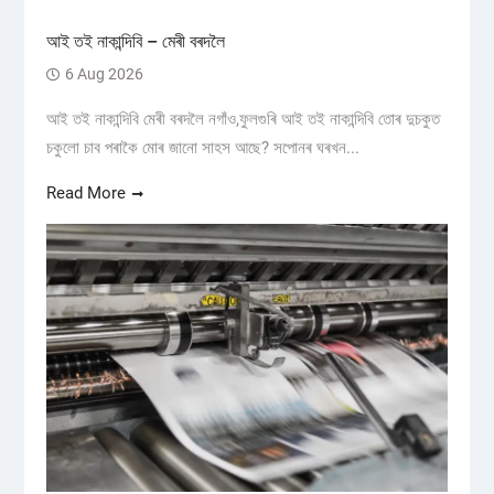
আই তই নাকান্দিবি – মেৰী বৰদলৈ
6 Aug 2026
আই তই নাকান্দিবি মেৰী বৰদলৈ নগাঁও,ফুলগুৰি আই তই নাকান্দিবি তোৰ দুচকুত
চকুলো চাব পৰাকৈ মোৰ জানো সাহস আছে? সপোনৰ ঘৰখন...
Read More