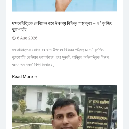
দক্ষতাভিত্তিক কেৰিয়াৰৰ বাবে উপলব্ধ বিভিন্ন পাঠ্যক্ৰম – ড° বুলজিৎ
বুঢ়াগোহাঁই
6 Aug 2026
দক্ষতাভিত্তিক কেৰিয়াৰৰ বাবে উপলব্ধ বিভিন্ন পাঠ্যক্ৰম ড° বুলজিৎ
বুঢ়াগোহাঁই কেৰিয়াৰ পৰামৰ্শদাতা তথা মুৰব্বী, যান্ত্রিক অভিযান্ত্রিক বিভাগ,
অসম ডন বস্ক’ বিশ্ববিদ্যালয় ,...
Read More