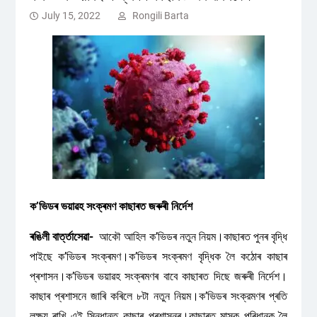
July 15, 2022
Rongili Barta
ক’ভিডৰ ভয়াৱহ সংক্ৰমণ কাছাৰত জৰুৰী নিৰ্দেশ
ৰঙিলী বাৰ্ত্তাসেৱা-
আকৌ আহিল ক’ভিডৰ নতুন নিয়ম।কাছাৰত পুনৰ বৃদ্ধি
পাইছে ক’ভিডৰ সংক্ৰমণ।ক’ভিডৰ সংক্ৰমণ বৃদ্ধিক লৈ কঠোৰ কাছাৰ
প্ৰশাসন।ক’ভিডৰ ভয়াৱহ সংক্ৰমণৰ বাবে কাছাৰত দিছে জৰুৰী নিৰ্দেশ।
কাছাৰ প্ৰশাসনে জাৰি কৰিলে ৮টা নতুন নিয়ম।ক’ভিডৰ সংক্রমণৰ প্ৰতি
লক্ষ্য ৰাখি এই সিন্ধান্ত কাছাৰ প্ৰশাসনৰ।কাছাৰত মাস্ক পৰিধানক লৈ