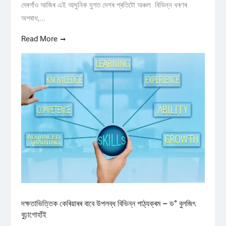
দেৰগাঁও আজিৰ এই আধুনিক যুগত দেশৰ প্ৰতিটো অঞ্চল বিভিন্ন ধৰণৰ
অপৰাধ,...
Read More
দক্ষতাভিত্তিক কেৰিয়াৰৰ বাবে উপলব্ধ বিভিন্ন পাঠ্যক্ৰম – ড° বুলজিৎ
বুঢ়াগোহাঁই