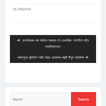
Regional
Post
navigation
Previous
চেপ্টেম্বৰৰ পৰা পাঠদান আৰম্ভ হ’ব ভেৰগাঁৱৰ তক্ষশীলা নাট্য
post:
মহাবিদ্যালয়ত
Next
ব্ৰহ্মপুত্ৰ খান্দিবলৈ আহি আছে ড্ৰেজাৰঃ মন্ত্ৰী পীযুষ হাজৰিকা
post:
Search
for: