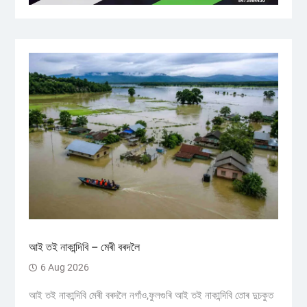
আই তই নাকান্দিবি – মেৰী বৰদলৈ
6 Aug 2026
আই তই নাকান্দিবি মেৰী বৰদলৈ নগাঁও,ফুলগুৰি আই তই নাকান্দিবি তোৰ দুচকুত