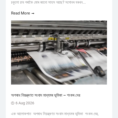
চকুলো চাব পৰাকৈ মোৰ জানো সাহস আছে? সপোনৰ ঘৰখন...
Read More
অপৰাধ নিয়ন্ত্ৰণত সংবাদ মাধ্যমৰ ভূমিকা – শংকৰ দেৱ
6 Aug 2026
এক আলোকপাত অপৰাধ নিয়ন্ত্ৰণত সংবাদ মাধ্যমৰ ভূমিকা শংকৰ দেৱ,