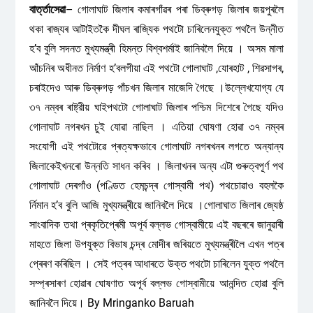
বাৰ্ত্তাসেৱা
– গোলাঘাট জিলাৰ কমাৰগাঁৱৰ পৰা ডিব্ৰুগড় জিলাৰ জয়পুৰলৈ
থকা ৰাজ্যৰ আটাইতকৈ দীঘল ৰাজ্যিক পথটো চাৰিলেনযুক্ত পথলৈ উন্নীত
হ’ব বুলি সদনত মুখ্যমন্ত্ৰী হিমন্ত বিশ্বশৰ্মাই জানিবলৈ দিয়ে । অসম মালা
আঁচনিৰ অধীনত নিৰ্মাণ হ’বলগীয়া এই পথটো গোলাঘাট ,যোৰহাট , শিৱসাগৰ,
চৰাইদেও আৰু ডিব্ৰুগড় পাঁচখন জিলাৰ মাজেদি গৈছে ।উল্লেখযোগ্য যে
৩৭ নম্বৰ ৰাষ্ট্রীয় ঘাইপথটো গোলাঘাট জিলাৰ পশ্চিম দিশেৰে গৈছে যদিও
গোলাঘাট নগৰখন চুই যোৱা নাছিল । এতিয়া ঘোষণা হোৱা ৩৭ নম্বৰ
সংযোগী এই পথটোৱে প্ৰত্যক্ষভাবে গোলাঘাট নগৰখনৰ লগতে অন্যান্য
জিলাকেইখনৰো উন্নতি সাধন কৰিব । জিলাখনৰ অন্য এটা গুৰুত্বপূৰ্ণ পথ
গোলাঘাট দেৰগাঁও (পণ্ডিত হেমচন্দ্ৰ গোস্বামী পথ) পথচোৱাও বহলকৈ
ৰ্নিমান হ’ব বুলি আজি মুখ্যমন্ত্ৰীয়ে জানিবলৈ দিয়ে ।গোলাঘাত জিলাৰ জ্যেষ্ঠ
সাংবাদিক তথা প্ৰকৃতিপ্ৰেমী অপূৰ্ব বল্লভ গোস্বামীয়ে এই বছৰৰে জানুৱাৰী
মাহতে জিলা উপযুক্ত বিভাষ চন্দ্ৰ মোদীৰ জৰিয়তে মুখ্যমন্ত্ৰীলৈ এখন পত্ৰ
প্ৰেৰণ কৰিছিল । সেই পত্ৰৰ আধাৰতে উক্ত পথটো চাৰিলেন যুক্ত পথলৈ
সম্প্ৰসাৰণ হোৱাৰ ঘোষণাত অপূৰ্ব বল্লভ গোস্বামীয়ে আনন্দিত হোৱা বুলি
জানিবলৈ দিয়ে। By Mringanko Baruah