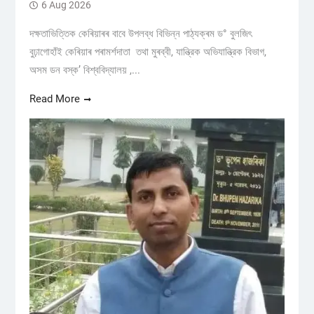
6 Aug 2026
দক্ষতাভিত্তিক কেৰিয়াৰৰ বাবে উপলব্ধ বিভিন্ন পাঠ্যক্ৰম ড° বুলজিৎ
বুঢ়াগোহাঁই কেৰিয়াৰ পৰামৰ্শদাতা তথা মুৰব্বী, যান্ত্রিক অভিযান্ত্রিক বিভাগ,
অসম ডন বস্ক’ বিশ্ববিদ্যালয় ,...
Read More