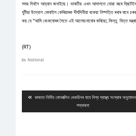
সময় দিবলৈ আহ্বান জনাইছে। ভাৰতীয় এখন আদালতে যোৱা বছৰ ব্ৰিটেইন
যুটীয়া উদ্যোগ মোবাইল কেৰিয়াৰক দীৰ্ঘদিনীয়া বকেয়া নিষ্পত্তি ৰখাৰ বাব
কয় যে “আমি বেংকবোৰৰ সৈতে এই আলোচনাবোৰ কৰিছো, কিন্তু বিত্ত মন্ত্ৰালয়
(RT)
National
Post
navigation
Previous
ভাৰতত নিৰ্মিত কোভাক্সিন ভেকচিনৰ বাবে বিশ্ব স্বাস্থ্য সংস্থাৰ অনুমোদ
post:
সম্ভাৱনা