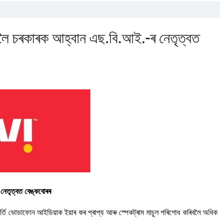
লৈ চৰকাৰক আহ্বান এছ.বি.আই.-ৰ নেতৃত্বত
নেতৃত্বত বেঙ্কবোৰৰ
ি ভোডাফোন আইডিয়াক ইয়াৰ কৰ প্ৰাপ্য আৰু স্পেকট্ৰাম মাচুল পৰিশোধ কৰিবলৈ অধিক