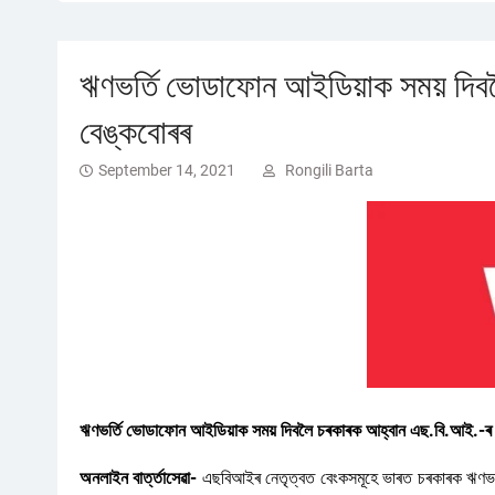
ঋণভৰ্তি ভোডাফোন আইডিয়াক সময় দিব
বেঙ্কবোৰৰ
September 14, 2021
Rongili Barta
ঋণভৰ্তি ভোডাফোন আইডিয়াক সময় দিবলৈ চৰকাৰক আহ্বান এছ.বি.আই.-ৰ 
অনলাইন বাৰ্ত্তাসেৱা-
এছবিআইৰ নেতৃত্বত বেংকসমূহে ভাৰত চৰকাৰক ঋণভৰ্ত