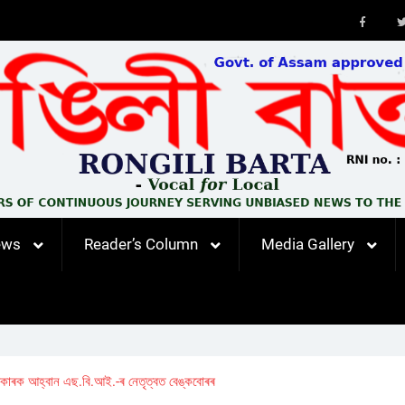
Faceb
ews
Reader’s Column
Media Gallery
কাৰক আহ্বান এছ.বি.আই.-ৰ নেতৃত্বত বেঙ্কবোৰৰ