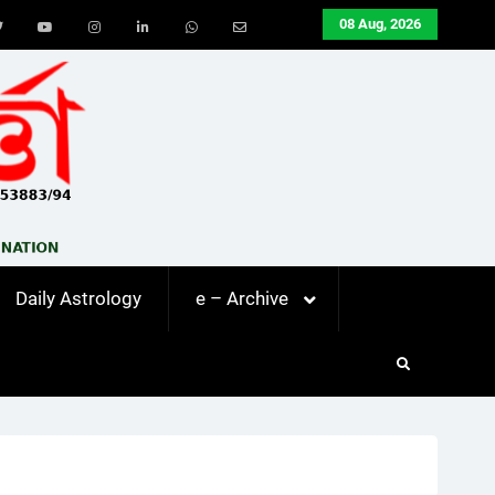
08 Aug, 2026
ook
Twitter
Youtube
Instagram
LinkedIn
Whatsapp
Email
Daily Astrology
e – Archive