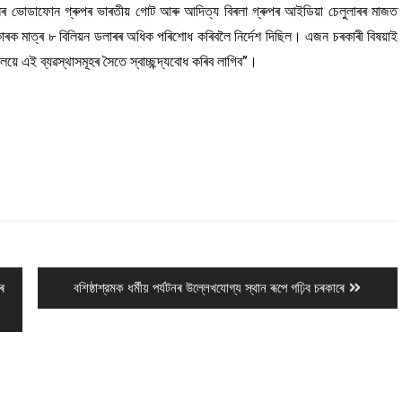
ৰ ভোডাফোন গ্ৰুপৰ ভাৰতীয় গোট আৰু আদিত্য বিৰলা গ্ৰুপৰ আইডিয়া চেলুলাৰৰ মাজত
ে চৰকাৰক মাত্ৰ ৮ বিলিয়ন ডলাৰৰ অধিক পৰিশোধ কৰিবলৈ নিৰ্দেশ দিছিল। এজন চৰকাৰী বিষয়াই
ে এই ব্যৱস্থাসমূহৰ সৈতে স্বাচ্ছন্দ্যবোধ কৰিব লাগিব”।
Next
নৰ
বশিষ্ঠাশ্রমক ধর্মীয় পৰ্যটনৰ উল্লেখযোগ্য স্থান ৰূপে গঢ়িব চৰকাৰে
post: