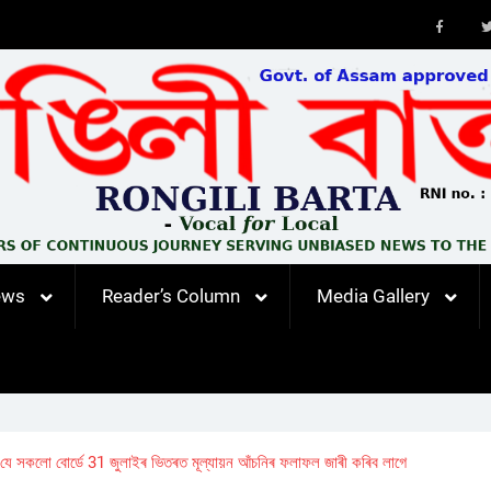
Faceb
ews
Reader’s Column
Media Gallery
 দিছে যে সকলো বোৰ্ডে 31 জুলাইৰ ভিতৰত মূল্যায়ন আঁচনিৰ ফলাফল জাৰী কৰিব লাগে