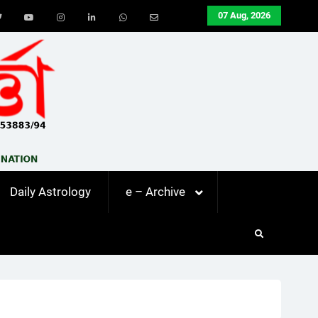
07 Aug, 2026
ook
Twitter
Youtube
Instagram
LinkedIn
Whatsapp
Email
Daily Astrology
e – Archive