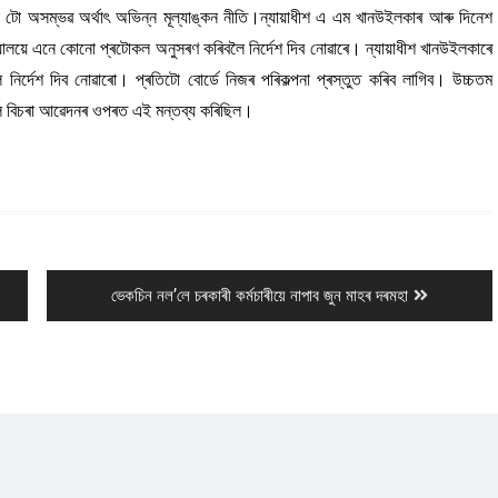
 টো অসম্ভৱ অৰ্থাৎ অভিন্ন মূল্যাঙ্কন নীতি।ন্যায়াধীশ এ এম খানউইলকাৰ আৰু দিনেশ
যায়ালয়ে এনে কোনো প্ৰটোকল অনুসৰণ কৰিবলৈ নিৰ্দেশ দিব নোৱাৰে। ন্যায়াধীশ খানউইলকাৰে
নিৰ্দেশ দিব নোৱাৰো। প্ৰতিটো বোৰ্ডে নিজৰ পৰিকল্পনা প্ৰস্তুত কৰিব লাগিব। উচ্চতম
 কৰিবলৈ বিচৰা আৱেদনৰ ওপৰত এই মন্তব্য কৰিছিল।
Next
ভেকচিন নল’লে চৰকাৰী কর্মচাৰীয়ে নাপাব জুন মাহৰ দৰমহা
post: