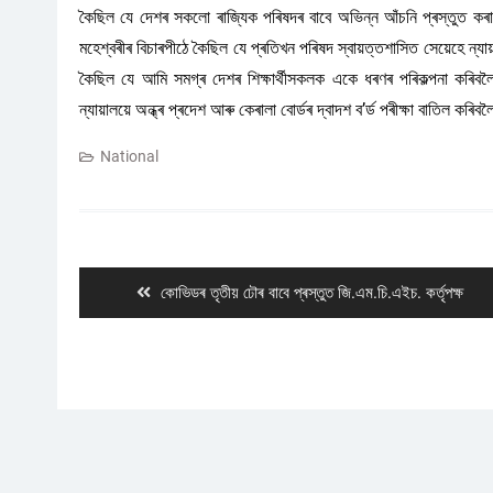
কৈছিল যে দেশৰ সকলো ৰাজ্যিক পৰিষদৰ বাবে অভিন্ন আঁচনি প্ৰস্তুত কৰা
মহেশ্বৰীৰ বিচাৰপীঠে কৈছিল যে প্ৰতিখন পৰিষদ স্বায়ত্তশাসিত সেয়েহে ন্
কৈছিল যে আমি সমগ্ৰ দেশৰ শিক্ষাৰ্থীসকলক একে ধৰণৰ পৰিকল্পনা কৰিবলৈ 
ন্যায়ালয়ে অন্ধ্ৰ প্ৰদেশ আৰু কেৰালা বোৰ্ডৰ দ্বাদশ ব’ৰ্ড পৰীক্ষা বাতিল
National
Post
navigation
Previous
কোভিডৰ তৃতীয় ঢৌৰ বাবে প্ৰস্তুত জি.এম.চি.এইচ. কৰ্তৃপক্ষ
post: