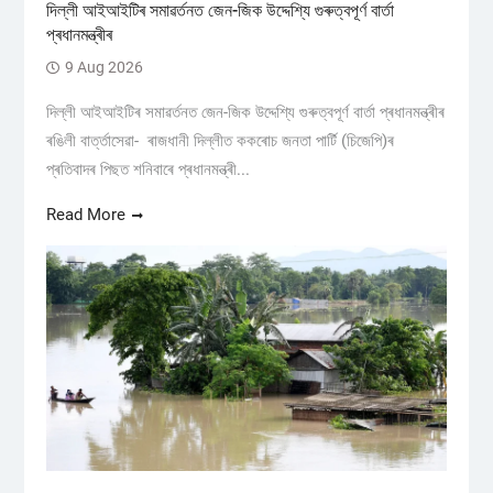
দিল্লী আইআইটিৰ সমাৱৰ্তনত জেন-জিক উদ্দেশ্যি গুৰুত্বপূৰ্ণ বাৰ্তা
প্ৰধানমন্ত্ৰীৰ
9 Aug 2026
দিল্লী আইআইটিৰ সমাৱৰ্তনত জেন-জিক উদ্দেশ্যি গুৰুত্বপূৰ্ণ বাৰ্তা প্ৰধানমন্ত্ৰীৰ
ৰঙিলী বাৰ্ত্তাসেৱা- ৰাজধানী দিল্লীত ককৰোচ জনতা পাৰ্টি (চিজেপি)ৰ
প্ৰতিবাদৰ পিছত শনিবাৰে প্ৰধানমন্ত্ৰী...
Read More