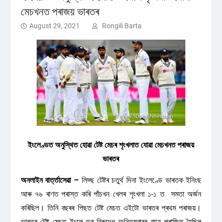
মেচখনত পৰাজয় ভাৰতৰ
August 29, 2021
Rongili Barta
ইংলেণ্ডত অনুস্থিত হোৱা টেষ্ট মেচৰ শৃংখলাত যোৱা মেচখনত পৰাজয়
ভাৰতৰ
অনলাইন বাৰ্ত্তাসেৱা –
লিড্ছ টেষ্টৰ চতুৰ্থ দিনা ইংলেণ্ডে ভাৰতক ইনিংছ
আৰু ৭৬ ৰাণত পৰাস্ত কৰি পাঁচখন খেলৰ শৃংখলা ১-১ ত সমতা অৰ্জন
কৰিছিল। তিনি বছৰৰ পিছত টেষ্ট মেচত এইটো ভাৰতৰ প্ৰথম পৰাজয়।
ভাৰতৰ টেষ্ট মেচত ইংলেণ্ডৰ বিৰুদ্ধে অন্তিমবাৰৰ বাবে পৰাজিত হৈছিল