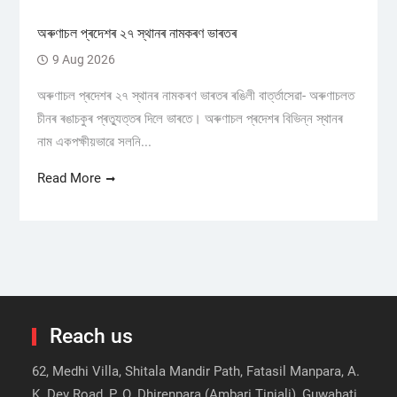
অৰুণাচল প্ৰদেশৰ ২৭ স্থানৰ নামকৰণ ভাৰতৰ
9 Aug 2026
অৰুণাচল প্ৰদেশৰ ২৭ স্থানৰ নামকৰণ ভাৰতৰ ৰঙিলী বাৰ্ত্তাসেৱা- অৰুণাচলত
চীনৰ ৰঙাচকুৰ প্ৰত্যুত্তৰ দিলে ভাৰতে। অৰুণাচল প্ৰদেশৰ বিভিন্ন স্থানৰ
নাম একপক্ষীয়ভাৱে সলনি...
Read More
Reach us
62, Medhi Villa, Shitala Mandir Path, Fatasil Manpara, A.
K. Dev Road, P. O. Dhirenpara (Ambari Tiniali), Guwahati