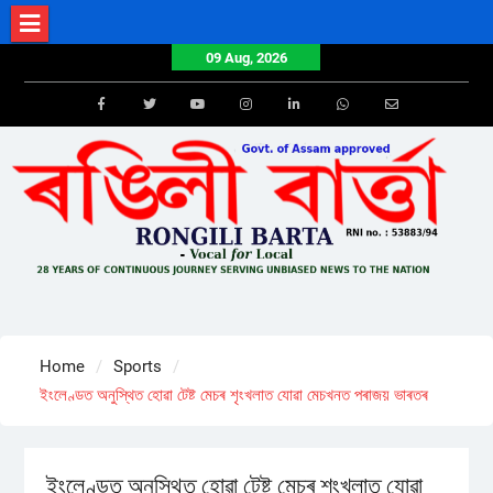
Skip
to
09 Aug, 2026
content
Facebook
Twitter
Youtube
Instagram
LinkedIn
Whatsapp
Email
Home
Sports
ইংলেণ্ডত অনুস্থিত হোৱা টেষ্ট মেচৰ শৃংখলাত যোৱা মেচখনত পৰাজয় ভাৰতৰ
ইংলেণ্ডত অনুস্থিত হোৱা টেষ্ট মেচৰ শৃংখলাত যোৱা