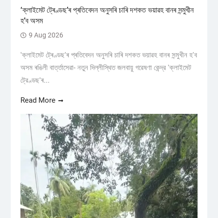
‘ক্লাইমেট ট্ৰেণ্ডছ’ৰ প্ৰতিবেদন অনুসৰি চাৰি দশকত ভয়াৱহ বানৰ সন্মুখীন
হ’ব অসম
9 Aug 2026
'ক্লাইমেট ট্ৰেণ্ডছ'ৰ প্ৰতিবেদন অনুসৰি চাৰি দশকত ভয়াৱহ বানৰ সন্মুখীন হ'ব
অসম ৰঙিলী বাৰ্ত্তাসেৱা- নতুন দিল্লীস্থিত জলবায়ু গৱেষণা কেন্দ্র 'ক্লাইমেট
ট্রেণ্ডছ'ৰ...
Read More