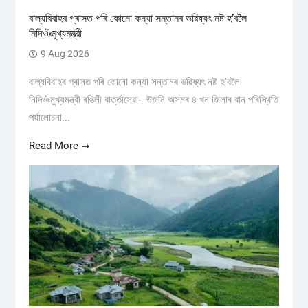
বাল্যবিবাহৰ গ্ৰাসত পৰি কোনো কন্যা সন্তানৰ ভৱিষ্যৎ নষ্ট হ’বলৈ
নিদিওঁঃমুখ্যমন্ত্রী
9 Aug 2026
বাল্যবিবাহৰ গ্ৰাসত পৰি কোনো কন্যা সন্তানৰ ভৱিষ্যৎ নষ্ট হ'বলৈ
নিদিওঁঃমুখ্যমন্ত্রী ৰঙিলী বাৰ্ত্তাসেৱা- উজনি অসমৰ ৪ খন জিলাৰ বান পৰিস্থিতি
পৰ্যালোচনা...
Read More