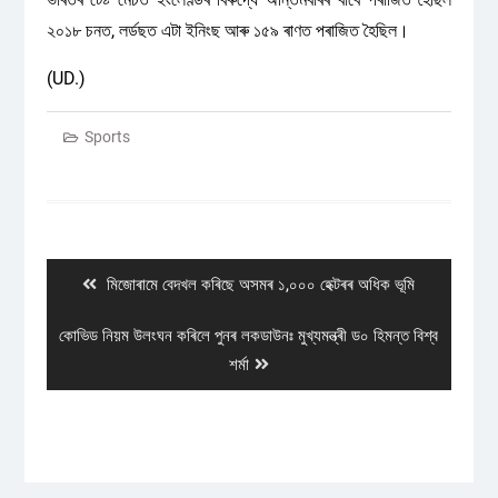
২০১৮ চনত, লৰ্ডছত এটা ইনিংছ আৰু ১৫৯ ৰাণত পৰাজিত হৈছিল।
(UD.)
Sports
Post
navigation
Previous
মিজোৰামে বেদখল কৰিছে অসমৰ ১,০০০ হেক্টৰৰ অধিক ভূমি
post:
Next
কোভিড নিয়ম উলংঘন কৰিলে পুনৰ লকডাউনঃ মুখ্যমন্ত্ৰী ড০ হিমন্ত বিশ্ব
post:
শৰ্মা