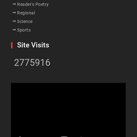
Reader's Poetry
Regional
Science
Sports
Site Visits
2775916