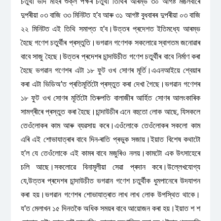
চতুৰ্থী ভাদ মাহৰ শুক্ল পক্ষৰ চতুৰ্থী তিথিৰ আৰম্ভ ৩০ আগষ্ট মঙলবাৰে
দুপৰীয়া ০৩ বাজি ৩৩ মিনিটত হ’ব আৰু ৩১ আগষ্ট বুধবাৰৰ দুপৰীয়া ০৩ বাজি
২২ মিনিটত এই তিথি সমাপ্ত হ’ব।উত্তৰ প্ৰদেশত ইতিমধ্যে আৰম্ভ
হৈছে গণেশ চতুৰ্থীৰ প্ৰস্তুতি।ভগৱান গণেশক সকলোৱে স্বাগতম জনোৱাৰ
বাবে সাজু হৈছে।উত্তৰ প্ৰদেশৰ চান্দাউচীত গণেশ চতুৰ্থীৰ বাবে নিৰ্মাণ কৰা
হৈছে ভগৱান গণেশৰ এটা ১৮ ফুট ওখ সোণৰ মূৰ্তি।এএনআইয়ে শ্বেয়াৰ
কৰা এটা ভিডিঅ’ত প্ৰতিমূৰ্তিটো প্ৰস্তুত কৰা দেখা গৈছে।ভগৱান গণেশৰ
১৮ ফুট ওখ সোণৰ মূৰ্তিটো তিৰুপতি বালাজীৰ আৰ্হিত সোণৰ আলংকাৰিক
সামগ্ৰীৰে প্ৰস্তুত কৰা হৈছে।চান্দাউচীৰ এনে বহুতো লোক আছে, যিসকলে
তেওঁলোকৰ কাম আৰু ব্যৱসায় কৰে।এওঁলোকে তেওঁলোকৰ সকলো কাম
এৰি এই শোভাযাত্ৰাৰ বাবে দিন-ৰাতি প্ৰভুক সজায়।ইয়াত বিশেষ কথাটো
হ’ল যে তেওঁলোকে এই কামৰ বাবে মজুৰিও নলয়।কামটো এক উৎসাহেৰে
চলি আছে।সকলোৱে বিনামূলীয়া সেৱা প্ৰদান কৰে।উল্লেখযোগ্য
যে,উত্তৰ প্ৰদেশৰ চান্দাউচীত ভগৱান গণেশ চতুৰ্থীক ধুমপানেৰে উদযাপন
কৰা হয়।ভগৱান গণেশৰ শোভাযাত্ৰাত লাখ লাখ লোক উপস্থিত থাকে।
য’ত মেলাখন ১৫ দিনতকৈ অধিক সময়ৰ বাবে আয়োজন কৰা হয়।ইয়াত শ শ