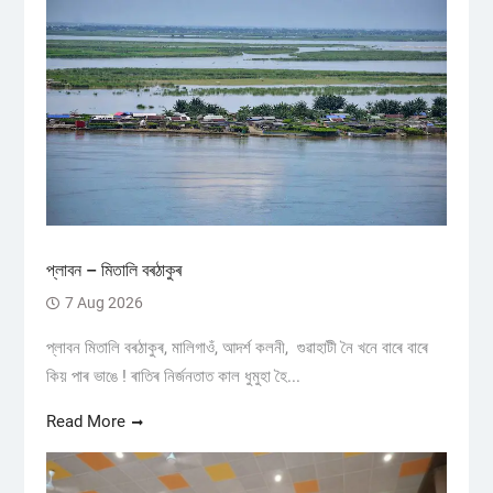
প্লাবন – মিতালি বৰঠাকুৰ
7 Aug 2026
প্লাবন মিতালি বৰঠাকুৰ, মালিগাওঁ, আদৰ্শ কলনী, গুৱাহাটী নৈ খনে বাৰে বাৰে
কিয় পাৰ ভাঙে ! ৰাতিৰ নিৰ্জনতাত কাল ধুমুহা হৈ...
Read More