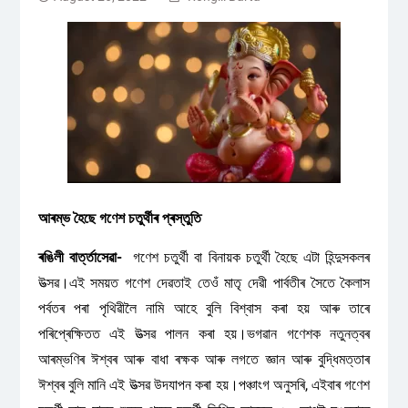
আৰম্ভ হৈছে গণেশ চতুৰ্থীৰ প্ৰস্তুতি
ৰঙিলী বাৰ্ত্তাসেৱা-
গণেশ চতুৰ্থী বা বিনায়ক চতুৰ্থী হৈছে এটা হিন্দুসকলৰ
উত্‍সৱ।এই সময়ত গণেশ দেৱতাই তেওঁ মাতৃ দেৱী পাৰ্বতীৰ সৈতে কৈলাস
পৰ্বতৰ পৰা পৃথিৱীলৈ নামি আহে বুলি বিশ্বাস কৰা হয় আৰু তাৰে
পৰিপ্ৰেক্ষিতত এই উত্‍সৱ পালন কৰা হয়।ভগৱান গণেশক নতুনত্বৰ
আৰম্ভণিৰ ঈশ্বৰ আৰু বাধা ৰক্ষক আৰু লগতে জ্ঞান আৰু বুদ্ধিমত্তাৰ
ঈশ্বৰ বুলি মানি এই উত্‍সৱ উদযাপন কৰা হয়।পঞ্চাংগ অনুসৰি, এইবাৰ গণেশ