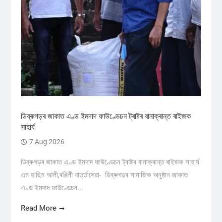
ডিব্ৰুগড়ৰ জাকাত এণ্ড ইমদাদ ফাউণ্ডেচন ট্ৰাষ্টৰ বানাক্ৰান্ত ৰাইজক
সাহাৰ্য
7 Aug 2026
ডিব্ৰুগড়ৰ জাকাত এণ্ড ইমদাদ ফাউণ্ডেচন ট্ৰাষ্টৰ বানাক্ৰান্ত ৰাইজক সাহাৰ্য
এম হাছিম আলী,ৰঙিলী বাৰ্ত্তাসেৱা- ডিব্ৰুগড়ৰ সামাজিক অনুষ্ঠান জাকাত
এণ্ড ইমদাদ ফাউণ্ডেচন...
Read More