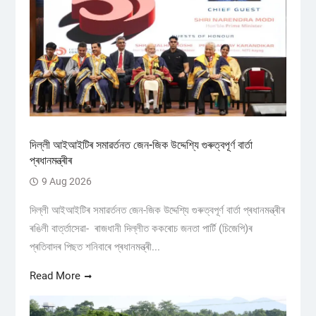
দিল্লী আইআইটিৰ সমাৱৰ্তনত জেন-জিক উদ্দেশ্যি গুৰুত্বপূৰ্ণ বাৰ্তা
প্ৰধানমন্ত্ৰীৰ
9 Aug 2026
দিল্লী আইআইটিৰ সমাৱৰ্তনত জেন-জিক উদ্দেশ্যি গুৰুত্বপূৰ্ণ বাৰ্তা প্ৰধানমন্ত্ৰীৰ
ৰঙিলী বাৰ্ত্তাসেৱা- ৰাজধানী দিল্লীত ককৰোচ জনতা পাৰ্টি (চিজেপি)ৰ
প্ৰতিবাদৰ পিছত শনিবাৰে প্ৰধানমন্ত্ৰী...
Read More