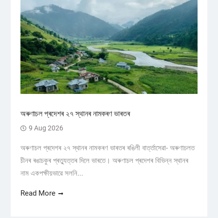
অৰুণাচল প্ৰদেশৰ ২৭ স্থানৰ নামকৰণ ভাৰতৰ
9 Aug 2026
অৰুণাচল প্ৰদেশৰ ২৭ স্থানৰ নামকৰণ ভাৰতৰ ৰঙিলী বাৰ্ত্তাসেৱা- অৰুণাচলত
চীনৰ ৰঙাচকুৰ প্ৰত্যুত্তৰ দিলে ভাৰতে। অৰুণাচল প্ৰদেশৰ বিভিন্ন স্থানৰ
নাম একপক্ষীয়ভাৱে সলনি...
Read More