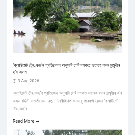
‘ক্লাইমেট ট্ৰেণ্ডছ’ৰ প্ৰতিবেদন অনুসৰি চাৰি দশকত ভয়াৱহ বানৰ সন্মুখীন
হ’ব অসম
9 Aug 2026
'ক্লাইমেট ট্ৰেণ্ডছ'ৰ প্ৰতিবেদন অনুসৰি চাৰি দশকত ভয়াৱহ বানৰ সন্মুখীন হ'ব
অসম ৰঙিলী বাৰ্ত্তাসেৱা- নতুন দিল্লীস্থিত জলবায়ু গৱেষণা কেন্দ্র 'ক্লাইমেট
ট্রেণ্ডছ'ৰ...
Read More