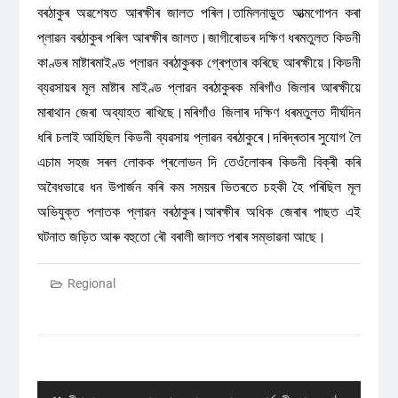
বৰঠাকুৰ অৱশেষত আৰক্ষীৰ জালত পৰিল।তামিলনাডুত আত্মগোপন কৰা
প্লাৱন বৰঠাকুৰ পৰিল আৰক্ষীৰ জালত।জাগীৰোডৰ দক্ষিণ ধৰমতুলত কিডনী
কাণ্ডৰ মাষ্টাৰমাইণ্ড প্লাৱন বৰঠাকুৰক গ্ৰেপ্তাৰ কৰিছে আৰক্ষীয়ে।কিডনী
ব্যৱসায়ৰ মূল মাষ্টাৰ মাইণ্ড প্লাৱন বৰঠাকুৰক মৰিগাঁও জিলাৰ আৰক্ষীয়ে
মাৰাথান জেৰা অব্যাহত ৰাখিছে।মৰিগাঁও জিলাৰ দক্ষিণ ধৰমতুলত দীৰ্ঘদিন
ধৰি চলাই আহিছিল কিডনী ব্যৱসায় প্লাৱন বৰঠাকুৰে।দৰিদ্ৰতাৰ সুযোগ লৈ
এচাম সহজ সৰল লোকক প্ৰলোভন দি তেওঁলোকৰ কিডনী বিক্ৰী কৰি
অবৈধভাৱে ধন উপাৰ্জন কৰি কম সময়ৰ ভিতৰতে চহকী হৈ পৰিছিল মূল
অভিযুক্ত পলাতক প্লাৱন বৰঠাকুৰ।আৰক্ষীৰ অধিক জেৰাৰ পাছত এই
ঘটনাত জড়িত আৰু বহুতো ৰৌ বৰালী জালত পৰাৰ সম্ভাৱনা আছে।
Regional
Post
navigation