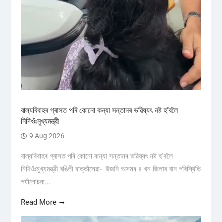
বাল্যবিবাহৰ গ্ৰাসত পৰি কোনো কন্যা সন্তানৰ ভৱিষ্যৎ নষ্ট হ’বলৈ
নিদিওঁঃমুখ্যমন্ত্রী
9 Aug 2026
বাল্যবিবাহৰ গ্ৰাসত পৰি কোনো কন্যা সন্তানৰ ভৱিষ্যৎ নষ্ট হ'বলৈ
নিদিওঁঃমুখ্যমন্ত্রী ৰঙিলী বাৰ্ত্তাসেৱা- উজনি অসমৰ ৪ খন জিলাৰ বান পৰিস্থিতি
পৰ্যালোচনা...
Read More