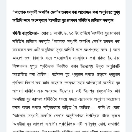
“আলোক সন্ধানী অকণিৰ মেল”ৰ তৰফৰ পৰা আয়োজন কৰা অনুষ্ঠানত মুখ্য
অতিথি ৰূপে অংশগ্ৰহণ ‘অসমীয়া যুৱ জাগৰণ সমিতি’ৰ চাৰিজন সদস্যৰ
ৰঙিলী বাৰ্ত্তাসেৱা-
যোৱা ৫ আগষ্ট, ২০২৩ ইং তাৰিখে ‘অসমীয়া যুৱ জাগৰণ
সমিতি’ৰ চাৰিজন সদস্যই “আলোক সন্ধানী অকণিৰ মেল”ৰ তৰফৰ পৰা
আয়োজন কৰা এটি অনুষ্ঠানত মুখ্য অতিথি ৰূপে অংশগ্ৰহণ কৰে । জ্ঞান
আহৰণ তথা বিকাশৰ বাবে প্ৰয়োজনীয় সা-সুবিধাৰ পৰা বঞ্চিত হৈ থকা
শিশুসকলৰ সুপ্ত প্ৰতিভাক বিকশিত কৰাৰ উদ্দেশ্যে উক্ত অনুষ্ঠানটি
আয়োজিত কৰা হৈছিল। বৰ্তমানৰ যুৱ প্ৰজন্মৰ লগতে উত্তৰ প্ৰজন্মৰ
প্ৰতিভা বিকাশ তথা জ্ঞান আহৰণৰ ক্ষেত্ৰত সহায় আগবঢ়োৱা অসমীয়া যুৱ
জাগৰণ সমিতিৰ এক অন্যতম উদ্দেশ্য। এই উদেশ্য বাস্তৱায়িত কৰি
‘অসমীয়া যুৱ জাগৰণ সমিতি’য়ে সময়ে সময়ে এনেধৰণৰ অনুষ্ঠান আয়োজন
কৰাৰ অহাৰ লগতে সক্ৰিয়ভাৱে জড়িত হৈ আহিছে । কালি হৈ যোৱা
“আলোক সন্ধানী অকণিৰ মেল”ৰ অনুষ্ঠানখনত উপস্থিত থাকে ক্ৰমে
‘অসমীয়া যুৱ জাগৰণ সমিতি’ৰ প্ৰতিষ্ঠাপক শ্ৰী মণিমুগ্ধ মেধি, সভাপতি