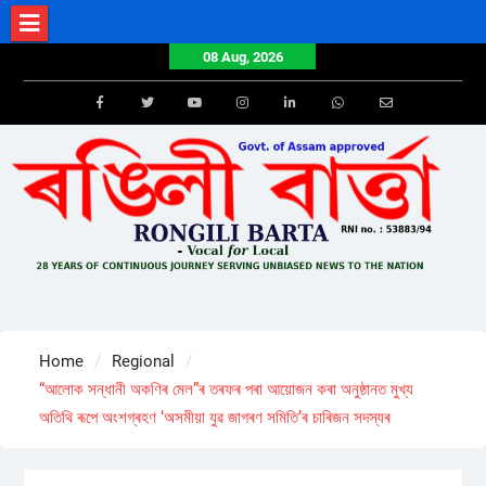
Skip
to
08 Aug, 2026
content
Facebook
Twitter
Youtube
Instagram
LinkedIn
Whatsapp
Email
Home
Regional
“আলোক সন্ধানী অকণিৰ মেল”ৰ তৰফৰ পৰা আয়োজন কৰা অনুষ্ঠানত মুখ্য
অতিথি ৰূপে অংশগ্ৰহণ ‘অসমীয়া যুৱ জাগৰণ সমিতি’ৰ চাৰিজন সদস্যৰ