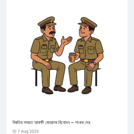
বিৰতিৰ সময়ত আৰক্ষী জোৱানৰ বিনোদন – শংকৰ দেৱ
7 Aug 2026