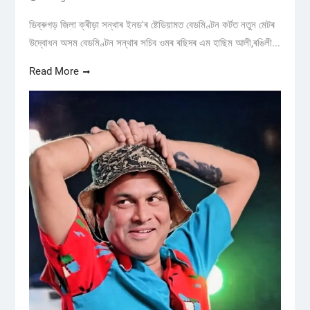
ডিব্ৰুগড় জিলা ক্ৰীড়া সন্থাৰ ইনড'ৰ ষ্টেডিয়ামত বেডমিণ্টন কৰ্টত নতুন মেটৰ
উদ্বোধন অসম বেডমিণ্টন সন্থাৰ সচিব ওমৰ ৰছিদৰ এম হাছিম আলী,ৰঙিলী...
Read More