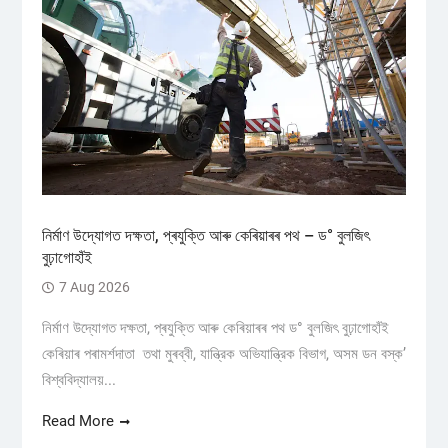
নিৰ্মাণ উদ্যোগত দক্ষতা, প্ৰযুক্তি আৰু কেৰিয়াৰৰ পথ – ড° বুলজিৎ
বুঢ়াগোহাঁই
7 Aug 2026
নিৰ্মাণ উদ্যোগত দক্ষতা, প্ৰযুক্তি আৰু কেৰিয়াৰৰ পথ ড° বুলজিৎ বুঢ়াগোহাঁই
কেৰিয়াৰ পৰামৰ্শদাতা তথা মুৰব্বী, যান্ত্রিক অভিযান্ত্রিক বিভাগ, অসম ডন বস্ক’
বিশ্ববিদ্যালয়...
Read More