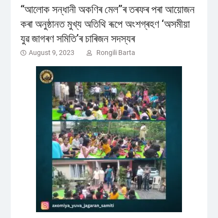
“আলোক সন্ধানী অকণিৰ মেল”ৰ তৰফৰ পৰা আয়োজন
কৰা অনুষ্ঠানত মুখ্য অতিথি ৰূপে অংশগ্ৰহণ ‘অসমীয়া
যুৱ জাগৰণ সমিতি’ৰ চাৰিজন সদস্যৰ
August 9, 2023
Rongili Barta