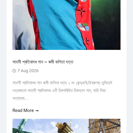
সাহসী প্ৰতিবাদৰ গান – ৰুমী কলিতা দত্ত
7 Aug 2026
সাহসী প্ৰতিবাদৰ গান ৰুমী কলিতা দত্ত ২ নং কেন্দুগুৰি,ডিব্ৰুগড় তুমিয়েই
নহয়জানো সাহসী প্ৰতিবাদৰ এটি চিৰপৰিচিত চিৰন্তন গান, যাচি দিয়া
অন্যায়ৰ...
Read More