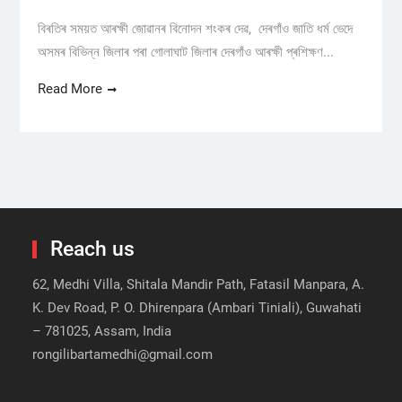
বিৰতিৰ সময়ত আৰক্ষী জোৱানৰ বিনোদন শংকৰ দেৱ, দেৰগাঁও জাতি ধৰ্ম ভেদে
অসমৰ বিভিন্ন জিলাৰ পৰা গোলাঘাট জিলাৰ দেৰগাঁও আৰক্ষী প্ৰশিক্ষণ...
Read More
Reach us
62, Medhi Villa, Shitala Mandir Path, Fatasil Manpara, A.
K. Dev Road, P. O. Dhirenpara (Ambari Tiniali), Guwahati
– 781025, Assam, India
rongilibartamedhi@gmail.com