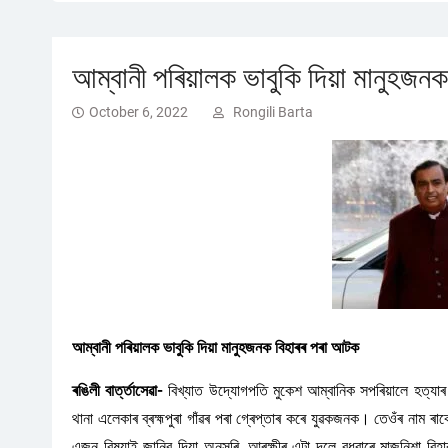
আম্বানী পৰিয়ালক ভাবুকি দিয়া মানুহজ
October 6, 2022
Rongili Barta
আম্বানী পৰিয়ালক ভাবুকি দিয়া মানুহজনক বিহাৰৰ পৰা আটক
ৰঙিলী বাৰ্ত্তাসেৱা-
বিখ্যাত উদ্যোগপতি মুকেশ আম্বানিক সপৰিয়ালে হত্যাৰ ভ
থানা এলেকাৰ ব্ৰহ্মপুৰা গাঁৱৰ পৰা গ্ৰেপ্তাৰ কৰে যুৱকজনক। তেওঁৰ নাম ৰা
এজন বিষয়াই জানিব দিয়া অনুসৰি, আৰক্ষীৰ এটা দলে বুধবাৰে মাজনিশা ব