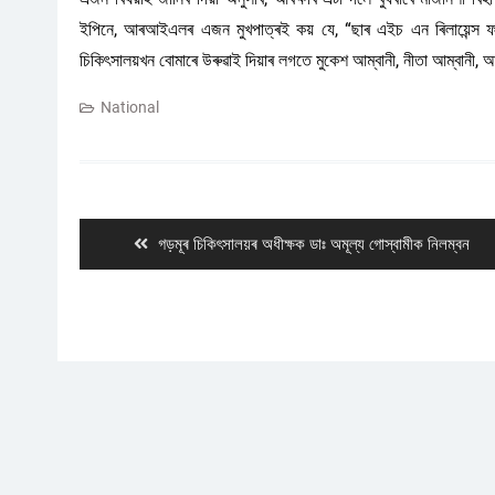
ইপিনে, আৰআইএলৰ এজন মুখপাত্ৰই কয় যে, “ছাৰ এইচ এন ৰিলায়েন্স ফ
চিকিৎসালয়খন বোমাৰে উৰুৱাই দিয়াৰ লগতে মুকেশ আম্বানী, নীতা আম্বানী,
National
Post
navigation
Previous
গড়মূৰ চিকিৎসালয়ৰ অধীক্ষক ডাঃ অমূল্য গোস্বামীক নিলম্বন
post: