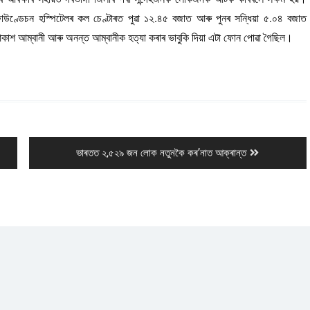
াউণ্ডেচন হস্পিটেলৰ কল চেণ্টাৰত পুৱা ১২.৪৫ বজাত আৰু পুনৰ সন্ধিয়া ৫.০৪ বজাত
 আকাশ আম্বানী আৰু অনন্ত আম্বানীক হত্যা কৰাৰ ভাবুকি দিয়া এটা ফোন পোৱা গৈছিল।
Next
ভাৰতত ২,৫২৯ জন লোক নতুনকৈ কৰ’নাত আক্ৰান্ত
post: