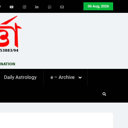
06 Aug, 2026
ook
Twitter
Youtube
Instagram
LinkedIn
Whatsapp
Email
Daily Astrology
e – Archive