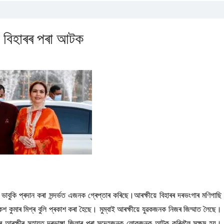
নক বিহাৰৰ পৰা আটক
াবুকি প্ৰদান কৰা সন্দৰ্ভত এজনক গ্ৰেপ্তাৰ কৰিছে।আৰক্ষীয়ে বিহাৰৰ দৰভংগাৰ মণিগাছি
কেশ কুমাৰ মিশ্ৰ বুলি প্ৰকাশ কৰা হৈছে। মুম্বাই আৰক্ষীয়ে যুৱকজনক নিজৰ জিম্মাত লৈছে।
িহাৰ আৰক্ষীৰ সহায়ত দৰভাঙ্গা জিলাৰ পৰা সন্দেহজনক লোকজনক আটক কৰিবলৈ সক্ষম হয়।