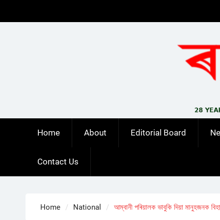
Skip
to
content
Home
About
Editorial Board
N
Contact Us
Home
National
আম্বানী পৰিয়ালক ভাবুকি দিয়া মানুহজনক ব