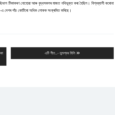
ৰ বেছিভাগ টিকাকৰণ নোহোৱা আৰু বৃদ্ধসকলৰ মাজত নথিভুক্ত কৰা হৈছিল। বিশ্বব্যাপী কৰোনা
ড-১৯-এ দেশৰ পাঁচ কোটিৰো অধিক লোকক সংক্ৰমিত কৰিছে।
Next
ংকা
এটি গীত…- নন্দেশ্বৰ মিলি
post: