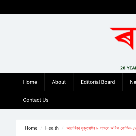
Skip
to
content
Home
About
Editorial Board
N
Contact Us
Home
Health
আমেৰিকা যুক্তৰাষ্ট্ৰ ৮ লাখৰো অধিক কোভিড-১৯ ম