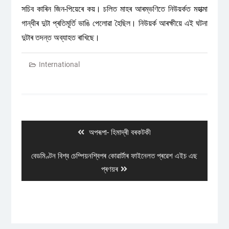
সচিব কাৰিন জিন-পিয়েৰে কয়। চলিত মাহৰ আৰম্ভণিতে নিউয়ৰ্কত মহাত্মা
গান্ধীৰ দুটা প্ৰতিমূৰ্তি ভাঙি পেলোৱা হৈছিল। নিউয়ৰ্ক আৰক্ষীয়ে এই ঘটনা
দুটাৰ তদন্ত অব্যাহত ৰাখিছে।
International
Post
navigation
Previous
অপৰূপা- হিমাদ্ৰী বৰকটকী
post:
Next
বেডমিণ্টন বিশ্ব চেম্পিয়নশ্বিপৰ কোৱাৰ্টাৰ ফাইনেলত প্ৰৱেশ এইচ এছ
post:
প্ৰণয়ৰ