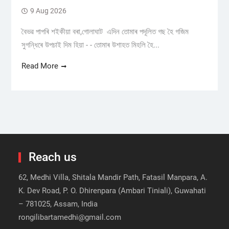
9 Aug 2026
বৈভৱ পাপৰি শইকীয়া বৰা,গোলাঘাট এদিন তোমাৰ পদূলিত গছ হৈ গজিম
সুগন্ধিৰে উপচাই দিম হিয়া - - তোমাৰ উশাহত মিহলি হৈ...
Read More
Reach us
62, Medhi Villa, Shitala Mandir Path, Fatasil Manpara, A.
K. Dev Road, P. O. Dhirenpara (Ambari Tiniali), Guwahati
– 781025, Assam, India
rongilibartamedhi@gmail.com