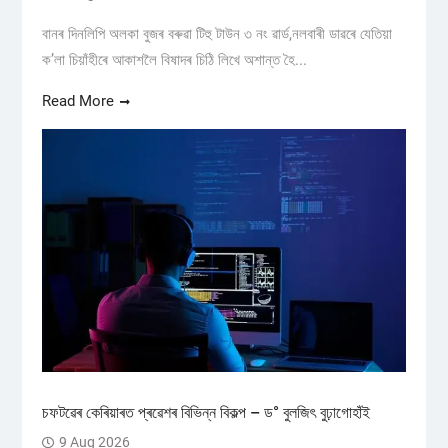
বানৰ দিনলিপি অলকা বুজৰ বৰুৱা টিহু টাউন ৩ নং ৱাৰ্ড,নলবাৰী ডাৱৰে যেতিয়া
ক’লা চিয়াঁহীৰে আকাশলৈ বিষাদৰ চিঠি লিখে অশান্ত হৈ...
Read More
চফটৱেৰ কেৰিয়াৰত প্ৰৱেশৰ বিভিন্ন বিকল্প – ড° বুলজিৎ বুঢ়াগোহাঁই
9 Aug 2026