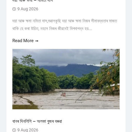
দয়া আৰু ক্ষমা – নমিতা দাস
9 Aug 2026
দয়া আৰু ক্ষমা নমিতা দাস,শুৱালকুছি দয়া আৰু ক্ষমা নিজৰ সীমাবদ্ধতাৰ মাজত
থাকি হে কৰা উচিত, নহলে নিজৰ জীৱনেই বিপদাপন্ন হয়...
Read More
বানৰ দিনলিপি – অলকা বুজৰ বৰুৱা
9 Aug 2026