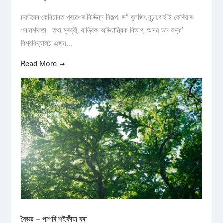
চফটৱেৰ কেৰিয়াৰত প্ৰৱেশৰ বিভিন্ন বিকল্প ড° বুলজিৎ বুঢ়াগোহাঁই কেৰিয়াৰ
পৰামৰ্শদাতা তথা মুৰব্বী, যান্ত্রিক অভিযান্ত্রিক বিভাগ, অসম ডন বস্ক’
বিশ্ববিদ্যালয় এজন...
Read More
বৈভৱ – পাপৰি শইকীয়া বৰা